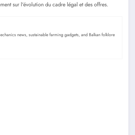
ement sur l'évolution du cadre légal et des offres.
mechanics news, sustainable farming gadgets, and Balkan folklore