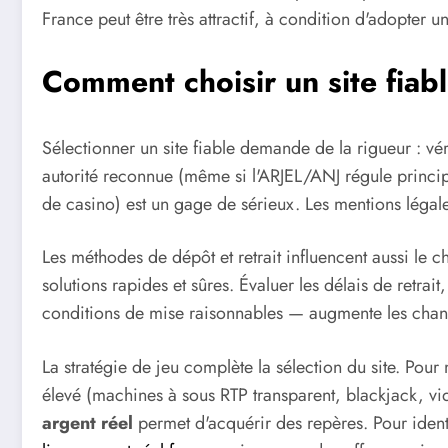
France peut être très attractif, à condition d'adopter
Comment choisir un site fiabl
Sélectionner un site fiable demande de la rigueur : véri
autorité reconnue (même si l'ARJEL/ANJ régule principale
de casino) est un gage de sérieux. Les mentions légales
Les méthodes de dépôt et retrait influencent aussi le 
solutions rapides et sûres. Évaluer les délais de retrai
conditions de mise raisonnables — augmente les chanc
La stratégie de jeu complète la sélection du site. Pour
élevé (machines à sous RTP transparent, blackjack, vidé
argent réel
permet d'acquérir des repères. Pour ident