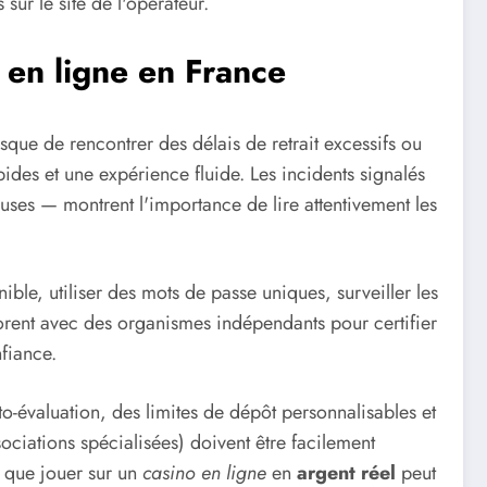
sur le site de l'opérateur.
 en ligne en France
sque de rencontrer des délais de retrait excessifs ou
ides et une expérience fluide. Les incidents signalés
ses — montrent l'importance de lire attentivement les
nible, utiliser des mots de passe uniques, surveiller les
aborent avec des organismes indépendants pour certifier
nfiance.
to-évaluation, des limites de dépôt personnalisables et
sociations spécialisées) doivent être facilement
e que jouer sur un
casino en ligne
en
argent réel
peut