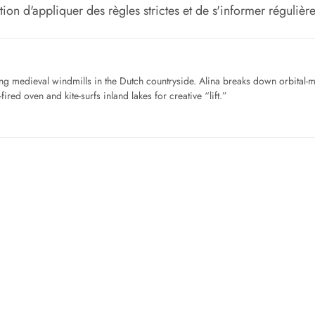
tion d'appliquer des règles strictes et de s'informer régulièr
ng medieval windmills in the Dutch countryside. Alina breaks down orbital-
ired oven and kite-surfs inland lakes for creative “lift.”