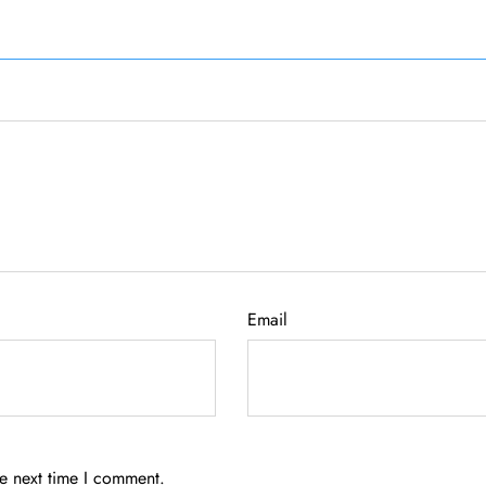
Email
he next time I comment.