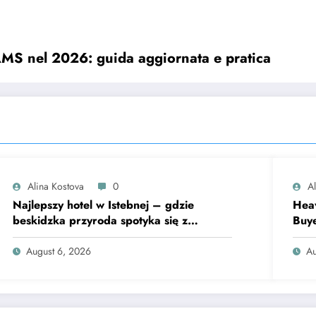
AMS nel 2026: guida aggiornata e pratica
Alina Kostova
0
A
Najlepszy hotel w Istebnej – gdzie
Heav
beskidzka przyroda spotyka się z
Buye
lawendową magią
Fina
August 6, 2026
Au