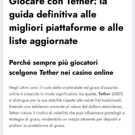
Giocare con Tether: la
guida definitiva alle
migliori piattaforme e alle
liste aggiornate
Perché sempre più giocatori
scelgono
Tether
nei casino online
Negli ultimi anni il ruolo delle criptovalute nel gioco d'azzardo
online è cresciuto in modo significativo: tra queste,
Tether
(USDT)
si distingue per la sua stabilità rispetto alle valute fiat tradizionali.
Essendo una stablecoin ancorata al valore del dollaro statunitense,
Tether
riduce il rischio di volatilità che può influenzare portafogli e
strategie di gioco, rendendolo un mezzo attraente per depositi e
prelievi su piattaforme di gioco.