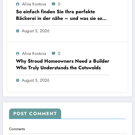
Alina Kostova
0
So einfach finden Sie Ihre perfekte
Bäckerei in der nähe – und was sie so
unverzichtbar macht
August 5, 2026
Alina Kostova
0
Why Stroud Homeowners Need a Builder
Who Truly Understands the Cotswolds
August 5, 2026
POST COMMENT
Comments