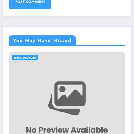
You May Have Missed
UNCATEGORIZED