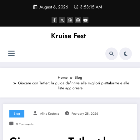
Skip
August 6, 2026
3:53:15 AM
to
content
Kruise Fest
Home
Blog
Giocare con Tether: la guida definitiva alle migliori piattaforme e alle
liste aggiornate
Blog
Alina Kostova
February 28, 2026
0 Comments