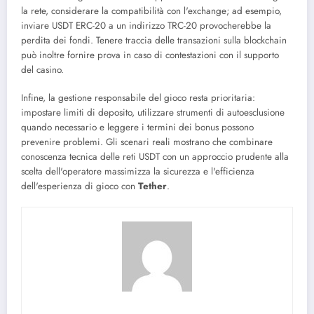
la rete, considerare la compatibilità con l'exchange; ad esempio,
inviare USDT ERC-20 a un indirizzo TRC-20 provocherebbe la
perdita dei fondi. Tenere traccia delle transazioni sulla blockchain
può inoltre fornire prova in caso di contestazioni con il supporto
del casino.
Infine, la gestione responsabile del gioco resta prioritaria:
impostare limiti di deposito, utilizzare strumenti di autoesclusione
quando necessario e leggere i termini dei bonus possono
prevenire problemi. Gli scenari reali mostrano che combinare
conoscenza tecnica delle reti USDT con un approccio prudente alla
scelta dell'operatore massimizza la sicurezza e l'efficienza
dell'esperienza di gioco con
Tether
.