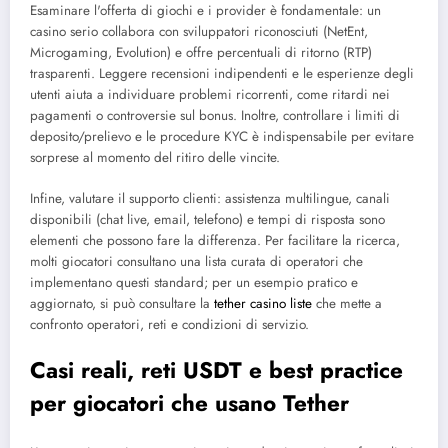
Esaminare l'offerta di giochi e i provider è fondamentale: un
casino serio collabora con sviluppatori riconosciuti (NetEnt,
Microgaming, Evolution) e offre percentuali di ritorno (RTP)
trasparenti. Leggere recensioni indipendenti e le esperienze degli
utenti aiuta a individuare problemi ricorrenti, come ritardi nei
pagamenti o controversie sul bonus. Inoltre, controllare i limiti di
deposito/prelievo e le procedure KYC è indispensabile per evitare
sorprese al momento del ritiro delle vincite.
Infine, valutare il supporto clienti: assistenza multilingue, canali
disponibili (chat live, email, telefono) e tempi di risposta sono
elementi che possono fare la differenza. Per facilitare la ricerca,
molti giocatori consultano una lista curata di operatori che
implementano questi standard; per un esempio pratico e
aggiornato, si può consultare la
tether casino liste
che mette a
confronto operatori, reti e condizioni di servizio.
Casi reali, reti USDT e best practice
per giocatori che usano Tether