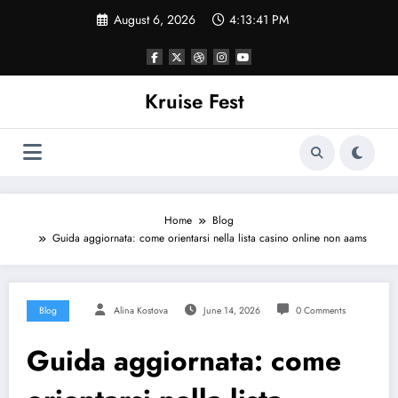
Skip
August 6, 2026
4:13:42 PM
to
content
Kruise Fest
Home
Blog
Guida aggiornata: come orientarsi nella lista casino online non aams
Blog
Alina Kostova
June 14, 2026
0 Comments
Guida aggiornata: come