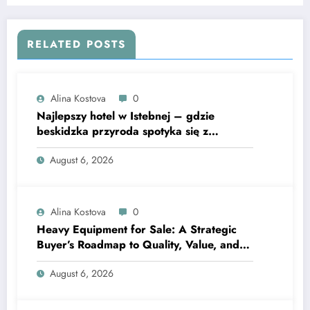
RELATED POSTS
Alina Kostova
0
Najlepszy hotel w Istebnej – gdzie
beskidzka przyroda spotyka się z
lawendową magią
August 6, 2026
Alina Kostova
0
Heavy Equipment for Sale: A Strategic
Buyer’s Roadmap to Quality, Value, and
Financing
August 6, 2026