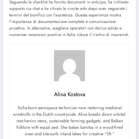
Seguendo la checklist ha fornito documenti in anticipo, ha richiesto
supporto via chat e ha ritirato le vincite solo dopo aver negoziato i
termini del bonifico con l’assistenza. Questa esperienza mostra
l’importanza di documentazione completa e comunicazione
proattiva. In alternativa, scegliere operatori con storico solido e
numerose recensioni positive in Italia riduce il rischio di imprevisti.
Alina Kostova
Sofia-born aerospace technician now restoring medieval
windmills in the Dutch countryside. Alina breaks down orbital-
mechanics news, sustainable farming gadgets, and Balkan
folklore with equal zest. She bakes banitsa in a wood-fired
oven and kite-surfs inland lakes for creative “lift.”