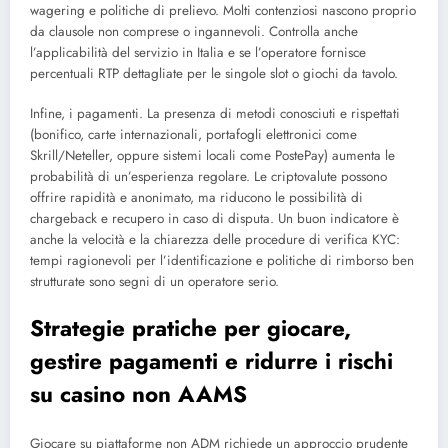
wagering e politiche di prelievo. Molti contenziosi nascono proprio
da clausole non comprese o ingannevoli. Controlla anche
l’applicabilità del servizio in Italia e se l’operatore fornisce
percentuali RTP dettagliate per le singole slot o giochi da tavolo.
Infine, i pagamenti. La presenza di metodi conosciuti e rispettati
(bonifico, carte internazionali, portafogli elettronici come
Skrill/Neteller, oppure sistemi locali come PostePay) aumenta le
probabilità di un’esperienza regolare. Le criptovalute possono
offrire rapidità e anonimato, ma riducono le possibilità di
chargeback e recupero in caso di disputa. Un buon indicatore è
anche la velocità e la chiarezza delle procedure di verifica KYC:
tempi ragionevoli per l’identificazione e politiche di rimborso ben
strutturate sono segni di un operatore serio.
Strategie pratiche per giocare,
gestire pagamenti e ridurre i rischi
su casino non AAMS
Giocare su piattaforme non ADM richiede un approccio prudente