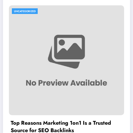
UNCATEGORIZED
Top Reasons Marketing 1on1 Is a Trusted
Source for SEO Backlinks