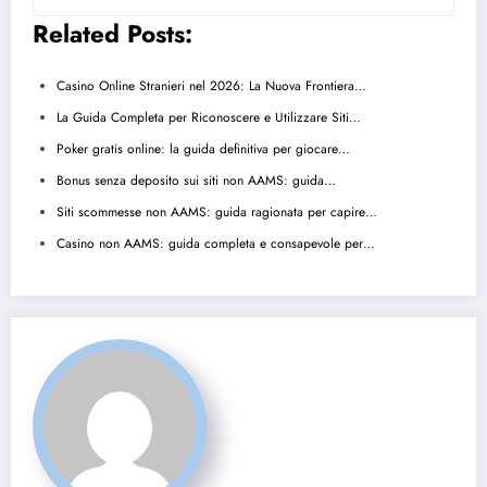
Related Posts:
Casino Online Stranieri nel 2026: La Nuova Frontiera…
La Guida Completa per Riconoscere e Utilizzare Siti…
Poker gratis online: la guida definitiva per giocare…
Bonus senza deposito sui siti non AAMS: guida…
Siti scommesse non AAMS: guida ragionata per capire…
Casino non AAMS: guida completa e consapevole per…