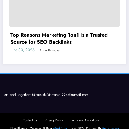
Top Reasons Marketing 1on1 Is a Trusted
Source for SEO Backlinks
June 30, 2026
Alina Kostova
Lets work together:
MitsubishiDiamante1996@hotmail.com
Contact Us
Privacy Policy
Terms and Conditions
NewsBlogger - Magazine & Blog
WordPress
Theme 2026 | Powered By
SpiceThemes