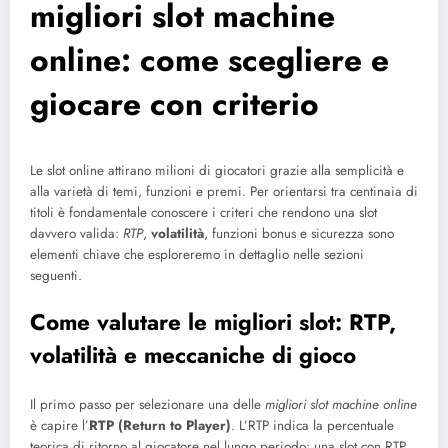
migliori slot machine
online: come scegliere e
giocare con criterio
Le slot online attirano milioni di giocatori grazie alla semplicità e
alla varietà di temi, funzioni e premi. Per orientarsi tra centinaia di
titoli è fondamentale conoscere i criteri che rendono una slot
davvero valida:
RTP
,
volatilità
, funzioni bonus e sicurezza sono
elementi chiave che esploreremo in dettaglio nelle sezioni
seguenti.
Come valutare le migliori slot: RTP,
volatilità e meccaniche di gioco
Il primo passo per selezionare una delle
migliori slot machine online
è capire l’
RTP (Return to Player)
. L’RTP indica la percentuale
teorica di ritorno al giocatore nel lungo periodo: una slot con RTP