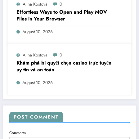
Alina Kostova
0
Effortless Ways to Open and Play MOV
Files in Your Browser
August 10, 2026
Alina Kostova
0
Khám phá bí quyết chọn casino trực tuyến
uy tín và an toàn
August 10, 2026
POST COMMENT
Comments