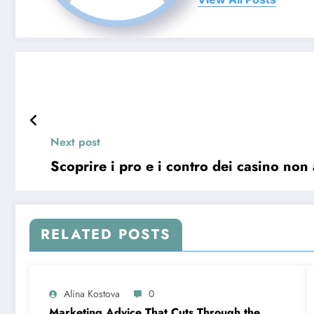
Next post
Scoprire i pro e i contro dei casino non 
RELATED POSTS
Alina Kostova
0
Marketing Advice That Cuts Through the