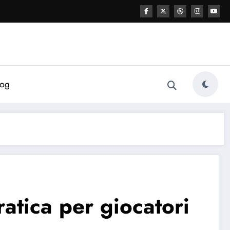
log
atica per giocatori