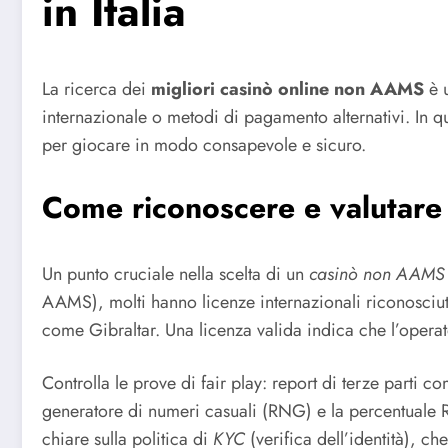
in Italia
La ricerca dei
migliori casinò online non AAMS
è u
internazionale o metodi di pagamento alternativi. In q
per giocare in modo consapevole e sicuro.
Come riconoscere e valutare
Un punto cruciale nella scelta di un
casinò non AAMS
AAMS), molti hanno licenze internazionali riconosc
come Gibraltar. Una licenza valida indica che l’operat
Controlla le prove di fair play: report di terze parti co
generatore di numeri casuali (RNG) e la percentuale RT
chiare sulla politica di
KYC
(verifica dell’identità), c