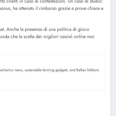
o clienti in caso di contestazioni. Un caso di studio:
bonus, ha ottenuto il rimborso grazie a prove chiare e
 chat. Anche la presenza di una politica di gioco
corda che la scelta dei
migliori casinò online non
mechanics news, sustainable farming gadgets, and Balkan folklore