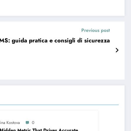
Previous post
MS: guida pratica e consigli di sicurezza
lina Kostova
0
Hidden Metric That Drives Accurate