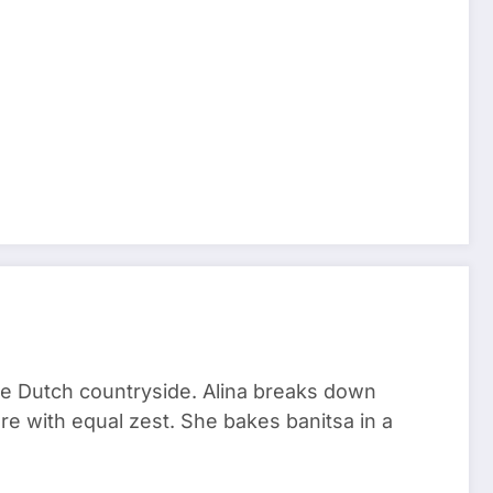
he Dutch countryside. Alina breaks down
re with equal zest. She bakes banitsa in a