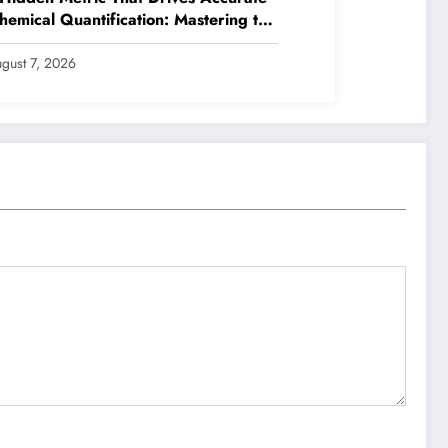
hemical Quantification: Mastering the
nction Coefficient
gust 7, 2026