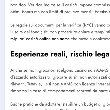
bonifico. Verifica inoltre se il casinò impone commiss
ottimi bonus ma con limiti di prelievo mensili bassissim
Le regole sui documenti per la verifica (KYC) vanno 
l’uscita dei fondi; siti con procedure chiare e tempi s
migliori casinò online non aams
che mette a confronto
Esperienze reali, rischio lega
Anche se molti giocatori scelgono casinò non AAMS per
d’azzardo autorizzato; giocare su siti non autorizzati 
rilevanti. Tuttavia, i siti non AAMS con licenze intern
rimborso in caso di comportamenti scorretti da parte d
Buone pratiche da adottare: stabilire un budget di gioc