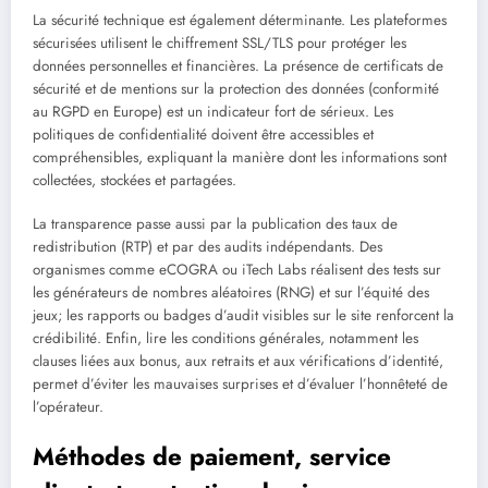
La sécurité technique est également déterminante. Les plateformes
sécurisées utilisent le chiffrement SSL/TLS pour protéger les
données personnelles et financières. La présence de certificats de
sécurité et de mentions sur la protection des données (conformité
au RGPD en Europe) est un indicateur fort de sérieux. Les
politiques de confidentialité doivent être accessibles et
compréhensibles, expliquant la manière dont les informations sont
collectées, stockées et partagées.
La transparence passe aussi par la publication des taux de
redistribution (RTP) et par des audits indépendants. Des
organismes comme eCOGRA ou iTech Labs réalisent des tests sur
les générateurs de nombres aléatoires (RNG) et sur l’équité des
jeux; les rapports ou badges d’audit visibles sur le site renforcent la
crédibilité. Enfin, lire les conditions générales, notamment les
clauses liées aux bonus, aux retraits et aux vérifications d’identité,
permet d’éviter les mauvaises surprises et d’évaluer l’honnêteté de
l’opérateur.
Méthodes de paiement, service