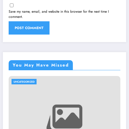
Save my name, email, and website in this browser for the next time I
comment.
You May Have Missed
UNCATEGORIZED