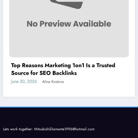
Top Reasons Marketing 1on1 Is a Trusted
Source for SEO Backlinks
June 30, 2026
Alina Kostova
Lets work together:
MitsubishiDiamante1996@hotmail.com