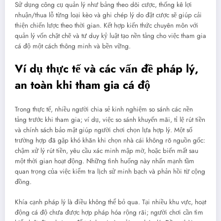
Sử dụng công cụ quản lý như bảng theo dõi cược, thống kê lợi
nhuận/thua lỗ từng loại kèo và ghi chép lý do đặt cược sẽ giúp cải
thiện chiến lược theo thời gian. Kết hợp kiến thức chuyên môn với
quản lý vốn chặt chẽ và tư duy kỷ luật tạo nền tảng cho việc tham gia
cá độ một cách thông minh và bền vững.
Ví dụ thực tế và các vấn đề pháp lý,
an toàn khi tham gia cá độ
Trong thực tế, nhiều người chia sẻ kinh nghiệm so sánh các nền
tảng trước khi tham gia; ví dụ, việc so sánh khuyến mãi, tỉ lệ rút tiền
và chính sách bảo mật giúp người chơi chọn lựa hợp lý. Một số
trường hợp đã gặp khó khăn khi chọn nhà cái không rõ nguồn gốc:
chậm xử lý rút tiền, yêu cầu xác minh mập mờ, hoặc biến mất sau
một thời gian hoạt động. Những tình huống này nhấn mạnh tầm
quan trọng của việc kiểm tra lịch sử minh bạch và phản hồi từ cộng
đồng.
Khía cạnh pháp lý là điều không thể bỏ qua. Tại nhiều khu vực, hoạt
động cá độ chưa được hợp pháp hóa rộng rãi; người chơi cần tìm