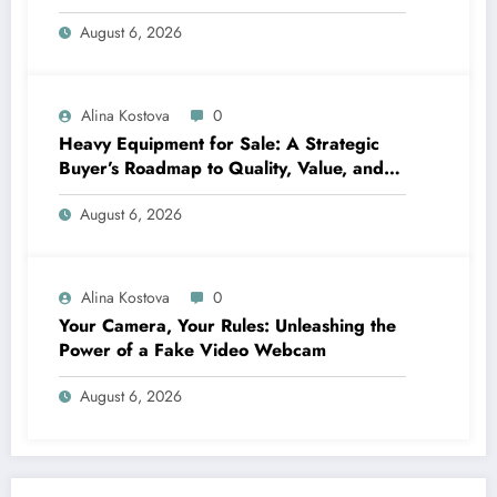
lawendową magią
August 6, 2026
Alina Kostova
0
Heavy Equipment for Sale: A Strategic
Buyer’s Roadmap to Quality, Value, and
Financing
August 6, 2026
Alina Kostova
0
Your Camera, Your Rules: Unleashing the
Power of a Fake Video Webcam
August 6, 2026