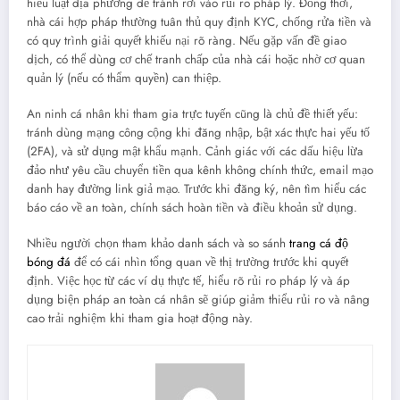
hiểu luật địa phương để tránh rơi vào rủi ro pháp lý. Đồng thời,
nhà cái hợp pháp thường tuân thủ quy định KYC, chống rửa tiền và
có quy trình giải quyết khiếu nại rõ ràng. Nếu gặp vấn đề giao
dịch, có thể dùng cơ chế tranh chấp của nhà cái hoặc nhờ cơ quan
quản lý (nếu có thẩm quyền) can thiệp.
An ninh cá nhân khi tham gia trực tuyến cũng là chủ đề thiết yếu:
tránh dùng mạng công cộng khi đăng nhập, bật xác thực hai yếu tố
(2FA), và sử dụng mật khẩu mạnh. Cảnh giác với các dấu hiệu lừa
đảo như yêu cầu chuyển tiền qua kênh không chính thức, email mạo
danh hay đường link giả mạo. Trước khi đăng ký, nên tìm hiểu các
báo cáo về an toàn, chính sách hoàn tiền và điều khoản sử dụng.
Nhiều người chọn tham khảo danh sách và so sánh
trang cá độ
bóng đá
để có cái nhìn tổng quan về thị trường trước khi quyết
định. Việc học từ các ví dụ thực tế, hiểu rõ rủi ro pháp lý và áp
dụng biện pháp an toàn cá nhân sẽ giúp giảm thiểu rủi ro và nâng
cao trải nghiệm khi tham gia hoạt động này.