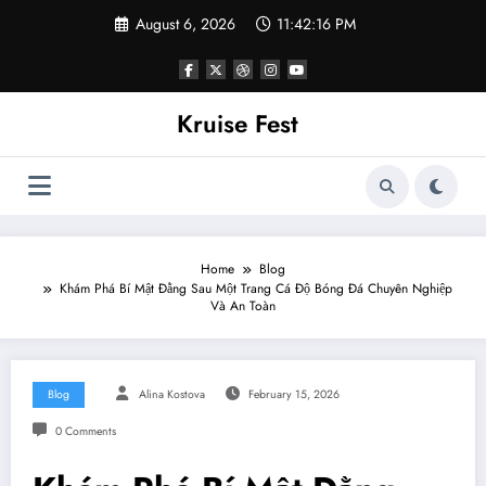
Skip
August 6, 2026
11:42:17 PM
to
content
Kruise Fest
Home
Blog
Khám Phá Bí Mật Đằng Sau Một Trang Cá Độ Bóng Đá Chuyên Nghiệp
Và An Toàn
Blog
Alina Kostova
February 15, 2026
0 Comments