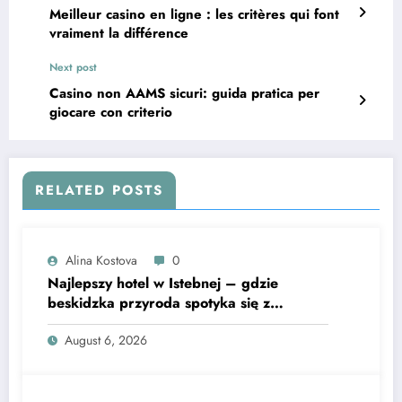
Meilleur casino en ligne : les critères qui font
vraiment la différence
Next post
Casino non AAMS sicuri: guida pratica per
giocare con criterio
RELATED POSTS
Alina Kostova
0
Najlepszy hotel w Istebnej – gdzie
beskidzka przyroda spotyka się z
lawendową magią
August 6, 2026