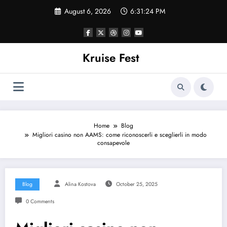
Skip
August 6, 2026
6:31:24 PM
to
content
Kruise Fest
Home
Blog
Migliori casino non AAMS: come riconoscerli e sceglierli in modo
consapevole
Blog
Alina Kostova
October 25, 2025
0 Comments