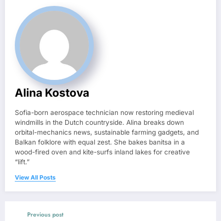
Alina Kostova
Sofia-born aerospace technician now restoring medieval
windmills in the Dutch countryside. Alina breaks down
orbital-mechanics news, sustainable farming gadgets, and
Balkan folklore with equal zest. She bakes banitsa in a
wood-fired oven and kite-surfs inland lakes for creative
“lift.”
View All Posts
Previous post