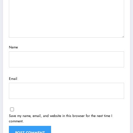
Name
Email
Save my name, email, and website in this browser for the next time I
comment.