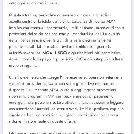
omologhi autorizzati in Italia.
Queste attrattive, però, devono essere valutate alla luce di un
aspetto centrale: la tutela dell’utente. L’assenza di licenza ADM
implica che eventuali controversie, limiti di spesa, autoesclusione o
protezioni del saldo non seguono gli standard italiani. La qualità
della licenza estera diventa quindi la vera discriminante tra
piattaforme affidabili e siti da evitare. È utile distinguere tra
autorità severe (es.
MGA
,
UKGC
) e giurisdizioni più permissive,
dove il controllo su payout, pubblicità, KYC e dispute può risultare
meno stringente.
Un altro elemento che spiega l’interesse verso operatori esteri è la
varietà di provider software, con slot e giochi live non sempre
disponibili sul mercato ADM. A ciò si aggiungono promozioni
ricorrenti, programmi VIP, cashback e metodi di pagamento
emergenti che possono risultare attraenti. Tuttavia, occorre leggere
con attenzione i termini: rollover elevati, limiti di prelievo, cap alle
vincite da bonus e restrizioni sui giochi contribuiscono spesso a
ridurre il valore reale di queste offerte.
Informarsi in modo approfondito, verificare la licenza e analizzare