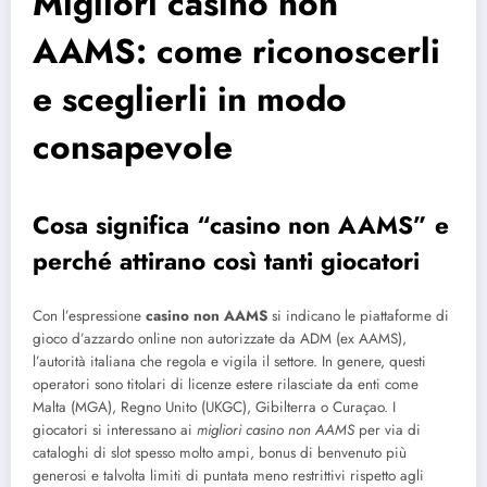
Migliori casino non
AAMS: come riconoscerli
e sceglierli in modo
consapevole
Cosa significa “casino non AAMS” e
perché attirano così tanti giocatori
Con l’espressione
casino non AAMS
si indicano le piattaforme di
gioco d’azzardo online non autorizzate da ADM (ex AAMS),
l’autorità italiana che regola e vigila il settore. In genere, questi
operatori sono titolari di licenze estere rilasciate da enti come
Malta (MGA), Regno Unito (UKGC), Gibilterra o Curaçao. I
giocatori si interessano ai
migliori casino non AAMS
per via di
cataloghi di slot spesso molto ampi, bonus di benvenuto più
generosi e talvolta limiti di puntata meno restrittivi rispetto agli