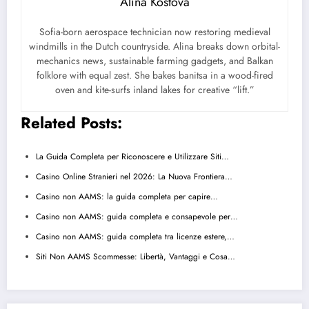
Alina Kostova
Sofia-born aerospace technician now restoring medieval
windmills in the Dutch countryside. Alina breaks down orbital-
mechanics news, sustainable farming gadgets, and Balkan
folklore with equal zest. She bakes banitsa in a wood-fired
oven and kite-surfs inland lakes for creative “lift.”
Related Posts:
La Guida Completa per Riconoscere e Utilizzare Siti…
Casino Online Stranieri nel 2026: La Nuova Frontiera…
Casino non AAMS: la guida completa per capire…
Casino non AAMS: guida completa e consapevole per…
Casino non AAMS: guida completa tra licenze estere,…
Siti Non AAMS Scommesse: Libertà, Vantaggi e Cosa…