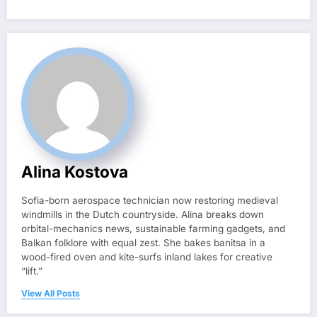
Alina Kostova
Sofia-born aerospace technician now restoring medieval
windmills in the Dutch countryside. Alina breaks down
orbital-mechanics news, sustainable farming gadgets, and
Balkan folklore with equal zest. She bakes banitsa in a
wood-fired oven and kite-surfs inland lakes for creative
“lift.”
View All Posts