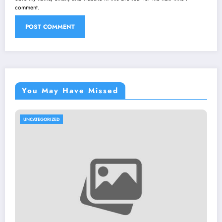
comment.
You May Have Missed
UNCATEGORIZED