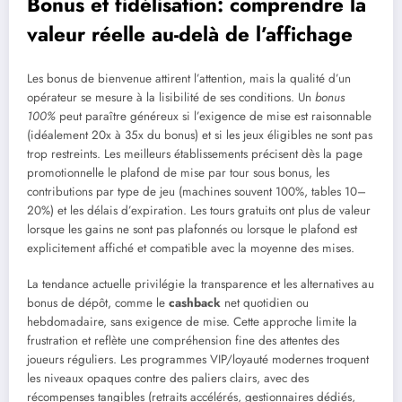
Bonus et fidélisation: comprendre la
valeur réelle au-delà de l’affichage
Les bonus de bienvenue attirent l’attention, mais la qualité d’un
opérateur se mesure à la lisibilité de ses conditions. Un
bonus
100%
peut paraître généreux si l’exigence de mise est raisonnable
(idéalement 20x à 35x du bonus) et si les jeux éligibles ne sont pas
trop restreints. Les meilleurs établissements précisent dès la page
promotionnelle le plafond de mise par tour sous bonus, les
contributions par type de jeu (machines souvent 100%, tables 10–
20%) et les délais d’expiration. Les tours gratuits ont plus de valeur
lorsque les gains ne sont pas plafonnés ou lorsque le plafond est
explicitement affiché et compatible avec la moyenne des mises.
La tendance actuelle privilégie la transparence et les alternatives au
bonus de dépôt, comme le
cashback
net quotidien ou
hebdomadaire, sans exigence de mise. Cette approche limite la
frustration et reflète une compréhension fine des attentes des
joueurs réguliers. Les programmes VIP/loyauté modernes troquent
les niveaux opaques contre des paliers clairs, avec des
récompenses tangibles (retraits accélérés, gestionnaires dédiés,