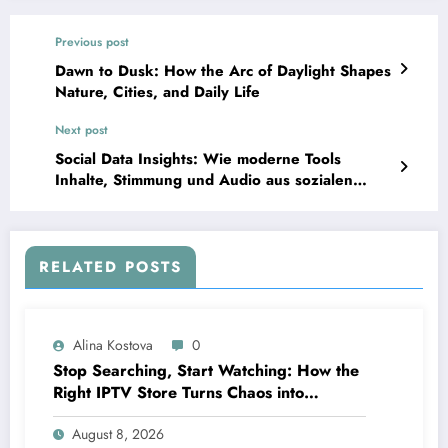
Previous post
Dawn to Dusk: How the Arc of Daylight Shapes
Nature, Cities, and Daily Life
Next post
Social Data Insights: Wie moderne Tools
Inhalte, Stimmung und Audio aus sozialen
Netzwerken entschlüsseln
RELATED POSTS
Alina Kostova
0
Stop Searching, Start Watching: How the
Right IPTV Store Turns Chaos into
Crystal‑Clear Entertainment
August 8, 2026