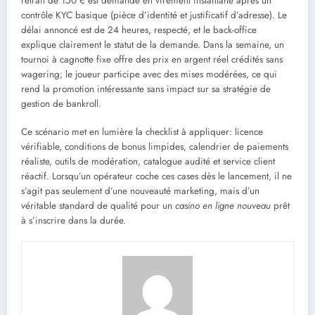
retrait de 150 € est demandé en virement instantané après un
contrôle KYC basique (pièce d’identité et justificatif d’adresse). Le
délai annoncé est de 24 heures, respecté, et le back-office
explique clairement le statut de la demande. Dans la semaine, un
tournoi à cagnotte fixe offre des prix en argent réel crédités sans
wagering; le joueur participe avec des mises modérées, ce qui
rend la promotion intéressante sans impact sur sa stratégie de
gestion de bankroll.
Ce scénario met en lumière la checklist à appliquer: licence
vérifiable, conditions de bonus limpides, calendrier de paiements
réaliste, outils de modération, catalogue audité et service client
réactif. Lorsqu’un opérateur coche ces cases dès le lancement, il ne
s’agit pas seulement d’une nouveauté marketing, mais d’un
véritable standard de qualité pour un
casino en ligne nouveau
prêt
à s’inscrire dans la durée.