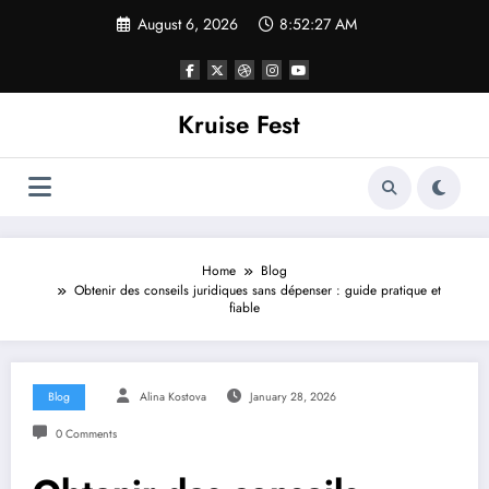
Skip
August 6, 2026
8:52:28 AM
to
content
Kruise Fest
Home
Blog
Obtenir des conseils juridiques sans dépenser : guide pratique et
fiable
Blog
Alina Kostova
January 28, 2026
0 Comments