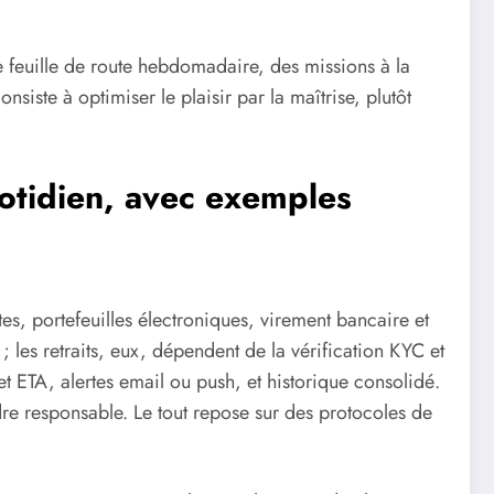
e feuille de route hebdomadaire, des missions à la
siste à optimiser le plaisir par la maîtrise, plutôt
uotidien, avec exemples
s, portefeuilles électroniques, virement bancaire et
; les retraits, eux, dépendent de la vérification KYC et
t ETA, alertes email ou push, et historique consolidé.
dre responsable. Le tout repose sur des protocoles de