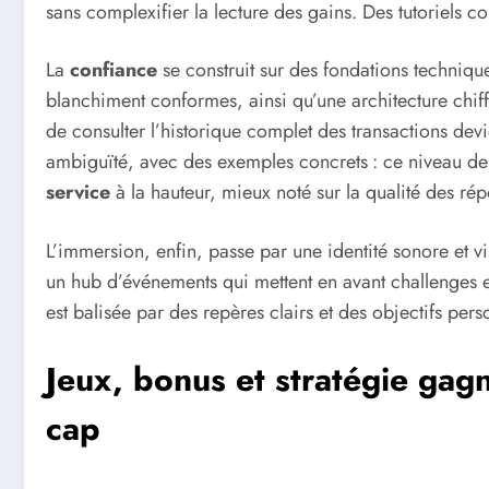
sans complexifier la lecture des gains. Des tutoriels con
La
confiance
se construit sur des fondations techniqu
blanchiment conformes, ainsi qu’une architecture chiffr
de consulter l’historique complet des transactions devi
ambiguïté, avec des exemples concrets : ce niveau de t
service
à la hauteur, mieux noté sur la qualité des rép
L’immersion, enfin, passe par une identité sonore et vi
un hub d’événements qui mettent en avant challenges e
est balisée par des repères clairs et des objectifs pers
Jeux, bonus et stratégie gagn
cap