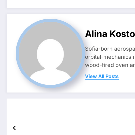
Alina Kost
Sofia-born aerospa
orbital-mechanics n
wood-fired oven and 
View All Posts