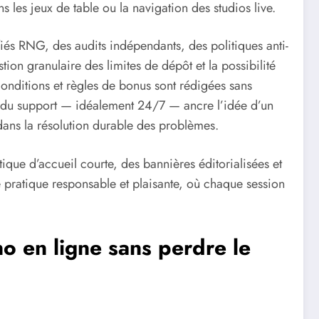
ns les jeux de table ou la navigation des studios live.
fiés RNG, des audits indépendants, des politiques anti-
tion granulaire des limites de dépôt et la possibilité
 conditions et règles de bonus sont rédigées sans
ité du support — idéalement 24/7 — ancre l’idée d’un
e dans la résolution durable des problèmes.
ique d’accueil courte, des bannières éditorialisées et
 pratique responsable et plaisante, où chaque session
no en ligne sans perdre le