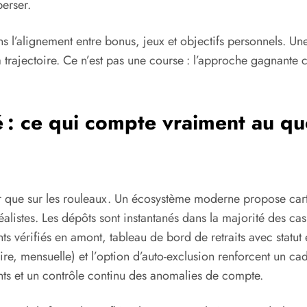
perser.
s l’alignement entre bonus, jeux et objectifs personnels. Un
 trajectoire. Ce n’est pas une course : l’approche gagnante con
é : ce qui compte vraiment au q
er que sur les rouleaux. Un écosystème moderne propose carte
alistes. Les dépôts sont instantanés dans la majorité des cas 
 vérifiés en amont, tableau de bord de retraits avec statut e
e, mensuelle) et l’option d’auto-exclusion renforcent un ca
nts et un contrôle continu des anomalies de compte.