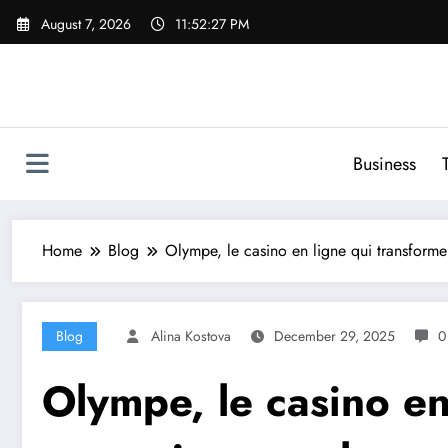
Skip
August 7, 2026
11:52:28 PM
to
content
Business
Home
Blog
Olympe, le casino en ligne qui transform
Blog
Alina Kostova
December 29, 2025
0
Olympe, le casino en