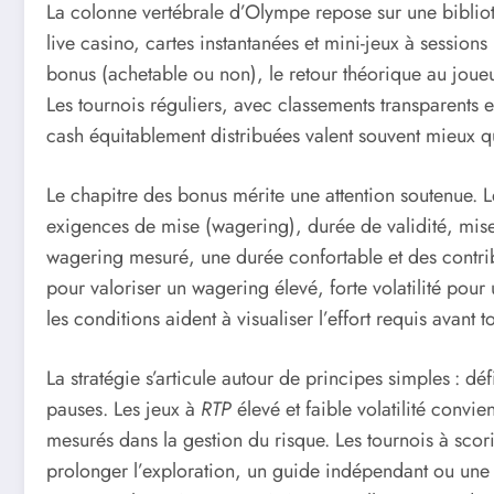
La colonne vertébrale d’Olympe repose sur une bibliot
live casino, cartes instantanées et mini-jeux à sessions r
bonus (achetable ou non), le retour théorique au joueu
Les tournois réguliers, avec classements transparents 
cash équitablement distribuées valent souvent mieux q
Le chapitre des bonus mérite une attention soutenue. L
exigences de mise (wagering), durée de validité, mise
wagering mesuré, une durée confortable et des contribu
pour valoriser un wagering élevé, forte volatilité pou
les conditions aident à visualiser l’effort requis avant
La stratégie s’articule autour de principes simples : d
pauses. Les jeux à
RTP
élevé et faible volatilité convie
mesurés dans la gestion du risque. Les tournois à scori
prolonger l’exploration, un guide indépendant ou un