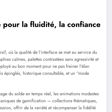
our la fluidité, la confiance
f, où la qualité de l’interface se met au service du
aphies calmes, palettes contrastées sans agressivité et
 déployé au bon moment pour ne pas freiner l’élan
ris épinglés, historique consultable, et un “mode
hage du solde en temps réel, les animations modestes
écaniques de gamification — collections thématiques,
ssion, offrir de la variété et récompenser la fidélité