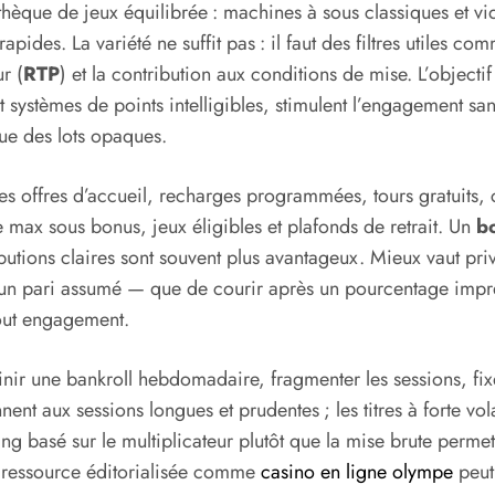
hèque de jeux équilibrée : machines à sous classiques et vi
apides. La variété ne suffit pas : il faut des filtres utiles co
r (
RTP
) et la contribution aux conditions de mise. L’objectif
et systèmes de points intelligibles, stimulent l’engagement s
ue des lots opaques.
es offres d’accueil, recharges programmées, tours gratuits, 
 max sous bonus, jeux éligibles et plafonds de retrait. Un
b
tions claires sont souvent plus avantageux. Mieux vaut privi
r un pari assumé — que de courir après un pourcentage impre
 tout engagement.
éfinir une bankroll hebdomadaire, fragmenter les sessions, fix
nnent aux sessions longues et prudentes ; les titres à forte vol
ng basé sur le multiplicateur plutôt que la mise brute permet
e ressource éditorialisée comme
casino en ligne olympe
peut 