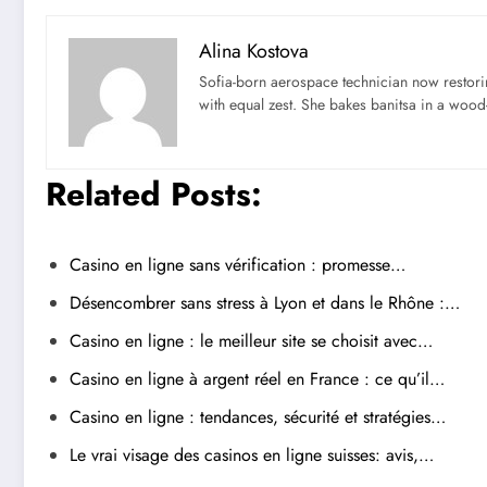
Alina Kostova
Sofia-born aerospace technician now restori
with equal zest. She bakes banitsa in a wood-f
Related Posts:
Casino en ligne sans vérification : promesse…
Désencombrer sans stress à Lyon et dans le Rhône :…
Casino en ligne : le meilleur site se choisit avec…
Casino en ligne à argent réel en France : ce qu’il…
Casino en ligne : tendances, sécurité et stratégies…
Le vrai visage des casinos en ligne suisses: avis,…