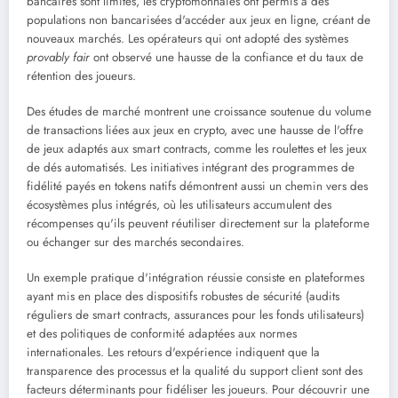
bancaires sont limités, les cryptomonnaies ont permis à des
populations non bancarisées d'accéder aux jeux en ligne, créant de
nouveaux marchés. Les opérateurs qui ont adopté des systèmes
provably fair
ont observé une hausse de la confiance et du taux de
rétention des joueurs.
Des études de marché montrent une croissance soutenue du volume
de transactions liées aux jeux en crypto, avec une hausse de l'offre
de jeux adaptés aux smart contracts, comme les roulettes et les jeux
de dés automatisés. Les initiatives intégrant des programmes de
fidélité payés en tokens natifs démontrent aussi un chemin vers des
écosystèmes plus intégrés, où les utilisateurs accumulent des
récompenses qu'ils peuvent réutiliser directement sur la plateforme
ou échanger sur des marchés secondaires.
Un exemple pratique d'intégration réussie consiste en plateformes
ayant mis en place des dispositifs robustes de sécurité (audits
réguliers de smart contracts, assurances pour les fonds utilisateurs)
et des politiques de conformité adaptées aux normes
internationales. Les retours d'expérience indiquent que la
transparence des processus et la qualité du support client sont des
facteurs déterminants pour fidéliser les joueurs. Pour découvrir une