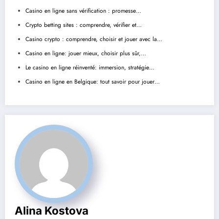
Casino en ligne sans vérification : promesse…
Crypto betting sites : comprendre, vérifier et…
Casino crypto : comprendre, choisir et jouer avec la…
Casino en ligne: jouer mieux, choisir plus sûr,…
Le casino en ligne réinventé: immersion, stratégie…
Casino en ligne en Belgique: tout savoir pour jouer…
Alina Kostova