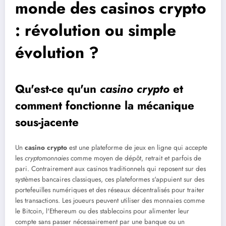
monde des casinos crypto
: révolution ou simple
évolution ?
Qu'est-ce qu'un
casino crypto
et
comment fonctionne la mécanique
sous-jacente
Un
casino crypto
est une plateforme de jeux en ligne qui accepte
les
cryptomonnaies
comme moyen de dépôt, retrait et parfois de
pari. Contrairement aux casinos traditionnels qui reposent sur des
systèmes bancaires classiques, ces plateformes s'appuient sur des
portefeuilles numériques et des réseaux décentralisés pour traiter
les transactions. Les joueurs peuvent utiliser des monnaies comme
le Bitcoin, l'Ethereum ou des stablecoins pour alimenter leur
compte sans passer nécessairement par une banque ou un