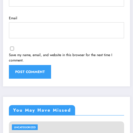
Email
Save my name, email, and website in this browser for the next time I
comment.
You May Have Missed
UNCATEGORIZED