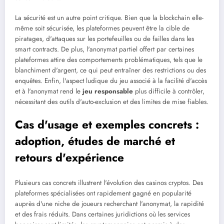
La sécurité est un autre point critique. Bien que la blockchain elle-
même soit sécurisée, les plateformes peuvent être la cible de
piratages, d'attaques sur les portefeuilles ou de failles dans les
smart contracts. De plus, l'anonymat partiel offert par certaines
plateformes attire des comportements problématiques, tels que le
blanchiment d'argent, ce qui peut entraîner des restrictions ou des
enquêtes. Enfin, l'aspect ludique du jeu associé à la facilité d'accès
et à l'anonymat rend le
jeu responsable
plus difficile à contrôler,
nécessitant des outils d'auto-exclusion et des limites de mise fiables.
Cas d'usage et exemples concrets :
adoption, études de marché et
retours d'expérience
Plusieurs cas concrets illustrent l'évolution des casinos cryptos. Des
plateformes spécialisées ont rapidement gagné en popularité
auprès d'une niche de joueurs recherchant l'anonymat, la rapidité
et des frais réduits. Dans certaines juridictions où les services