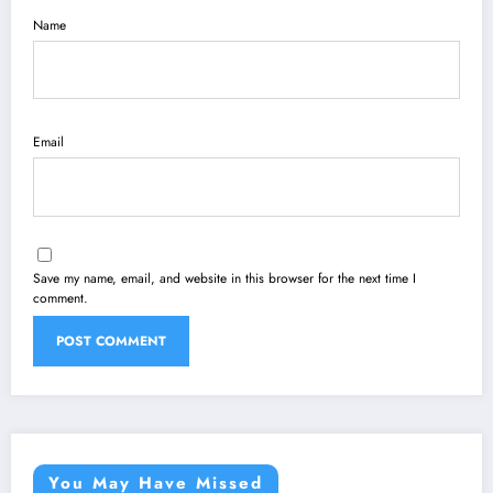
Name
Email
Save my name, email, and website in this browser for the next time I
comment.
You May Have Missed