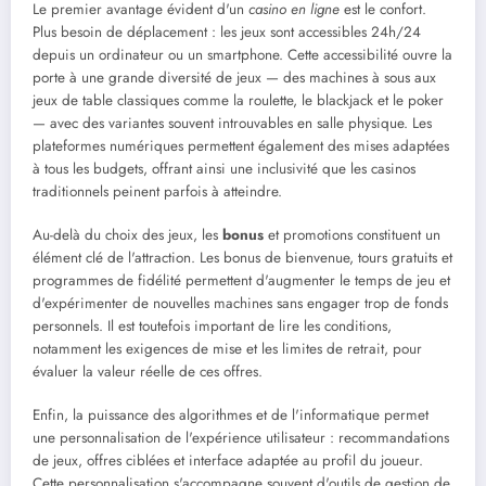
Le premier avantage évident d'un
casino en ligne
est le confort.
Plus besoin de déplacement : les jeux sont accessibles 24h/24
depuis un ordinateur ou un smartphone. Cette accessibilité ouvre la
porte à une grande diversité de jeux — des machines à sous aux
jeux de table classiques comme la roulette, le blackjack et le poker
— avec des variantes souvent introuvables en salle physique. Les
plateformes numériques permettent également des mises adaptées
à tous les budgets, offrant ainsi une inclusivité que les casinos
traditionnels peinent parfois à atteindre.
Au-delà du choix des jeux, les
bonus
et promotions constituent un
élément clé de l'attraction. Les bonus de bienvenue, tours gratuits et
programmes de fidélité permettent d'augmenter le temps de jeu et
d'expérimenter de nouvelles machines sans engager trop de fonds
personnels. Il est toutefois important de lire les conditions,
notamment les exigences de mise et les limites de retrait, pour
évaluer la valeur réelle de ces offres.
Enfin, la puissance des algorithmes et de l'informatique permet
une personnalisation de l'expérience utilisateur : recommandations
de jeux, offres ciblées et interface adaptée au profil du joueur.
Cette personnalisation s'accompagne souvent d'outils de gestion de