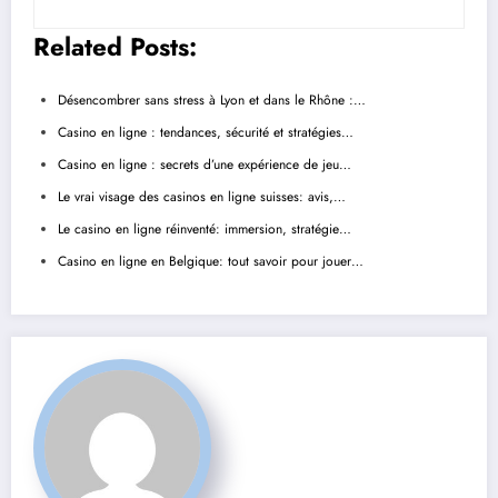
Related Posts:
Désencombrer sans stress à Lyon et dans le Rhône :…
Casino en ligne : tendances, sécurité et stratégies…
Casino en ligne : secrets d’une expérience de jeu…
Le vrai visage des casinos en ligne suisses: avis,…
Le casino en ligne réinventé: immersion, stratégie…
Casino en ligne en Belgique: tout savoir pour jouer…