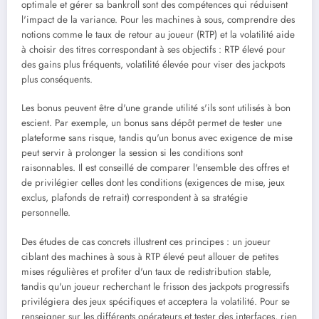
optimale et gérer sa bankroll sont des compétences qui réduisent
l'impact de la variance. Pour les machines à sous, comprendre des
notions comme le taux de retour au joueur (RTP) et la volatilité aide
à choisir des titres correspondant à ses objectifs : RTP élevé pour
des gains plus fréquents, volatilité élevée pour viser des jackpots
plus conséquents.
Les bonus peuvent être d'une grande utilité s'ils sont utilisés à bon
escient. Par exemple, un bonus sans dépôt permet de tester une
plateforme sans risque, tandis qu'un bonus avec exigence de mise
peut servir à prolonger la session si les conditions sont
raisonnables. Il est conseillé de comparer l'ensemble des offres et
de privilégier celles dont les conditions (exigences de mise, jeux
exclus, plafonds de retrait) correspondent à sa stratégie
personnelle.
Des études de cas concrets illustrent ces principes : un joueur
ciblant des machines à sous à RTP élevé peut allouer de petites
mises régulières et profiter d'un taux de redistribution stable,
tandis qu'un joueur recherchant le frisson des jackpots progressifs
privilégiera des jeux spécifiques et acceptera la volatilité. Pour se
renseigner sur les différents opérateurs et tester des interfaces, rien