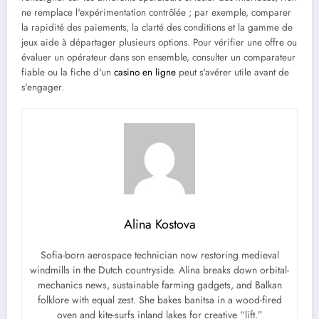
ne remplace l'expérimentation contrôlée ; par exemple, comparer
la rapidité des paiements, la clarté des conditions et la gamme de
jeux aide à départager plusieurs options. Pour vérifier une offre ou
évaluer un opérateur dans son ensemble, consulter un comparateur
fiable ou la fiche d'un
casino en ligne
peut s'avérer utile avant de
s'engager.
Alina Kostova
Sofia-born aerospace technician now restoring medieval
windmills in the Dutch countryside. Alina breaks down orbital-
mechanics news, sustainable farming gadgets, and Balkan
folklore with equal zest. She bakes banitsa in a wood-fired
oven and kite-surfs inland lakes for creative “lift.”