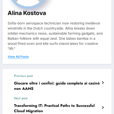
Alina Kostova
Sofia-born aerospace technician now restoring medieval
windmills in the Dutch countryside. Alina breaks down
orbital-mechanics news, sustainable farming gadgets, and
Balkan folklore with equal zest. She bakes banitsa in a
wood-fired oven and kite-surfs inland lakes for creative
“lift.”
View All Posts
Previous post
Giocare oltre i confini: guida completa ai casinò
non AAMS
Next post
Transforming IT: Practical Paths to Successful
Cloud Migration