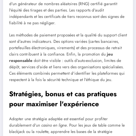
d'un générateur de nombres aléatoires (RNG) certifié garantit
l'équité des tirages et des parties. Les rapports d'audit
indépendants et les certificats de tiers reconnus sont des signes de
fiabilité à ne pas négliger.
Les méthodes de paiement proposées et la qualité du support client
sont d'autres indicateurs. Des options variées (cartes bancaires,
portefeuilles électroniques, virements) et des processus de retrait
clairs contribuent à la confiance. Enfin, la promotion du
jeu
responsable
doit être visible : outils d'auto-exclusion, limites de
dépôt, services d'aide et liens vers des organisations spécialisées.
Ces éléments combinés permettent d'identifier les plateformes qui
respectent à la fois la sécurité technique et l'éthique du jeu.
Stratégies, bonus et cas pratiques
pour maximiser l'expérience
Adopter une stratégie adaptée est essentiel pour profiter
durablement d'un
casino en ligne
. Pour les jeux de table comme le
blackjack ou la roulette, apprendre les bases de la stratégie