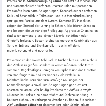
Professionelle
Abflussreinigung München
setzt auf mechanische
und wassertechnische Verfahren. Motorspiralen mit passenden
Fräsköpfen lösen harte Ablagerungen, Kettenschleudern entfernen
Kalk und Betonmilch in Teilstücken, und die Hochdruckspülung
spült gelöste Partikel aus dem System. Kameras (TV-Inspektion)
zeigen den Zustand der Leitung in Echtzeit, lokalisieren Schäden
und belegen die vollständige Freilegung. Aggressive Chemikalien
sind selten notwendig und können Material schädigen oder
Giftstoffe freisetzen. Besser ist eine fachgerechte Kombination aus
Spirale, Spülung und Sichtkontrolle – das ist effizient,
materialschonend und nachhaltig.
Prävention ist der zweite Schlüssel. In Küchen hilft es, Fette nicht in
den Abfluss zu gießen, sondern in verschließbaren Behältern zu
sammeln. Regelmäßiges Reinigen von Siphons und das Einsetzen
von Haarfängern im Bad verhindern viele Notfälle. In
Mehrfamilienhäusern sind turnusmäßige Spülungen der
Sammelleitungen sinnvoll, um Ablagerungen gar nicht erst
ansetzen zu lassen. Wer häufig Probleme mit
Abfluss verstopft
München
hat, sollte eine Kamerafahrt und Dichtheitsprüfung in
Betracht ziehen, um verborgene Ursachen zu finden. Ein seriöser
Abflussdienst München
dokumentiert jeden Schritt, erklärt