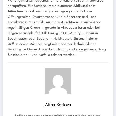
Wartungsintervall festgelegt, um die höhere Fettlast im Gewerbe
abzupuffern. Für Betriebe ist ein planbarer
Abflussdienst
München
zentral: rechtzeitige Reinigung außerhalb der
Öffnungszeiten, Dokumentation für die Behörden und klare
Kontaktwege im Ernstfall. Auch privat profitieren Haushalte von
regelmäßigen Checks – gerade in Altbauquartieren oder bei
langen Leitungsläufen. Ob Einzug in Neu-Aubing, Umbau in
Bogenhausen oder Bestand in Haidhausen: Ein qualifizierter
Abflussservice München
sorgt mit moderner Technik, kluger
Beratung und fairer Abwicklung dafür, dass Leitungen zuverlässig
funktionieren – und Notfälle seltener werden.
Alina Kostova
Sofia-born aerospace technician now restoring medieval