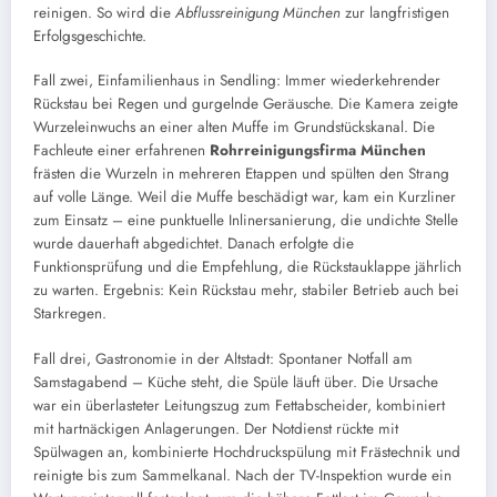
reinigen. So wird die
Abflussreinigung München
zur langfristigen
Erfolgsgeschichte.
Fall zwei, Einfamilienhaus in Sendling: Immer wiederkehrender
Rückstau bei Regen und gurgelnde Geräusche. Die Kamera zeigte
Wurzeleinwuchs an einer alten Muffe im Grundstückskanal. Die
Fachleute einer erfahrenen
Rohrreinigungsfirma München
frästen die Wurzeln in mehreren Etappen und spülten den Strang
auf volle Länge. Weil die Muffe beschädigt war, kam ein Kurzliner
zum Einsatz – eine punktuelle Inlinersanierung, die undichte Stelle
wurde dauerhaft abgedichtet. Danach erfolgte die
Funktionsprüfung und die Empfehlung, die Rückstauklappe jährlich
zu warten. Ergebnis: Kein Rückstau mehr, stabiler Betrieb auch bei
Starkregen.
Fall drei, Gastronomie in der Altstadt: Spontaner Notfall am
Samstagabend – Küche steht, die Spüle läuft über. Die Ursache
war ein überlasteter Leitungszug zum Fettabscheider, kombiniert
mit hartnäckigen Anlagerungen. Der Notdienst rückte mit
Spülwagen an, kombinierte Hochdruckspülung mit Frästechnik und
reinigte bis zum Sammelkanal. Nach der TV-Inspektion wurde ein