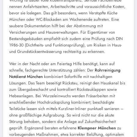
Wichtig ist dabei volle Kostentransparenz. Seriöse Fachbetriebe
nennen Anfahrtszeiten, Arbeitsschritte und voraussichtliche Kosten,
bevor sie loslegen. Das gilt besonders, wenn
Verstopfte Küche
München
oder WC-Blockaden am Wochenende auftreten. Eine
saubere Dokumentation hilft bei der Abstimmung mit
Versicherungen und Hausverwaltungen. Für Eigentümer von
Bestandsgebäuden empfiehlt sich zudem eine Prüfung nach DIN
1986-30 (Dichtheits- und Funktionsprüfung), um Risiken in Haus-
und Grundstücksentwässerung rechtzeitig zu erkennen.
Wer in der Nacht oder am Feiertag Hilfe benötigt, kann auf
schnelle, fachgerechte Unterstützung zählen: Der
Rohrreinigung
Notdienst München
kombiniert Soforthilfe mit nachhaltigen
Lösungen. Das Team beseitigt Rückstau, reinigt den Hauskanal bis
zum Übergabeschacht und kontrolliert Rückstauklappen sowie
Hebeanlagen. Bei Wurzeleinwuchs werden Fräsarbeiten mit
anschließender Hochdruckspülung kombiniert; beschädigte
Teilstücke lassen sich mittels Kurzliner-Inliner punktuell sanieren –
ohne großflächige Aufgrabung. So wird nicht nur die akute
Störung behoben, sondern die Anlage auf Zukunftssicherheit
geprüft. Ergänzend beraten erfahrene
Klempner München
zu
vorbeugenden Maßnahmen, etwa korrekter Belüftung, optimalem