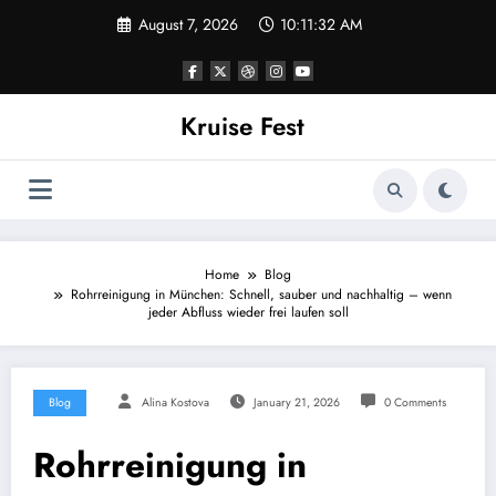
Skip
August 7, 2026
10:11:32 AM
to
content
Kruise Fest
Home
Blog
Rohrreinigung in München: Schnell, sauber und nachhaltig – wenn
jeder Abfluss wieder frei laufen soll
Blog
Alina Kostova
January 21, 2026
0 Comments
Rohrreinigung in