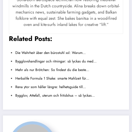
windmills in the Dutch countryside. Alina breaks down orbital-
mechanics news, sustainable farming gadgets, and Balkan
folklore with equal zest. She bakes banitsa in a wood-fired
oven and kite-surfs inland lakes for creative “lift.”
Related Posts:
Die Wahrheit über den bürostuhl xxl: Warum…
Bygglovshandlingar och ritningar: så lyckas du med…
Mehr als nur Brötchen: So findest du die beste…
Herbalife Formula 1 Shake: smarte Mahlzeit für…
Rena ytor som håller längre: helhetsguide till…
Bygglov, Attefall, uterum och fritidshus – så lyckas…