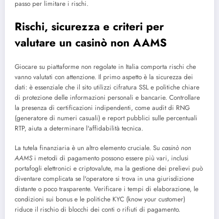
passo per limitare i rischi.
Rischi, sicurezza e criteri per
valutare un casinò non AAMS
Giocare su piattaforme non regolate in Italia comporta rischi che
vanno valutati con attenzione. Il primo aspetto è la sicurezza dei
dati: è essenziale che il sito utilizzi cifratura SSL e politiche chiare
di protezione delle informazioni personali e bancarie. Controllare
la presenza di certificazioni indipendenti, come audit di RNG
(generatore di numeri casuali) e report pubblici sulle percentuali
RTP, aiuta a determinare l'affidabilità tecnica.
La tutela finanziaria è un altro elemento cruciale. Su
casinò non
AAMS
i metodi di pagamento possono essere più vari, inclusi
portafogli elettronici e criptovalute, ma la gestione dei prelievi può
diventare complicata se l'operatore si trova in una giurisdizione
distante o poco trasparente. Verificare i tempi di elaborazione, le
condizioni sui bonus e le politiche KYC (know your customer)
riduce il rischio di blocchi dei conti o rifiuti di pagamento.