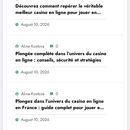
Découvrez comment repérer le véritable
meilleur casino en ligne pour jouer en
toute confiance
August 10, 2026
Alina Kostova
0
Plongée complète dans l’univers du casino
en ligne : conseils, sécurité et stratégies
August 10, 2026
Alina Kostova
0
Plongez dans l’univers du casino en ligne
en France : guide complet pour jouer en
toute sécurité
August 10, 2026