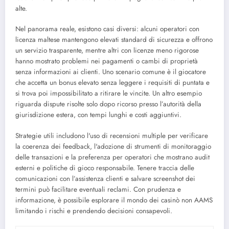
alte.
Nel panorama reale, esistono casi diversi: alcuni operatori con
licenza maltese mantengono elevati standard di sicurezza e offrono
un servizio trasparente, mentre altri con licenze meno rigorose
hanno mostrato problemi nei pagamenti o cambi di proprietà
senza informazioni ai clienti. Uno scenario comune è il giocatore
che accetta un bonus elevato senza leggere i requisiti di puntata e
si trova poi impossibilitato a ritirare le vincite. Un altro esempio
riguarda dispute risolte solo dopo ricorso presso l’autorità della
giurisdizione estera, con tempi lunghi e costi aggiuntivi.
Strategie utili includono l'uso di recensioni multiple per verificare
la coerenza dei feedback, l'adozione di strumenti di monitoraggio
delle transazioni e la preferenza per operatori che mostrano audit
esterni e politiche di gioco responsabile. Tenere traccia delle
comunicazioni con l’assistenza clienti e salvare screenshot dei
termini può facilitare eventuali reclami. Con prudenza e
informazione, è possibile esplorare il mondo dei casinò non AAMS
limitando i rischi e prendendo decisioni consapevoli.