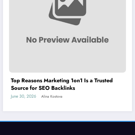
Top Reasons Marketing 1on1 Is a Trusted
Source for SEO Backlinks
June 30, 2026
Alina Kostova