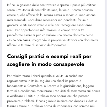
Infine, la gestione delle controversie è spesso il punto più critico:
senza un'autorità di controllo italiana, le vie di ricorso possono
essere quelle offerte dalla licenza estera o servizi di mediazione
internazionali. Consultare recensioni indipendenti, forum di
giocatori e siti specializzati è utile per raccogliere esperienze
reali. Per approfondire informazioni e comparazioni tra
piattaforme estere si può consultare una risorsa dedicata come
casinò non aams
, integrando le proprie valutazioni con documenti
ufficiali e termini di servizio dell'operatore.
Consigli pratici e esempi reali per
scegliere in modo consapevole
Per minimizzare i rischi quando si valuta un casinò non
regolamentato in Italia, seguire una checklist pratica è
fondamentale. Controllare la licenza e la giurisdizione, leggere
termini e condizioni, monitorare i requisiti di scommessa sui bonus
e verificare i limiti di prelievo sono operazioni che possono
prevenire problemi. È consigliabile iniziare con depositi ridotti e
testare i tempi di prelievo prima di impegnarsi con somme più