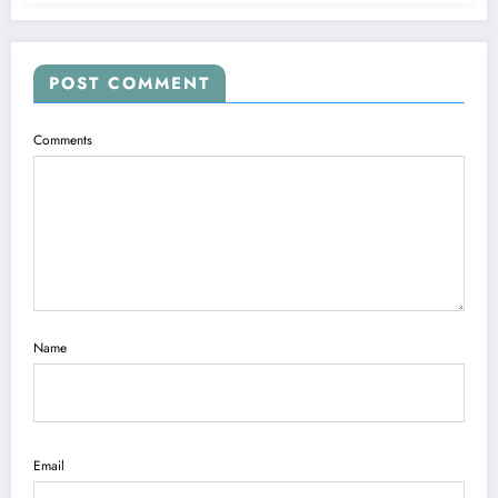
POST COMMENT
Comments
Name
Email