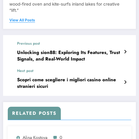
wood-fired oven and kite-surfs inland lakes for creative
“lift.”
View All Posts
Previous post
Unlocking sion88: Exploring Its Features, Trust
Signals, and Real-World Impact
Next post
Scopri come scegliere i migliori casino online
stranieri sicuri
RELATED POSTS
Alina Kostova
0