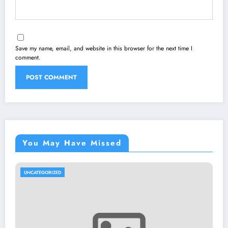
Save my name, email, and website in this browser for the next time I
comment.
You May Have Missed
UNCATEGORIZED