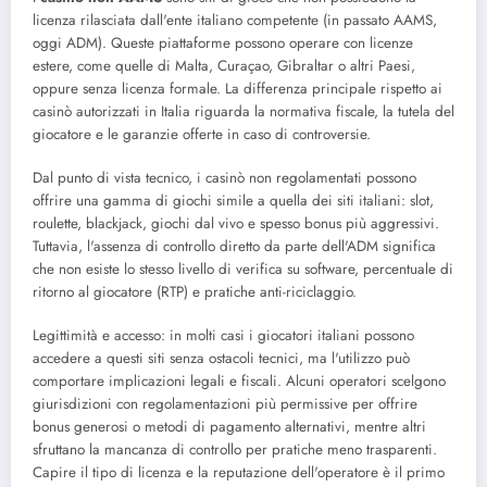
licenza rilasciata dall'ente italiano competente (in passato AAMS,
oggi ADM). Queste piattaforme possono operare con licenze
estere, come quelle di Malta, Curaçao, Gibraltar o altri Paesi,
oppure senza licenza formale. La differenza principale rispetto ai
casinò autorizzati in Italia riguarda la normativa fiscale, la tutela del
giocatore e le garanzie offerte in caso di controversie.
Dal punto di vista tecnico, i casinò non regolamentati possono
offrire una gamma di giochi simile a quella dei siti italiani: slot,
roulette, blackjack, giochi dal vivo e spesso bonus più aggressivi.
Tuttavia, l'assenza di controllo diretto da parte dell'ADM significa
che non esiste lo stesso livello di verifica su software, percentuale di
ritorno al giocatore (RTP) e pratiche anti-riciclaggio.
Legittimità e accesso: in molti casi i giocatori italiani possono
accedere a questi siti senza ostacoli tecnici, ma l'utilizzo può
comportare implicazioni legali e fiscali. Alcuni operatori scelgono
giurisdizioni con regolamentazioni più permissive per offrire
bonus generosi o metodi di pagamento alternativi, mentre altri
sfruttano la mancanza di controllo per pratiche meno trasparenti.
Capire il tipo di licenza e la reputazione dell'operatore è il primo