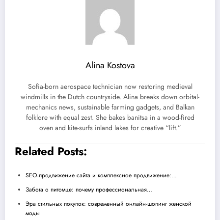
Alina Kostova
Sofia-born aerospace technician now restoring medieval
windmills in the Dutch countryside. Alina breaks down orbital-
mechanics news, sustainable farming gadgets, and Balkan
folklore with equal zest. She bakes banitsa in a wood-fired
oven and kite-surfs inland lakes for creative “lift.”
Related Posts:
SEO‑продвижение сайта и комплексное продвижение:…
Забота о питомце: почему профессиональная…
Эра стильных покупок: современный онлайн-шопинг женской
моды