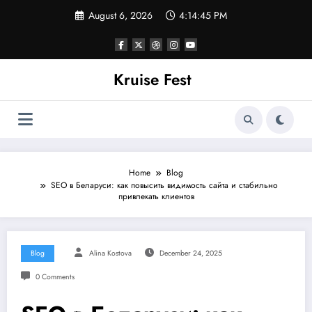
Skip
August 6, 2026
4:14:45 PM
to
content
Kruise Fest
Home
Blog
SEO в Беларуси: как повысить видимость сайта и стабильно
привлекать клиентов
Blog
Alina Kostova
December 24, 2025
0 Comments