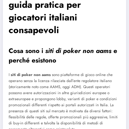
guida pratica per
giocatori italiani
consapevoli
Cosa sono i
siti di poker non aams
e
perché esistono
I
siti di poker non aams
sono piattaforme di gioco online che
operano senza la licenza rilasciata dall’ente regolatore italiano
(storicamente noto come AAMS, oggi ADM). Questi operatori
possono avere autorizzazioni in altre giurisdizioni europee o
extraeuropee e propongono lobby, varianti di poker e condizioni
promozionali differenti rispetto ai portali autorizzati in Italia. La
presenza di questi siti sul mercato è motivata da diversi fattori:
flessibilità delle regole, offerte promozionali più aggressive, limiti
di buy-in differenti e talvolta la disponibilità di metodi di