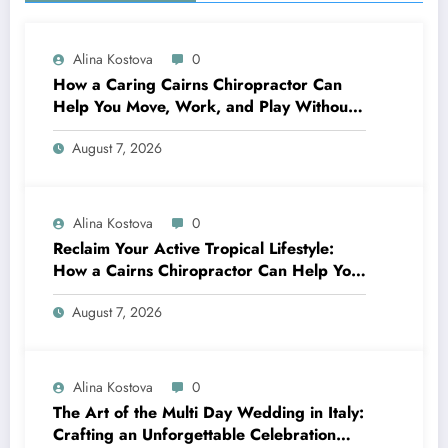
Alina Kostova
0
How a Caring Cairns Chiropractor Can
Help You Move, Work, and Play Without
Pain
August 7, 2026
Alina Kostova
0
Reclaim Your Active Tropical Lifestyle:
How a Cairns Chiropractor Can Help You
Move Pain-Free
August 7, 2026
Alina Kostova
0
The Art of the Multi Day Wedding in Italy:
Crafting an Unforgettable Celebration