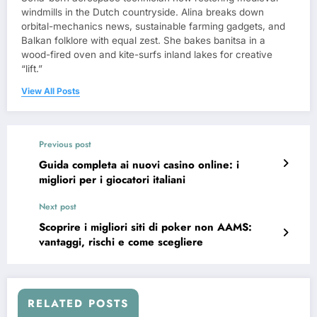
windmills in the Dutch countryside. Alina breaks down
orbital-mechanics news, sustainable farming gadgets, and
Balkan folklore with equal zest. She bakes banitsa in a
wood-fired oven and kite-surfs inland lakes for creative
“lift.”
View All Posts
Previous post
Guida completa ai nuovi casino online: i
migliori per i giocatori italiani
Next post
Scoprire i migliori siti di poker non AAMS:
vantaggi, rischi e come scegliere
RELATED POSTS