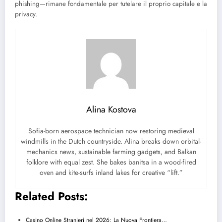
phishing—rimane fondamentale per tutelare il proprio capitale e la
privacy.
Alina Kostova
Sofia-born aerospace technician now restoring medieval
windmills in the Dutch countryside. Alina breaks down orbital-
mechanics news, sustainable farming gadgets, and Balkan
folklore with equal zest. She bakes banitsa in a wood-fired
oven and kite-surfs inland lakes for creative “lift.”
Related Posts:
Casino Online Stranieri nel 2026: La Nuova Frontiera…