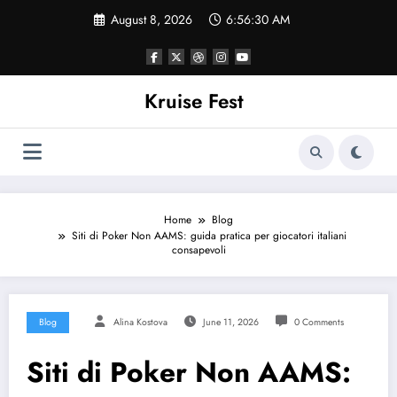
Skip
August 8, 2026
6:56:31 AM
to
content
Kruise Fest
Home
Blog
Siti di Poker Non AAMS: guida pratica per giocatori italiani
consapevoli
Blog
Alina Kostova
June 11, 2026
0 Comments
Siti di Poker Non AAMS: