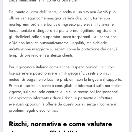
pagamento alternativi come criptovalute.
Dal punto di vista dell’utente, la scelta di un sito non AAMS può
offrire vantaggi come maggior varietà di giochi, tornei con
montepremi più alti e bonus d’ingresso più elevati. Tuttavia, è
fondamentale distinguere tra piattaforme legittime registrate in
giurisdizioni solide e operatori poco trasparenti. La licenza non
ADM non implica automaticamente illegalità, ma richiede
un’attenzione maggiore su aspetti come la protezione dei dati, i
tempi di prelievo e l’assistenza clienti.
Per il giocatore italiano conta anche l’aspetto pratico: i siti con
licenza estera possono avere limiti geografici, restrizioni sui
metodi di pagamento locali e problemi con la lingua o il supporto.
Prima di aprire un conto è consigliabile informarsi sulla normativa
vigente, sulle clausole contrattuali e sulle recensioni indipendenti.
Un approccio informato riduce i rischi e permette di sfruttare
eventuali opportunità offerte da questi portali senza incorrere in
problemi legali o economici.
Rischi, normativa e come valutare