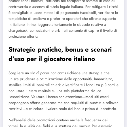
pratici: fondi bloccati, difficoltà nel recuperare somme in caso di
controversia e assenza di tutela legale italiana. Per mitigare i rischi
è consigliabile usare metodi di pagamento tracciabili, verificare le
tempistiche di prelievo e preferire operatori che offrono supporto
in italiano. Infine, leggere attentamente le clausole relative a
chargeback, contestazioni e arbitrati consente di capire il livello di
protezione offerto.
Strategie pratiche, bonus e scenari
d’uso per il giocatore italiano
Scegliere un
sito di poker non aams
richiede una strategia che
unisca prudenza e ottimizzazione delle opportunità. Innanzitutto,
stabilire limiti di bankroll chiari: diversificare i fondi tra più conti e
non usare l’intero capitale su una sola piattaforma riduce
l’esposizione. Valutare i bonus con attenzione—molti siti esteri
propongono offerte generose ma con requisiti di puntata e rollover
restrittivi—e calcolare il valore reale del bonus prima di accettarlo.
Nell’analisi delle promozioni contano anche la frequenza dei
tornei, la qualità dei field e la struttura dei payout. Per esempio,