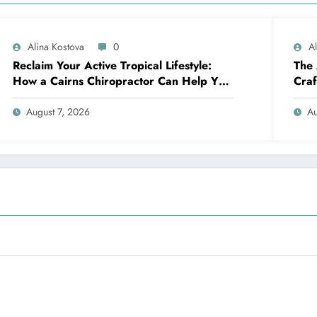
Alina Kostova
0
A
Reclaim Your Active Tropical Lifestyle:
The 
How a Cairns Chiropractor Can Help You
Craf
Move Pain-Free
Over
August 7, 2026
Au