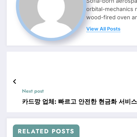
Sofia-born aerospa
orbital-mechanics n
wood-fired oven and 
View All Posts
Next post
카드깡 업체: 빠르고 안전한 현금화 서비
RELATED POSTS