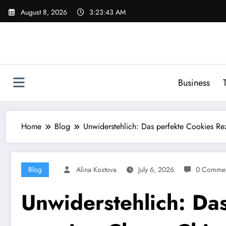
Skip
August 8, 2026
3:23:44 AM
to
content
Business
Home
Blog
Unwiderstehlich: Das perfekte Cookies R
Blog
Alina Kostova
July 6, 2026
0 Commen
Unwiderstehlich: Da