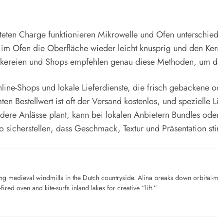
eten Charge funktionieren Mikrowelle und Ofen unterschied
im Ofen die Oberfläche wieder leicht knusprig und den Ke
äckereien und Shops empfehlen genau diese Methoden, um d
Online-Shops und lokale Lieferdienste, die frisch gebackene 
n Bestellwert ist oft der Versand kostenlos, und spezielle 
dere Anlässe plant, kann bei lokalen Anbietern Bundles oder
o sicherstellen, dass Geschmack, Textur und Präsentation s
ng medieval windmills in the Dutch countryside. Alina breaks down orbital-
ired oven and kite-surfs inland lakes for creative “lift.”