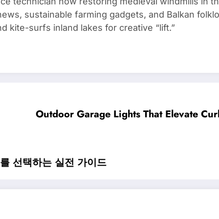
ce technician now restoring medieval windmills in t
ews, sustainable farming gadgets, and Balkan folklo
kite-surfs inland lakes for creative “lift.”
Outdoor Garage Lights That Elevate Cur
스를 선택하는 실전 가이드