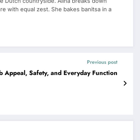
he Dutch countryside. Alina breaks down
re with equal zest. She bakes banitsa in a
Previous post
b Appeal, Safety, and Everyday Function