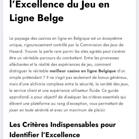
l’Excellence du Jeu en
Ligne Belge
Le paysage des casinos en ligne en Belgique est un écosystème
unique, rigoureusement contrôlé par la Commission des Jeux de
Hasard. Trouver la perle rare parmi les sites agréés peut s’avérer
être un véritable parcours du combattant. Entre les promesses
alléchantes et la réalité des expériences de jeu, comment
distinguer le véritable
meilleur casino en ligne Belgique
d’un
simple prétendant ? Il ne s’agit pas seulement de bonus généreux,
mais d’une alchimie complexe entre la sécurité, la variété des jeux,
le service client et une expérience utilisateur fluide. Ce guide
approfondi a pour objectif de disséquer les critères essentiels qui
élèvent une plateforme au rang d’exception, vous permettant de
jouer en toute sérénité et avec un maximum de plaisir.
Les Critères Indispensables pour
Identifier l’Excellence