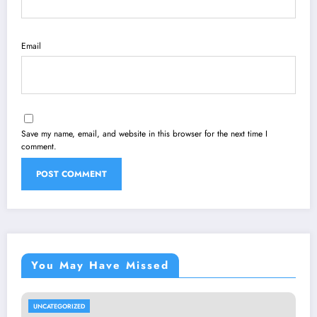
Email
Save my name, email, and website in this browser for the next time I
comment.
You May Have Missed
UNCATEGORIZED