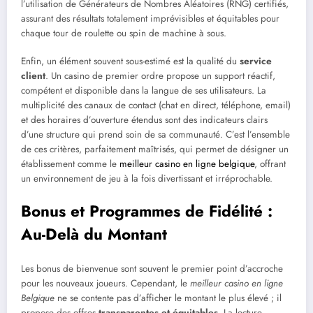
l’utilisation de Générateurs de Nombres Aléatoires (RNG) certifiés,
assurant des résultats totalement imprévisibles et équitables pour
chaque tour de roulette ou spin de machine à sous.
Enfin, un élément souvent sous-estimé est la qualité du
service
client
. Un casino de premier ordre propose un support réactif,
compétent et disponible dans la langue de ses utilisateurs. La
multiplicité des canaux de contact (chat en direct, téléphone, email)
et des horaires d’ouverture étendus sont des indicateurs clairs
d’une structure qui prend soin de sa communauté. C’est l’ensemble
de ces critères, parfaitement maîtrisés, qui permet de désigner un
établissement comme le
meilleur casino en ligne belgique
, offrant
un environnement de jeu à la fois divertissant et irréprochable.
Bonus et Programmes de Fidélité :
Au-Delà du Montant
Les bonus de bienvenue sont souvent le premier point d’accroche
pour les nouveaux joueurs. Cependant, le
meilleur casino en ligne
Belgique
ne se contente pas d’afficher le montant le plus élevé ; il
propose des offres
transparentes et équitables
. La lecture