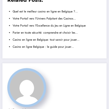
Quel est le meilleur casino en ligne en Belgique ?…
Votre Portail vers l'Univers Palpitant des Casinos…
Votre Portail vers l'Excellence du Jeu en Ligne en Belgique
Parier en toute sécurité: comprendre et choisir les…
Casino en ligne en Belgique: tout savoir pour jouer…
Casino en ligne Belgique : le guide pour jouer…