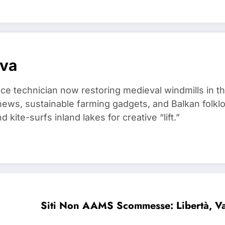
ova
ce technician now restoring medieval windmills in t
ews, sustainable farming gadgets, and Balkan folklo
kite-surfs inland lakes for creative “lift.”
Siti Non AAMS Scommesse: Libertà, Van