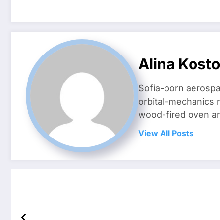
Alina Kost
Sofia-born aerospa
orbital-mechanics n
wood-fired oven and 
View All Posts