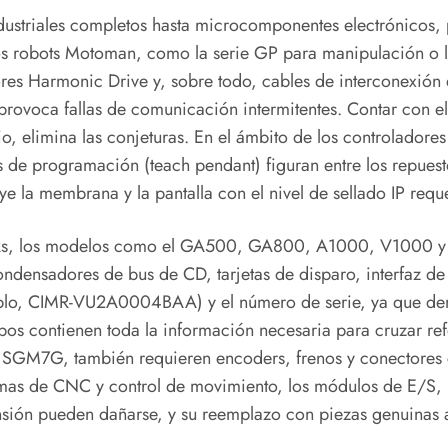
dustriales completos hasta microcomponentes electrónicos, 
Los robots Motoman, como la serie GP para manipulación o 
tores Harmonic Drive y, sobre todo, cables de interconexión 
e provoca fallas de comunicación intermitentes. Contar con 
o, elimina las conjeturas. En el ámbito de los controladore
s de programación (teach pendant) figuran entre los repuesto
ye la membrana y la pantalla con el nivel de sellado IP req
s, los modelos como el GA500, GA800, A1000, V1000 y l
ndensadores de bus de CD, tarjetas de disparo, interfaz de 
emplo, CIMR-VU2A0004BAA) y el número de serie, ya que den
pos contienen toda la información necesaria para cruzar re
 SGM7G, también requieren encoders, frenos y conectores cir
temas de CNC y control de movimiento, los módulos de E/S, 
nsión pueden dañarse, y su reemplazo con piezas genuinas a