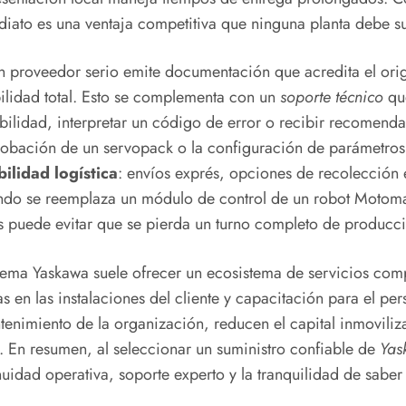
iato es una ventaja competitiva que ninguna planta debe s
n proveedor serio emite documentación que acredita el or
bilidad total. Esto se complementa con un
soporte técnico
que
lidad, interpretar un código de error o recibir recomendaci
robación de un servopack o la configuración de parámetros d
bilidad logística
: envíos exprés, opciones de recolección
ando se reemplaza un módulo de control de un robot Motoman
ías puede evitar que se pierda un turno completo de producc
tema Yaskawa suele ofrecer un ecosistema de servicios com
s en las instalaciones del cliente y capacitación para el p
tenimiento de la organización, reducen el capital inmoviliz
o. En resumen, al seleccionar un suministro confiable de
Yas
nuidad operativa, soporte experto y la tranquilidad de sabe