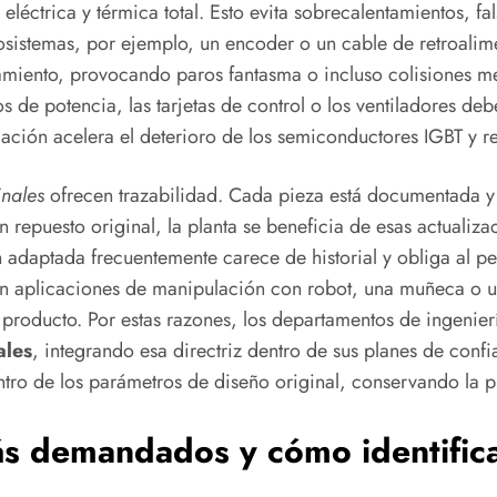
eléctrica y térmica total. Esto evita sobrecalentamientos, f
sistemas, por ejemplo, un encoder o un cable de retroalime
namiento, provocando paros fantasma o incluso colisiones m
de potencia, las tarjetas de control o los ventiladores deb
ión acelera el deterioro de los semiconductores IGBT y reco
inales
ofrecen trazabilidad. Cada pieza está documentada y 
 repuesto original, la planta se beneficia de esas actualiz
n adaptada frecuentemente carece de historial y obliga al 
en aplicaciones de manipulación con robot, una muñeca o un
 producto. Por estas razones, los departamentos de ingenier
ales
, integrando esa directriz dentro de sus planes de confi
ro de los parámetros de diseño original, conservando la pr
demandados y cómo identificar 