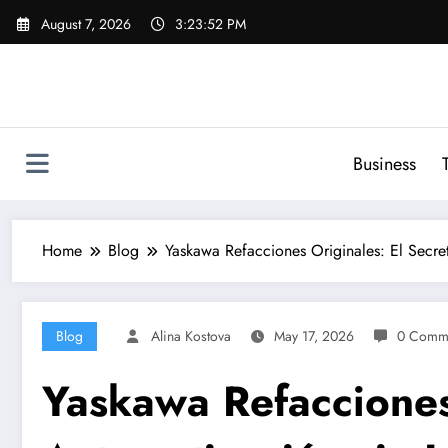
Skip
August 7, 2026
3:23:53 PM
to
content
Business
Home
Blog
Yaskawa Refacciones Originales: El Secre
Blog
Alina Kostova
May 17, 2026
0 Comm
Yaskawa Refacciones