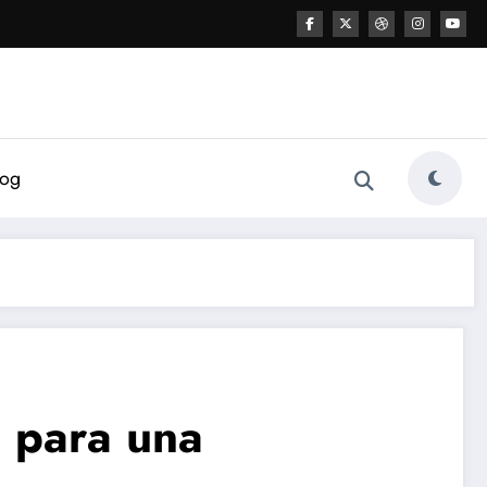
log
o para una