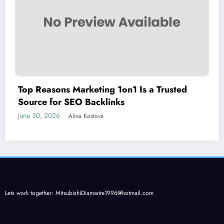
Top Reasons Marketing 1on1 Is a Trusted
Source for SEO Backlinks
June 30, 2026
Alina Kostova
Lets work together:
MitsubishiDiamante1996@hotmail.com