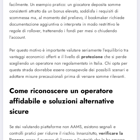
facilmente. Un esempio pratico: un giocatore deposita somme
consistenti attratto da un bonus elevato, soddisfa i requisiti di
scommessa ma, al momento del prelievo, il bookmaker richiede
documentazione aggiuntiva o interpreta in modo restrittivo le
regole di rollover, trattenendo i fondi per mesi o chiudendo
l’account.
Per questo motivo è importante valutare seriamente l’equilibrio tra
vantaggi economici offerti e il livello di
protezione
che si perde
scegliendo un operatore non regolamentato in Italia. Chi opta per
questa strada dovrebbe essere consapevole dei possibili scenari e
adottare misure precauzionali prima di versare somme rilevanti.
Come riconoscere un operatore
affidabile e soluzioni alternative
sicure
Se stai valutando piattaforme non AAMS, esistono segnali e
controlli pratici per ridurre il rischio. Innanzitutto,
verificare la
licenza
: cerca il numero di licenza e l’autorità che lo ha emesso