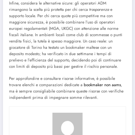
Infine, considera le alternative sicure: gli operatori ADM
rimangono la scelta più protetta per chi cerca
trasparenza
e
supporto locale. Per chi cerca quote più competitive ma con
maggiore sicurezza, è possibile combinare l’uso di operatori
europei regolamentati (MGA, UKGC) con attenzione alle norme
fiscali italiane. In ambienti locali come club di scommesse o punti
vendita fisici, la tutela è spesso maggiore. Un caso reale: un
giocatore di Torino ha testato un bookmaker maltese con un
deposito modesto; ha verificato in due settimane i tempi di
prelievo e l’efficienza del supporto, decidendo poi di continuare
con limiti di deposito più bassi per gestire il rischio personale.
Per approfondire e consultare risorse informative, è possibile
trovare elenchi e comparazioni dedicate a
bookmaker non aams
,
ma è sempre consigliabile combinare queste risorse con verifiche
indipendenti prima di impegnare somme rilevanti.