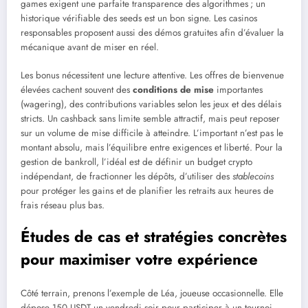
games exigent une parfaite transparence des algorithmes ; un
historique vérifiable des seeds est un bon signe. Les casinos
responsables proposent aussi des démos gratuites afin d’évaluer la
mécanique avant de miser en réel.
Les bonus nécessitent une lecture attentive. Les offres de bienvenue
élevées cachent souvent des
conditions de mise
importantes
(wagering), des contributions variables selon les jeux et des délais
stricts. Un cashback sans limite semble attractif, mais peut reposer
sur un volume de mise difficile à atteindre. L’important n’est pas le
montant absolu, mais l’équilibre entre exigences et liberté. Pour la
gestion de bankroll, l’idéal est de définir un budget crypto
indépendant, de fractionner les dépôts, d’utiliser des
stablecoins
pour protéger les gains et de planifier les retraits aux heures de
frais réseau plus bas.
Études de cas et stratégies concrètes
pour maximiser votre expérience
Côté terrain, prenons l’exemple de Léa, joueuse occasionnelle. Elle
dépose 150 USDT un vendredi soir pour participer à un tournoi