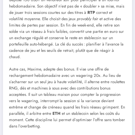
hebdomadaire. Son objectif n’est pas de « doubler » sa mise, mais
de jouer trois sessions courtes sur des titres à
RTP
correct et
volatilité moyenne. Elle choisit des jeux
provably fair
et active des
limites de pertes par session. En fin de week-end, elle retire son
solde via un réseau à frais faibles, convertit une partie en euro sur
un exchange régulé et conserve le reste en stablecoin sur un
portefeuille auto-hébergé. La clé du succès : planifier à l’avance la
cadence de jeu et les seuils de retrait, plutôt que de réagir à
chaud.
Autre cas, Maxime, adepte des bonus. Il vise une offre de
rechargement hebdomadaire avec un wagering 20x. Au lieu de
s’acharner sur un seul jeu à haute volatilité, il alterne entre roulettes
RNG, dés et machines à sous avec des contributions bonus
acceptées. Il suit un tableau maison pour compter la progression
vers le wagering, interrompt la session si la variance devient
extrême et change de créneau quand les frais réseau grimpent. En
parallèle, il arbitre entre
ETH
et un stablecoin selon les coûts du
moment. Cette discipline lui permet d’optimiser l’offre sans tomber
dans l’overbetting.