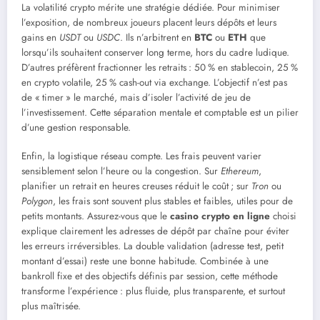
La volatilité crypto mérite une stratégie dédiée. Pour minimiser
l’exposition, de nombreux joueurs placent leurs dépôts et leurs
gains en
USDT
ou
USDC
. Ils n’arbitrent en
BTC
ou
ETH
que
lorsqu’ils souhaitent conserver long terme, hors du cadre ludique.
D’autres préfèrent fractionner les retraits : 50 % en stablecoin, 25 %
en crypto volatile, 25 % cash-out via exchange. L’objectif n’est pas
de « timer » le marché, mais d’isoler l’activité de jeu de
l’investissement. Cette séparation mentale et comptable est un pilier
d’une gestion responsable.
Enfin, la logistique réseau compte. Les frais peuvent varier
sensiblement selon l’heure ou la congestion. Sur
Ethereum
,
planifier un retrait en heures creuses réduit le coût ; sur
Tron
ou
Polygon
, les frais sont souvent plus stables et faibles, utiles pour de
petits montants. Assurez-vous que le
casino crypto en ligne
choisi
explique clairement les adresses de dépôt par chaîne pour éviter
les erreurs irréversibles. La double validation (adresse test, petit
montant d’essai) reste une bonne habitude. Combinée à une
bankroll fixe et des objectifs définis par session, cette méthode
transforme l’expérience : plus fluide, plus transparente, et surtout
plus maîtrisée.