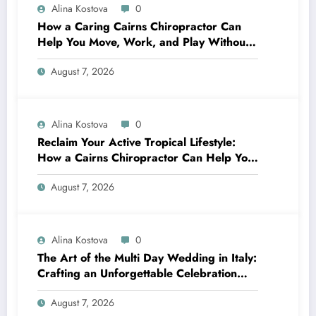
Alina Kostova
0
How a Caring Cairns Chiropractor Can
Help You Move, Work, and Play Without
Pain
August 7, 2026
Alina Kostova
0
Reclaim Your Active Tropical Lifestyle:
How a Cairns Chiropractor Can Help You
Move Pain-Free
August 7, 2026
Alina Kostova
0
The Art of the Multi Day Wedding in Italy:
Crafting an Unforgettable Celebration
Over Several Days
August 7, 2026