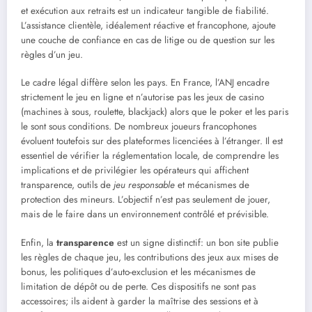
et exécution aux retraits est un indicateur tangible de fiabilité.
L’assistance clientèle, idéalement réactive et francophone, ajoute
une couche de confiance en cas de litige ou de question sur les
règles d’un jeu.
Le cadre légal diffère selon les pays. En France, l’ANJ encadre
strictement le jeu en ligne et n’autorise pas les jeux de casino
(machines à sous, roulette, blackjack) alors que le poker et les paris
le sont sous conditions. De nombreux joueurs francophones
évoluent toutefois sur des plateformes licenciées à l’étranger. Il est
essentiel de vérifier la réglementation locale, de comprendre les
implications et de privilégier les opérateurs qui affichent
transparence, outils de
jeu responsable
et mécanismes de
protection des mineurs. L’objectif n’est pas seulement de jouer,
mais de le faire dans un environnement contrôlé et prévisible.
Enfin, la
transparence
est un signe distinctif: un bon site publie
les règles de chaque jeu, les contributions des jeux aux mises de
bonus, les politiques d’auto-exclusion et les mécanismes de
limitation de dépôt ou de perte. Ces dispositifs ne sont pas
accessoires; ils aident à garder la maîtrise des sessions et à