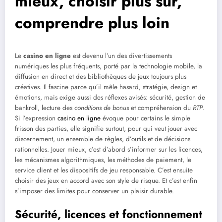
mieux, choisir plus sûr,
comprendre plus loin
Le
casino en ligne
est devenu l’un des divertissements
numériques les plus fréquents, porté par la technologie mobile, la
diffusion en direct et des bibliothèques de jeux toujours plus
créatives. Il fascine parce qu’il mêle hasard, stratégie, design et
émotions, mais exige aussi des réflexes avisés: sécurité, gestion de
bankroll, lecture des
conditions de bonus
et compréhension du
RTP
.
Si l’expression
casino en ligne
évoque pour certains le simple
frisson des parties, elle signifie surtout, pour qui veut jouer avec
discernement, un ensemble de règles, d’outils et de décisions
rationnelles. Jouer mieux, c’est d’abord s’informer sur les licences,
les mécanismes algorithmiques, les méthodes de paiement, le
service client et les dispositifs de jeu responsable. C’est ensuite
choisir des jeux en accord avec son style de risque. Et c’est enfin
s’imposer des limites pour conserver un plaisir durable.
Sécurité, licences et fonctionnement