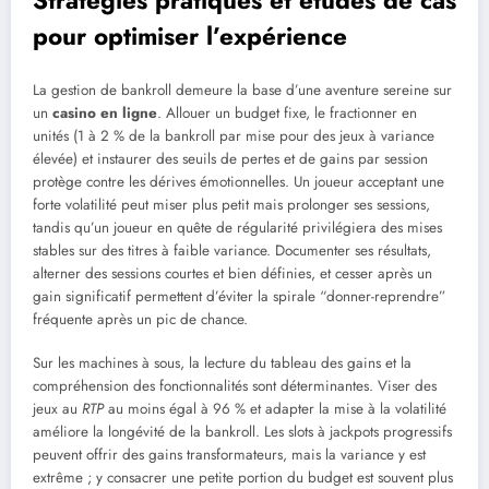
pour optimiser l’expérience
La gestion de bankroll demeure la base d’une aventure sereine sur
un
casino en ligne
. Allouer un budget fixe, le fractionner en
unités (1 à 2 % de la bankroll par mise pour des jeux à variance
élevée) et instaurer des seuils de pertes et de gains par session
protège contre les dérives émotionnelles. Un joueur acceptant une
forte volatilité peut miser plus petit mais prolonger ses sessions,
tandis qu’un joueur en quête de régularité privilégiera des mises
stables sur des titres à faible variance. Documenter ses résultats,
alterner des sessions courtes et bien définies, et cesser après un
gain significatif permettent d’éviter la spirale “donner-reprendre”
fréquente après un pic de chance.
Sur les machines à sous, la lecture du tableau des gains et la
compréhension des fonctionnalités sont déterminantes. Viser des
jeux au
RTP
au moins égal à 96 % et adapter la mise à la volatilité
améliore la longévité de la bankroll. Les slots à jackpots progressifs
peuvent offrir des gains transformateurs, mais la variance y est
extrême ; y consacrer une petite portion du budget est souvent plus