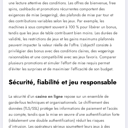
une lecture attentive des conditions. Les offres de bienvenue, free
spins, cashbacks et promotions récurrentes comportent des
exigences de mise (
wagering
), des plafonds de mise par tour et
des contributions variables selon les jeux. Par exemple, les
machines à sous comptent souvent à 100 % pour libérer un bonus,
tandis que les jeux de table contribuent bien moins. Les durées de
validité, les restrictions de jeux et les gains maximums plafonnés
peuvent impacter la valeur réelle de l’offre. L’objectif consiste à
privilégier des bonus avec des conditions claires, des
wagerings
raisonnables et une compatibilité avec ses jeux favoris. Comparer
plusieurs promotions et simuler l’effort de mise requis permet
d’éviter les surprises et de maximiser l’efficacité de son budget.
Sécurité, fiabilité et jeu responsable
La sécurité d’un
casino en ligne
repose sur un ensemble de
garde-fous techniques et organisationnels. Le chiffrement des
données (TLS/SSL) protège les informations de paiement et l’accès
au compte, tandis que la mise en œuvre d’une authentification forte
(idéalement une double authentification) réduit les risques
d’intrusion. Les opérateurs sérieux soumettent leurs jeux à des