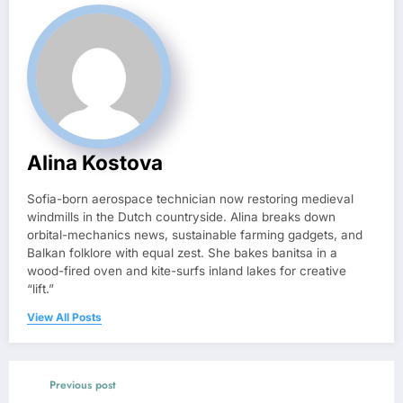
Alina Kostova
Sofia-born aerospace technician now restoring medieval
windmills in the Dutch countryside. Alina breaks down
orbital-mechanics news, sustainable farming gadgets, and
Balkan folklore with equal zest. She bakes banitsa in a
wood-fired oven and kite-surfs inland lakes for creative
“lift.”
View All Posts
Previous post