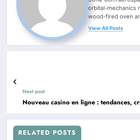
orbital-mechanics n
wood-fired oven and 
View All Posts
Next post
Nouveau casino en ligne : tendances, cr
RELATED POSTS