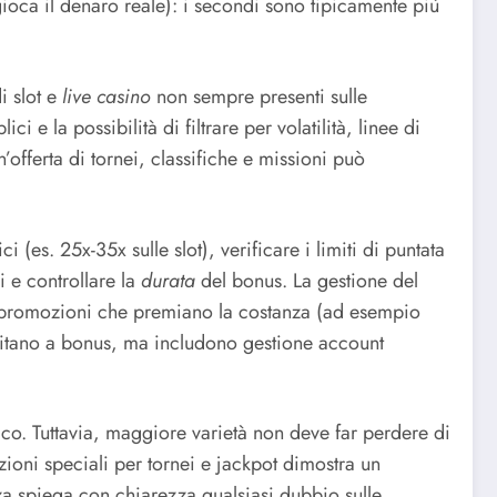
gioca il denaro reale): i secondi sono tipicamente più
i slot e
live casino
non sempre presenti sulle
ici e la possibilità di filtrare per volatilità, linee di
offerta di tornei, classifiche e missioni può
ici (es. 25x-35x sulle slot), verificare i limiti di puntata
i e controllare la
durata
del bonus. La gestione del
ire promozioni che premiano la costanza (ad esempio
limitano a bonus, ma includono gestione account
co. Tuttavia, maggiore varietà non deve far perdere di
ioni speciali per tornei e jackpot dimostra un
enza spiega con chiarezza qualsiasi dubbio sulle