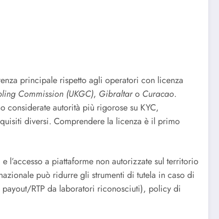
enza principale rispetto agli operatori con licenza
ling Commission (UKGC)
,
Gibraltar
o
Curacao
.
o considerate autorità più rigorose su KYC,
quisiti diversi. Comprendere la licenza è il primo
 l’accesso a piattaforme non autorizzate sul territorio
nazionale può ridurre gli strumenti di tutela in caso di
i payout/RTP da laboratori riconosciuti), policy di