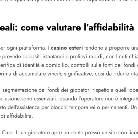
ali: come valutare l’affidabilità
per ogni piattaforma. I
casino esteri
tendono a proporre un
revede depositi istantanei e prelievi rapidi, con limiti chiar
ca di identità e domicilio, controlli sulle fonti dei fondi e,
prima di accumulare vincite significative, così da ridurre rit
, segmentazione dei fondi dei giocatori rispetto a quelli ope
clusione sono essenziali; quando l’operatore non è integrat
orto dell’assistenza per blocchi temporanei o permanenti. Un 
di affidabilità.
one. Caso 1: un giocatore apre un conto presso un sito con li