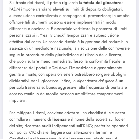
Sul fronte dei rischi, il primo riguarda la
tutela del giocatore
:
l’ADM impone standard elevati su limiti di deposito obbligatori,
autoesclusione centralizzata e campagne di prevenzione; in ambito
offshore tali strumenti possono essere implementati in modo
differente o opzionale. È essenziale verificare la presenza di limiti
personalizzabili, “reality check” temporizzati e autoesclusione
effettiva dal conto. Un secondo rischio è la gestione dei reclami: in
assenza di un mediatore nazionale, la risoluzione delle controversie
segue le procedure della giurisdizione di rilascio della licenza,
che può risultare meno immediata. Terzo, la conformità fiscale: a
differenza dei portali ADM dove l’imposizione è generalmente
gestita a monte, con operatori esteri potrebbero sorgere obblighi
dichiarativi per il giocatore. Infine, la
dipendenza dal gioco
è un
pericolo trasversale: bonus aggressivi, alta frequenza di puntata e
accesso continuo da mobile possono amplificare comportamenti
impulsivi.
Per mitigare i rischi, conviene adottare una checklist di sicurezza:
controllare il numero di
licenza
e il nome della società sul footer
del sito; ricercare audit indipendenti sull’RNG; preferire operatori
con policy KYC chiare; leggere con attenzione i Termini e
Condizioni dei bonus (requisiti di scommessa, giochi esclusi,