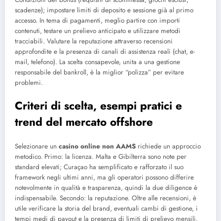
scadenze); impostare limiti di deposito e sessione già al primo
accesso. In tema di pagamenti, meglio partire con importi
contenuti, testare un prelievo anticipato e utilizzare metodi
tracciabili. Valutare la reputazione attraverso recensioni
approfondite e la presenza di canali di assistenza reali (chat, e-
mail, telefono). La scelta consapevole, unita a una gestione
responsabile del bankroll, è la miglior “polizza” per evitare
problemi.
Criteri di scelta, esempi pratici e
trend del mercato offshore
Selezionare un
casino online non AAMS
richiede un approccio
metodico. Primo: la licenza. Malta e Gibilterra sono note per
standard elevati; Curaçao ha semplificato e rafforzato il suo
framework negli ultimi anni, ma gli operatori possono differire
notevolmente in qualità e trasparenza, quindi la due diligence è
indispensabile. Secondo: la reputazione. Oltre alle recensioni, è
utile verificare la storia del brand, eventuali cambi di gestione, i
tempi medi di payout e la presenza di limiti di prelievo mensili.