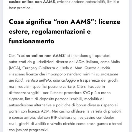
casino online non AAMS
, evidenziandone potenzialità, limiti e
best practice.
Cosa significa “non AAMS”: licenze
estere, regolamentazioni e
funzionamento
Con “
casino online non AAMS
” si intendono gli operatori
autorizzati da giurisdizioni diverse dall’ADM italiana, come Malta
(MGA), Curaçao, Gibilterra o l’Isola di Man. Queste autorità
rilasciano licenze che impongono standard minimi su
protezione
dei fondi
,
verifica dell’età
,
antiriciclaggio
e trasparenza dei giochi,
ma i requisiti specifici possono variare. Ciò si traduce in
differenze tangibili per l’utente: procedure KYC più o meno
rigorose, limiti di deposito personalizzabili, modalità di
autoesclusione alternative e politiche di bonus diverse rispetto ai
portali con licenza ADM. Nei casino offshore, la varietà di prodotti
è spesso ampia: slot con RTP dichiarato, live casino con dealer
reali, giochi di abilità e talvolta nicchie come crash games o tornei
con jackpot progressivi.