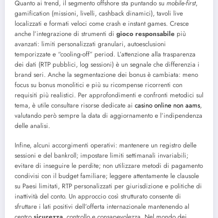
Quanto ai trend, il segmento offshore sta puntando su
mobile-first
,
gamification (missioni, livelli, cashback dinamici), tavoli live
localizzati e formati veloci come crash e instant games. Cresce
anche l’integrazione di strumenti di
gioco responsabile
più
avanzati: limiti personalizzati granulari, autoesclusioni
temporizzate e “cooling-off” period. L’attenzione alla trasparenza
dei dati (RTP pubblici, log sessioni) è un segnale che differenzia i
brand seri. Anche la segmentazione dei bonus è cambiata: meno
focus su bonus monolitici e più su ricompense ricorrenti con
requisiti più realistici. Per approfondimenti e confronti metodici sul
tema, è utile consultare risorse dedicate ai
casino online non aams
,
valutando però sempre la data di aggiornamento e l’indipendenza
delle analisi.
Infine, alcuni accorgimenti operativi: mantenere un registro delle
sessioni e del bankroll; impostare limiti settimanali invariabili;
evitare di inseguire le perdite; non utilizzare metodi di pagamento
condivisi con il budget familiare; leggere attentamente le clausole
su Paesi limitati, RTP personalizzati per giurisdizione e politiche di
inattività del conto. Un approccio così strutturato consente di
sfruttare i lati positivi dell’offerta internazionale mantenendo al
centro
sicurezza
, controllo e consapevolezza. Nel mondo dei