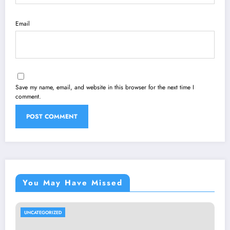
Email
Save my name, email, and website in this browser for the next time I
comment.
You May Have Missed
UNCATEGORIZED