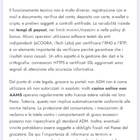
Il funzionamento tecnico non è molto diverso: registrazione con e-
mail e documento, verifica del conto, deposito con carte, e-wallet o
cripto, e prelievi soggetti a controlli antifrode. La variabilità risiede
nei
tempi di payout
, nei limiti minimi/massimi e nelle policy di
bonus. Alcuni operatori utilizzano software testati da enti
indipendenti (eCOGRA, iTech Labs) per certificare l’
RNG
e l’RTP;
è un elemento importante da verificare perché garantisce che i
risultati siano casuali. Un altro aspetto è la gestione dei dati e la
crittografia: connessioni HTTPS e certificati SSL aggiornati sono
segnali di attenzione alla sicurezza informatica.
Dal punto di vista legale, giocare su portali non ADM non è come
utilizzare siti non autorizzati in assoluto: molti
casino online non
AAMS
operano regolarmente sotto licenze estere valide nei loro
Paesi. Tuttavia, questo non implica automaticamente conformità alle
norme italiane. La protezione del consumatore, i meccanismi di
reclamo e le tutele contro i comportamenti di gioco eccessivi
possono non rispecchiare gli standard ADM. Inoltre, eventuali
vincite potrebbero essere soggette a obblighi fiscali nel Paese del
giocatore. Da qui l’importanza di informarsi su termini e