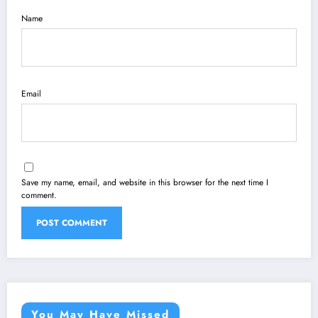
Name
Email
Save my name, email, and website in this browser for the next time I
comment.
You May Have Missed