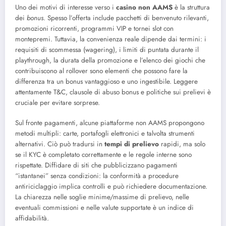
Uno dei motivi di interesse verso i
casino non AAMS
è la struttura
dei
bonus
. Spesso l’offerta include pacchetti di benvenuto rilevanti,
promozioni ricorrenti, programmi VIP e tornei slot con
montepremi. Tuttavia, la convenienza reale dipende dai termini: i
requisiti di scommessa (wagering), i limiti di puntata durante il
playthrough, la durata della promozione e l’elenco dei giochi che
contribuiscono al rollover sono elementi che possono fare la
differenza tra un bonus vantaggioso e uno ingestibile. Leggere
attentamente T&C, clausole di abuso bonus e politiche sui prelievi è
cruciale per evitare sorprese.
Sul fronte pagamenti, alcune piattaforme non AAMS propongono
metodi multipli: carte, portafogli elettronici e talvolta strumenti
alternativi. Ciò può tradursi in
tempi di prelievo
rapidi, ma solo
se il KYC è completato correttamente e le regole interne sono
rispettate. Diffidare di siti che pubblicizzano pagamenti
“istantanei” senza condizioni: la conformità a procedure
antiriciclaggio implica controlli e può richiedere documentazione.
La chiarezza nelle soglie minime/massime di prelievo, nelle
eventuali commissioni e nelle valute supportate è un indice di
affidabilità.