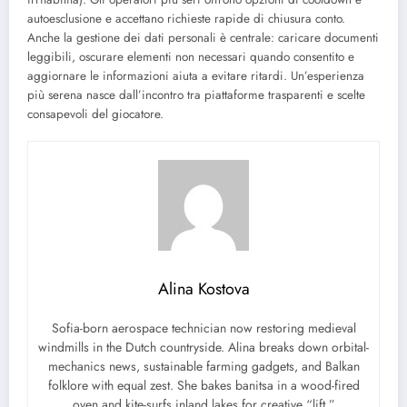
autoesclusione e accettano richieste rapide di chiusura conto.
Anche la gestione dei dati personali è centrale: caricare documenti
leggibili, oscurare elementi non necessari quando consentito e
aggiornare le informazioni aiuta a evitare ritardi. Un’esperienza
più serena nasce dall’incontro tra piattaforme trasparenti e scelte
consapevoli del giocatore.
Alina Kostova
Sofia-born aerospace technician now restoring medieval
windmills in the Dutch countryside. Alina breaks down orbital-
mechanics news, sustainable farming gadgets, and Balkan
folklore with equal zest. She bakes banitsa in a wood-fired
oven and kite-surfs inland lakes for creative “lift.”