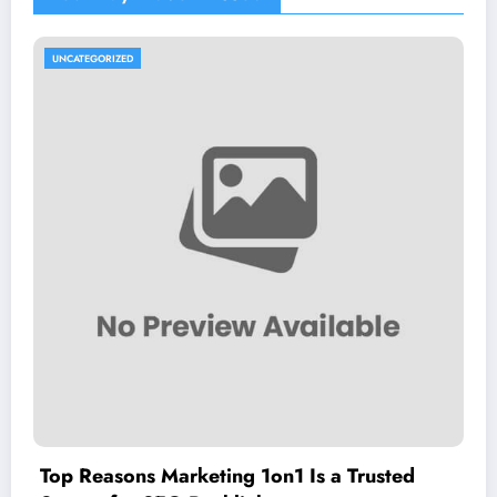
UNCATEGORIZED
Top Reasons Marketing 1on1 Is a Trusted