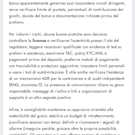
bonus
apparentemente generoso può nascondere vincoli stringenti;
serve verificare limite di puntata, percentuali di contribuzione dei
giochi, durata del bonus e documentazione richiesta prima del
prelievo.
Per ridurre i rischi, alcune buone pratiche sono decisive:
controllare la
licenza
e verificarne l’autenticità presso il sito del
regolatore; leggere recensioni qualificate con evidenza di test su
prelievi e assistenza; esaminare T&C, policy KYC/AML e
pagamenti prima del deposito; preferire metodi di pagamento
con tracciabilità e protezioni aggiuntive; impostare limiti personali
e usare i tool di autolimitazione. È utile anche verificare l’esistenza
di un meccanismo ADR per le controversie e di audit indipendenti
(RNG, sicurezza IT). La presenza di comunicazioni chiare su
gioco
responsabile
, messaggi di rischio e link a organizzazioni di
supporto è un altro segnale positivo.
Infine, è consigliabile mantenere un approccio orientato alla
sostenibilità del gioco: stabilire un budget di intrattenimento,
pianificare sessioni con tempi definiti e riconoscere i segnali di
allarme (inseguire perdite, giocare oltre le proprie possibilità,
irritabilità). Gli operatori più seri offrono opzioni di cooldown e