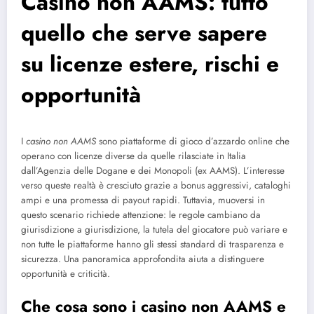
Casino non AAMS: tutto
quello che serve sapere
su licenze estere, rischi e
opportunità
I
casino non AAMS
sono piattaforme di gioco d’azzardo online che
operano con licenze diverse da quelle rilasciate in Italia
dall’Agenzia delle Dogane e dei Monopoli (ex AAMS). L’interesse
verso queste realtà è cresciuto grazie a bonus aggressivi, cataloghi
ampi e una promessa di payout rapidi. Tuttavia, muoversi in
questo scenario richiede attenzione: le regole cambiano da
giurisdizione a giurisdizione, la tutela del giocatore può variare e
non tutte le piattaforme hanno gli stessi standard di trasparenza e
sicurezza. Una panoramica approfondita aiuta a distinguere
opportunità e criticità.
Che cosa sono i casino non AAMS e