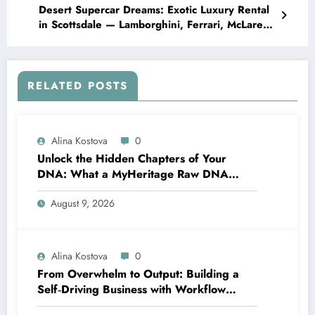
Desert Supercar Dreams: Exotic Luxury Rental
in Scottsdale — Lamborghini, Ferrari, McLaren,
BMW, Mercedes, Corvette
RELATED POSTS
Alina Kostova
0
Unlock the Hidden Chapters of Your
DNA: What a MyHeritage Raw DNA
Analysis Can Tell You About Your Health
August 9, 2026
and Traits
Alina Kostova
0
From Overwhelm to Output: Building a
Self‑Driving Business with Workflow
Automation