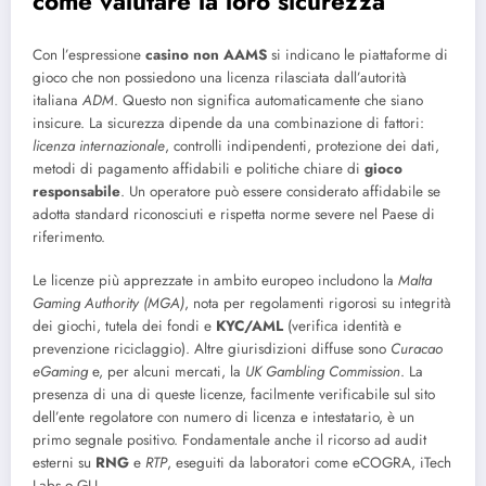
come valutare la loro sicurezza
Con l’espressione
casino non AAMS
si indicano le piattaforme di
gioco che non possiedono una licenza rilasciata dall’autorità
italiana
ADM
. Questo non significa automaticamente che siano
insicure. La sicurezza dipende da una combinazione di fattori:
licenza internazionale
, controlli indipendenti, protezione dei dati,
metodi di pagamento affidabili e politiche chiare di
gioco
responsabile
. Un operatore può essere considerato affidabile se
adotta standard riconosciuti e rispetta norme severe nel Paese di
riferimento.
Le licenze più apprezzate in ambito europeo includono la
Malta
Gaming Authority (MGA)
, nota per regolamenti rigorosi su integrità
dei giochi, tutela dei fondi e
KYC/AML
(verifica identità e
prevenzione riciclaggio). Altre giurisdizioni diffuse sono
Curacao
eGaming
e, per alcuni mercati, la
UK Gambling Commission
. La
presenza di una di queste licenze, facilmente verificabile sul sito
dell’ente regolatore con numero di licenza e intestatario, è un
primo segnale positivo. Fondamentale anche il ricorso ad audit
esterni su
RNG
e
RTP
, eseguiti da laboratori come eCOGRA, iTech
Labs o GLI.