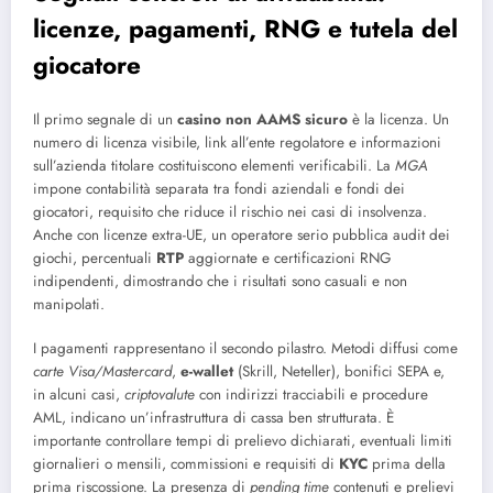
licenze, pagamenti, RNG e tutela del
giocatore
Il primo segnale di un
casino non AAMS sicuro
è la licenza. Un
numero di licenza visibile, link all’ente regolatore e informazioni
sull’azienda titolare costituiscono elementi verificabili. La
MGA
impone contabilità separata tra fondi aziendali e fondi dei
giocatori, requisito che riduce il rischio nei casi di insolvenza.
Anche con licenze extra-UE, un operatore serio pubblica audit dei
giochi, percentuali
RTP
aggiornate e certificazioni RNG
indipendenti, dimostrando che i risultati sono casuali e non
manipolati.
I pagamenti rappresentano il secondo pilastro. Metodi diffusi come
carte Visa/Mastercard
,
e-wallet
(Skrill, Neteller), bonifici SEPA e,
in alcuni casi,
criptovalute
con indirizzi tracciabili e procedure
AML, indicano un’infrastruttura di cassa ben strutturata. È
importante controllare tempi di prelievo dichiarati, eventuali limiti
giornalieri o mensili, commissioni e requisiti di
KYC
prima della
prima riscossione. La presenza di
pending time
contenuti e prelievi