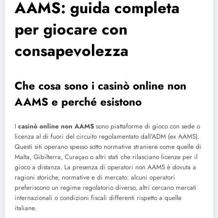
AAMS: guida completa
per giocare con
consapevolezza
Che cosa sono i casinò online non
AAMS e perché esistono
I
casinò online non AAMS
sono piattaforme di gioco con sede o
licenza al di fuori del circuito regolamentato dall'ADM (ex AAMS).
Questi siti operano spesso sotto normative straniere come quelle di
Malta, Gibilterra, Curaçao o altri stati che rilasciano licenze per il
gioco a distanza. La presenza di operatori non AAMS è dovuta a
ragioni storiche, normative e di mercato: alcuni operatori
preferiscono un regime regolatorio diverso, altri cercano mercati
internazionali o condizioni fiscali differenti rispetto a quelle
italiane.