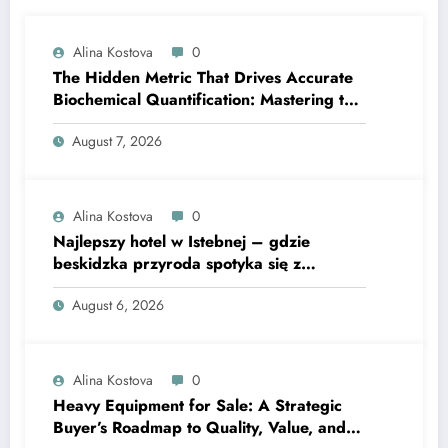
Alina Kostova
0
The Hidden Metric That Drives Accurate
Biochemical Quantification: Mastering the
Extinction Coefficient
August 7, 2026
Alina Kostova
0
Najlepszy hotel w Istebnej – gdzie
beskidzka przyroda spotyka się z
lawendową magią
August 6, 2026
Alina Kostova
0
Heavy Equipment for Sale: A Strategic
Buyer’s Roadmap to Quality, Value, and