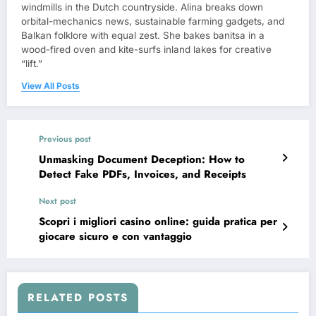
windmills in the Dutch countryside. Alina breaks down
orbital-mechanics news, sustainable farming gadgets, and
Balkan folklore with equal zest. She bakes banitsa in a
wood-fired oven and kite-surfs inland lakes for creative
“lift.”
View All Posts
Previous post
Unmasking Document Deception: How to
Detect Fake PDFs, Invoices, and Receipts
Next post
Scopri i migliori casino online: guida pratica per
giocare sicuro e con vantaggio
RELATED POSTS