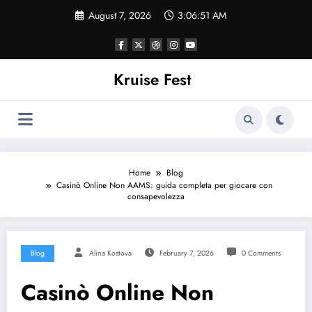
Skip
August 7, 2026
3:06:52 AM
to
content
Kruise Fest
Home
Blog
Casinò Online Non AAMS: guida completa per giocare con
consapevolezza
Blog
Alina Kostova
February 7, 2026
0 Comments
Casinò Online Non