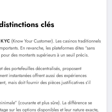
istinctions clés
e
KYC
(Know Your Customer). Les casinos traditionnels
importants. En revanche, les plateformes dites “sans
e pour des montants supérieurs à un seuil précis.
t des portefeuilles décentralisés, proposent
ent instantanées offrent aussi des expériences
nt, mais doit fournir des pièces justificatives s’il
 minimale” (courante et plus sûre). La différence se
tage sur les options disponibles et leur nature exacte,