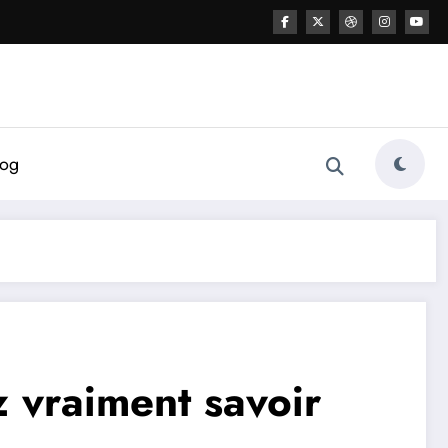
log
z vraiment savoir