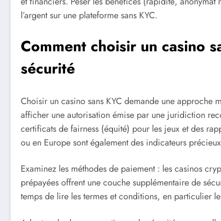
et financiers. Peser les bénéfices (rapidité, anonymat 
l’argent sur une plateforme sans KYC.
Comment choisir un casino sa
sécurité
Choisir un casino sans KYC demande une approche m
afficher une autorisation émise par une juridiction r
certificats de fairness (équité) pour les jeux et des 
ou en Europe sont également des indicateurs précieux
Examinez les méthodes de paiement : les casinos crypto 
prépayées offrent une couche supplémentaire de sécuri
temps de lire les termes et conditions, en particulier le