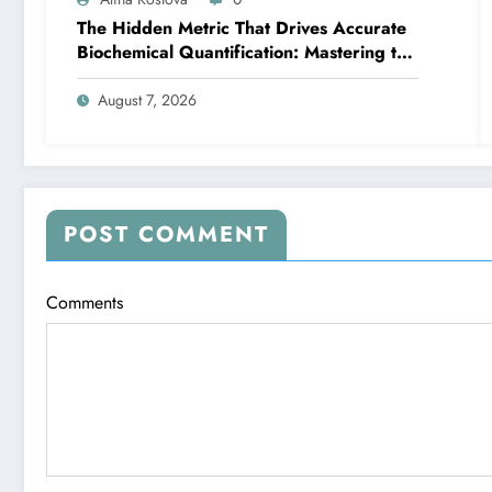
The Hidden Metric That Drives Accurate
Biochemical Quantification: Mastering the
Extinction Coefficient
August 7, 2026
POST COMMENT
Comments