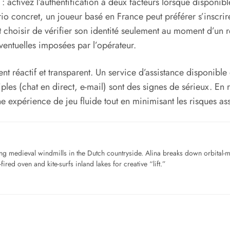
activez l’authentification à deux facteurs lorsque disponible
rio concret, un joueur basé en France peut préférer s’inscrir
 choisir de vérifier son identité seulement au moment d’un re
éventuelles imposées par l’opérateur.
ient réactif et transparent. Un service d’assistance disponibl
 (chat en direct, e-mail) sont des signes de sérieux. En re
une expérience de jeu fluide tout en minimisant les risques as
ng medieval windmills in the Dutch countryside. Alina breaks down orbital-
ired oven and kite-surfs inland lakes for creative “lift.”