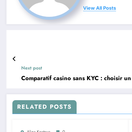
View All Posts
Next post
Comparatif casino sans KYC : choisir un s
RELATED POSTS
Alina Kostova
0