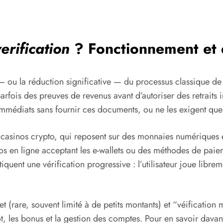
erification
? Fonctionnement et d
 — ou la réduction significative — du processus classique d
parfois des preuves de revenus avant d’autoriser des retraits 
u immédiats sans fournir ces documents, ou ne les exigent qu
s casinos crypto, qui reposent sur des monnaies numériques e
s en ligne acceptant les e-wallets ou des méthodes de paiem
iquent une vérification progressive : l’utilisateur joue libreme
et (rare, souvent limité à de petits montants) et “véification
pôt, les bonus et la gestion des comptes. Pour en savoir davan