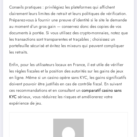
Conseils pratiques : privilégiez les plateformes qui affichent
clairement leurs limites de retrait et leurs politiques de vérification.
Préparez-vous à fournir une preuve d’identité si le site le demande
au moment d’un gros gain — conservez donc des copies de vos
documents à portée. Si vous utilisez des crypto-monnaies, notez que
les transactions sont transparentes et traçables ; choisissez un
portefeuille sécurisé et évitez les mixeurs qui peuvent compliquer
les retraits.
Enfin, pour les utilisateurs locaux en France, il est utile de vérifier
les règles fiscales et la position des autorités sur les gains de jeux
en ligne. Même si un casino opère sans KYC, les gains significatifs
doivent pouvoir être justifiés en cas de contrôle fiscal. En suivant
ces recommandations et en consultant un
comparatif casino sans
KYC
sérieux, vous réduirez les risques et améliorerez votre
expérience de jeu.