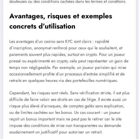
douteuses ou des conditions cachées dans les
termes et conditions
.
Avantages, risques et exemples
concrets d’utilisation
Les avantages d’un casino sans KYC sont clairs : rapidité
d’inscription, anonymat renforcé pour ceux qui le souhaitent, et
paiements souvent plus rapides, surtout en crypto. Pour un joueur
pressé ou expérimenté en crypto, cela peut représenter un gain de
temps non négligeable. Par exemple, un joueur parisien qui mise
occasionnellement profite d’un processus d’entrée simplifié et de
retraits en quelques heures via des portefeuilles numériques.
Cependant, les risques sont réels. Sans vérification stricte, il est plus
difficile de faire valoir ses droits en cas de litige. Il existe aussi un
risque plus élevé d’arnaques, de comptes gelés sans explication,
ou de limites cachées sur les bonus. Un cas courant : un joueur
reçoit un bonus important mais ne peut pas le retirer car le site
impose des conditions de mise non transparentes ou demande
soudainement un justificatif pour autoriser un retrait.