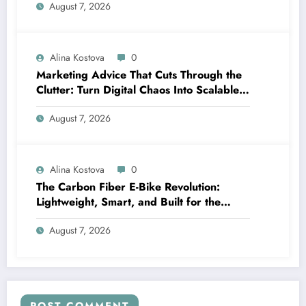
August 7, 2026
Alina Kostova
0
Marketing Advice That Cuts Through the
Clutter: Turn Digital Chaos Into Scalable
Campaigns
August 7, 2026
Alina Kostova
0
The Carbon Fiber E-Bike Revolution:
Lightweight, Smart, and Built for the
Future
August 7, 2026