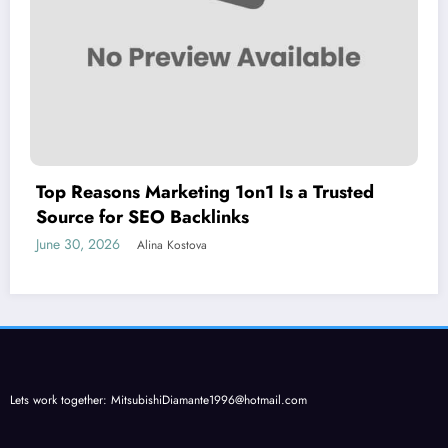
Top Reasons Marketing 1on1 Is a Trusted
Source for SEO Backlinks
June 30, 2026
Alina Kostova
Lets work together:
MitsubishiDiamante1996@hotmail.com