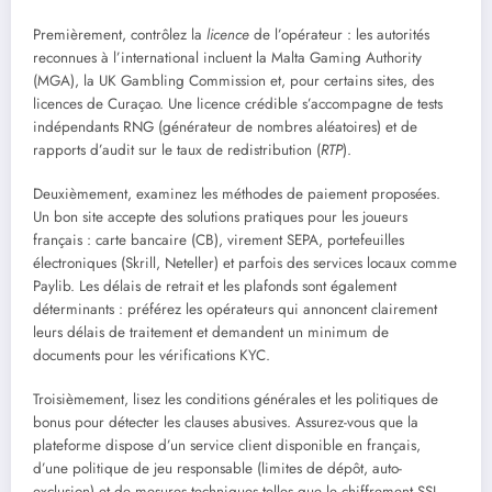
Premièrement, contrôlez la
licence
de l’opérateur : les autorités
reconnues à l’international incluent la Malta Gaming Authority
(MGA), la UK Gambling Commission et, pour certains sites, des
licences de Curaçao. Une licence crédible s’accompagne de tests
indépendants RNG (générateur de nombres aléatoires) et de
rapports d’audit sur le taux de redistribution (
RTP
).
Deuxièmement, examinez les méthodes de paiement proposées.
Un bon site accepte des solutions pratiques pour les joueurs
français : carte bancaire (CB), virement SEPA, portefeuilles
électroniques (Skrill, Neteller) et parfois des services locaux comme
Paylib. Les délais de retrait et les plafonds sont également
déterminants : préférez les opérateurs qui annoncent clairement
leurs délais de traitement et demandent un minimum de
documents pour les vérifications KYC.
Troisièmement, lisez les conditions générales et les politiques de
bonus pour détecter les clauses abusives. Assurez-vous que la
plateforme dispose d’un service client disponible en français,
d’une politique de jeu responsable (limites de dépôt, auto-
exclusion) et de mesures techniques telles que le chiffrement SSL.