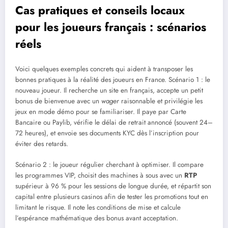
Cas pratiques et conseils locaux
pour les joueurs français : scénarios
réels
Voici quelques exemples concrets qui aident à transposer les
bonnes pratiques à la réalité des joueurs en France. Scénario 1 : le
nouveau joueur. Il recherche un site en français, accepte un petit
bonus de bienvenue avec un
wager
raisonnable et privilégie les
jeux en mode démo pour se familiariser. Il paye par Carte
Bancaire ou Paylib, vérifie le délai de retrait annoncé (souvent 24–
72 heures), et envoie ses documents KYC dès l’inscription pour
éviter des retards.
Scénario 2 : le joueur régulier cherchant à optimiser. Il compare
les programmes VIP, choisit des machines à sous avec un
RTP
supérieur à 96 % pour les sessions de longue durée, et répartit son
capital entre plusieurs casinos afin de tester les promotions tout en
limitant le risque. Il note les conditions de mise et calcule
l’espérance mathématique des bonus avant acceptation.