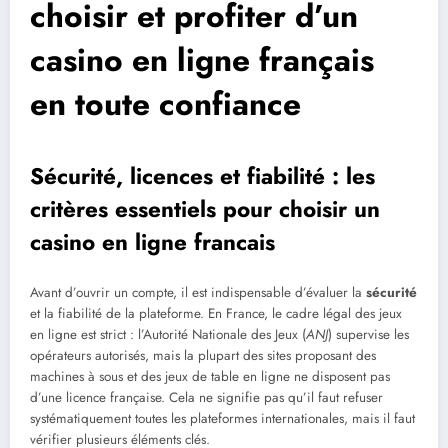
choisir et profiter d’un
casino en ligne français
en toute confiance
Sécurité, licences et fiabilité : les
critères essentiels pour choisir un
casino en ligne francais
Avant d’ouvrir un compte, il est indispensable d’évaluer la
sécurité
et la fiabilité de la plateforme. En France, le cadre légal des jeux
en ligne est strict : l’Autorité Nationale des Jeux (
ANJ
) supervise les
opérateurs autorisés, mais la plupart des sites proposant des
machines à sous et des jeux de table en ligne ne disposent pas
d’une licence française. Cela ne signifie pas qu’il faut refuser
systématiquement toutes les plateformes internationales, mais il faut
vérifier plusieurs éléments clés.