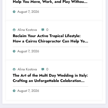
Help You Move, Work, and Play Without
Pain
August 7, 2026
Alina Kostova
0
Reclaim Your Active Tropical Lifestyle:
How a Cairns Chiropractor Can Help You
Move Pain-Free
August 7, 2026
Alina Kostova
0
The Art of the Multi Day Wedding in Italy:
Crafting an Unforgettable Celebration
Over Several Days
August 7, 2026