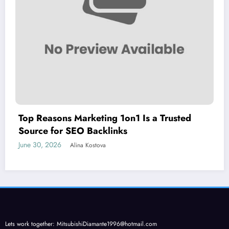
Top Reasons Marketing 1on1 Is a Trusted
Source for SEO Backlinks
June 30, 2026
Alina Kostova
Lets work together:
MitsubishiDiamante1996@hotmail.com