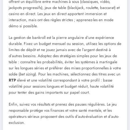
offrent un équilibre entre machines à sous (classiques, vidéo,
jackpots progressifs), jeux de table (blackjack, roulette, baccarat) et
casino en direct. Les jeux en direct apportent immersion et
interaction, mais ont des règles strictes ; apprenez-les en mode
démo si possible.
La gestion de bankroll est la pierre angulaire d’une expérience
durable. Fixez un budget mensuel ou session, utilisez les options de
limites de dépôt et ne jouez jamais avec de l’argent destiné à
d’autres besoins. Adoptez des stratégies simples pour les jeux de
table : connaître les probabilités, éviter les systèmes à martingale
sur les longues séries et préférer des mises proportionnelles à votre
solde (
bet sizing
). Pour les machines, sélectionnez des titres avec un
RTP
élevé et une volatilité correspondant à votre profil : basse
volatilité pour sessions longues et budget réduit, haute volatilité
pour tenter des gains importants sur papel court.
Enfin, suivez vos résultats et prenez des pauses régulières. Le jeu
responsable protège vos finances et votre santé mentale, et les
opérateurs sérieux proposent des outils d’auto-évaluation et d’auto-
exclusion.