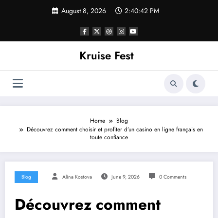
Skip
August 8, 2026
2:40:42 PM
to
content
Kruise Fest
Home
Blog
Découvrez comment choisir et profiter d’un casino en ligne français en
toute confiance
Blog
Alina Kostova
June 9, 2026
0 Comments
Découvrez comment