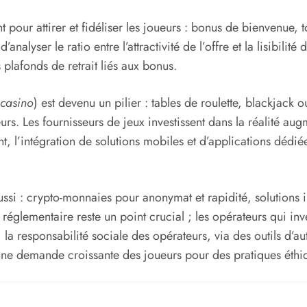
nt pour attirer et fidéliser les joueurs : bonus de bienvenue,
analyser le ratio entre l’attractivité de l’offre et la lisibili
 plafonds de retrait liés aux bonus.
 casino
) est devenu un pilier : tables de roulette, blackjack
rs. Les fournisseurs de jeux investissent dans la réalité aug
t, l’intégration de solutions mobiles et d’applications déd
si : crypto-monnaies pour anonymat et rapidité, solutions in
lementaire reste un point crucial ; les opérateurs qui inves
 la responsabilité sociale des opérateurs, via des outils d’a
une demande croissante des joueurs pour des pratiques éthi