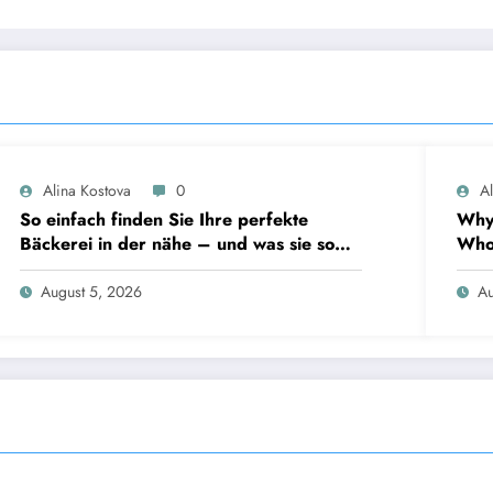
Alina Kostova
0
A
So einfach finden Sie Ihre perfekte
Why
Bäckerei in der nähe – und was sie so
Who 
unverzichtbar macht
August 5, 2026
Au