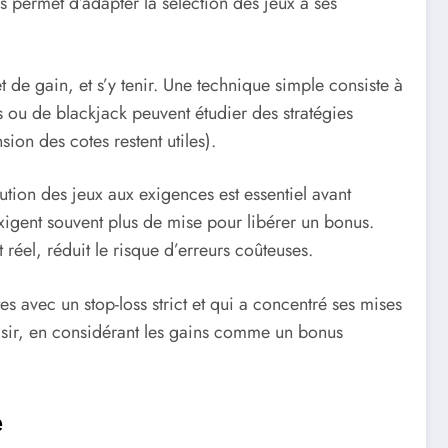
 permet d’adapter la sélection des jeux à ses
et de gain, et s’y tenir. Une technique simple consiste à
is ou de blackjack peuvent étudier des stratégies
on des cotes restent utiles).
ution des jeux aux exigences est essentiel avant
exigent souvent plus de mise pour libérer un bonus.
réel, réduit le risque d’erreurs coûteuses.
s avec un stop-loss strict et qui a concentré ses mises
laisir, en considérant les gains comme un bonus
e