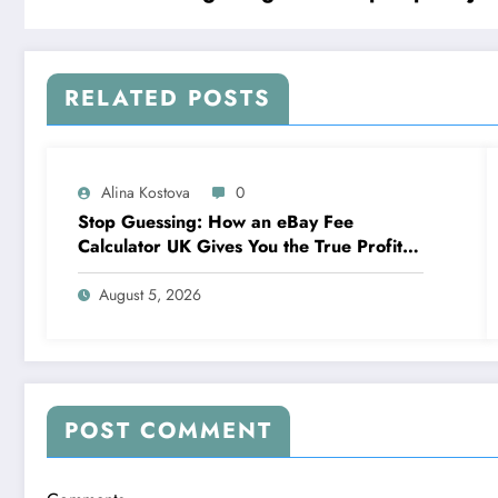
RELATED POSTS
Alina Kostova
0
Stop Guessing: How an eBay Fee
Calculator UK Gives You the True Profit
Picture
August 5, 2026
POST COMMENT