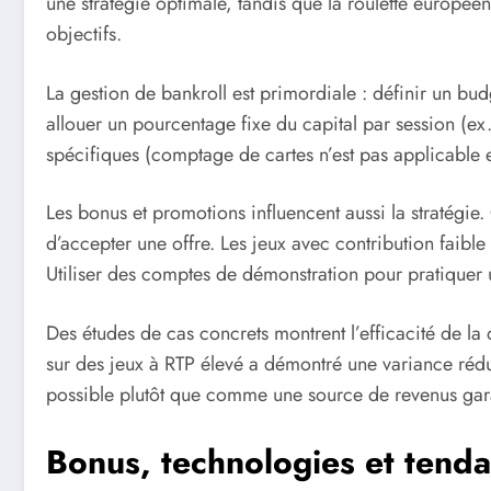
une stratégie optimale, tandis que la roulette europée
objectifs.
La gestion de bankroll est primordiale : définir un budg
allouer un pourcentage fixe du capital par session (ex.
spécifiques (comptage de cartes n’est pas applicable e
Les bonus et promotions influencent aussi la stratégie
d’accepter une offre. Les jeux avec contribution faibl
Utiliser des comptes de démonstration pour pratiquer u
Des études de cas concrets montrent l’efficacité de la 
sur des jeux à RTP élevé a démontré une variance rédui
possible plutôt que comme une source de revenus gara
Bonus, technologies et tendan