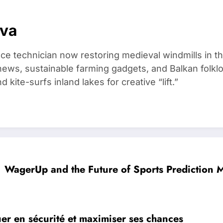
ova
ce technician now restoring medieval windmills in t
ews, sustainable farming gadgets, and Balkan folklo
kite-surfs inland lakes for creative “lift.”
WagerUp and the Future of Sports Prediction M
uer en sécurité et maximiser ses chances