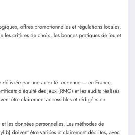
giques, offres promotionnelles et régulations locales,
 les critères de choix, les bonnes pratiques de jeu et
ce délivrée par une autorité reconnue — en France,
rtificats d’équité des jeux (RNG) et les audits réalisés
ent être clairement accessibles et rédigées en
s et les données personnelles. Les méthodes de
ylib) doivent être variées et clairement décrites, avec