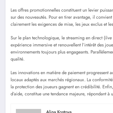
Les offres promotionnelles constituent un levier puissa
sur des nouveautés. Pour en tirer avantage, il convient d’
clairement les exigences de mise, les jeux exclus et les
Sur le plan technologique, le streaming en direct (
live
expérience immersive et renouvellent l’intérêt des joueu
environnements toujours plus engageants. Parallèlemen
qualité.
Les innovations en matière de paiement progressent aus
locaux adaptés aux marchés régionaux. La conformité rég
la protection des joueurs gagnent en crédibilité. Enfin,
d’aide, constitue une tendance majeure, répondant à 
Alina Kostova