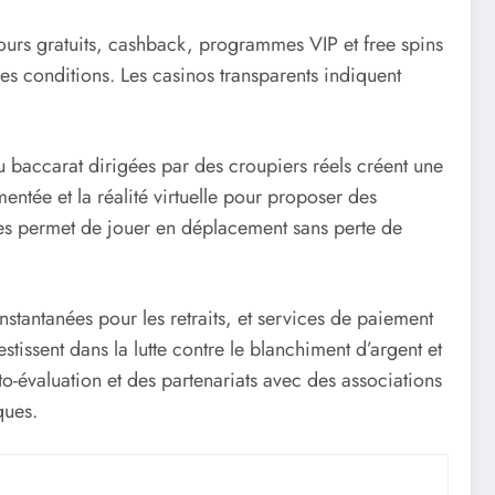
 tours gratuits, cashback, programmes VIP et free spins
té des conditions. Les casinos transparents indiquent
 ou baccarat dirigées par des croupiers réels créent une
mentée et la réalité virtuelle pour proposer des
iées permet de jouer en déplacement sans perte de
stantanées pour les retraits, et services de paiement
tissent dans la lutte contre le blanchiment d’argent et
uto-évaluation et des partenariats avec des associations
ques.