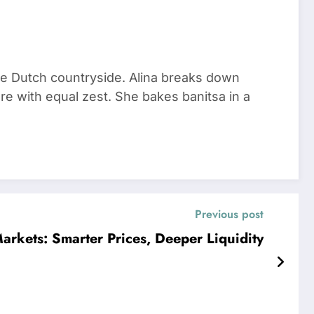
he Dutch countryside. Alina breaks down
re with equal zest. She bakes banitsa in a
Previous post
arkets: Smarter Prices, Deeper Liquidity