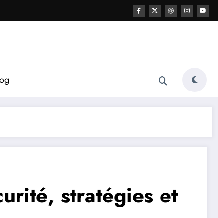
log
rité, stratégies et