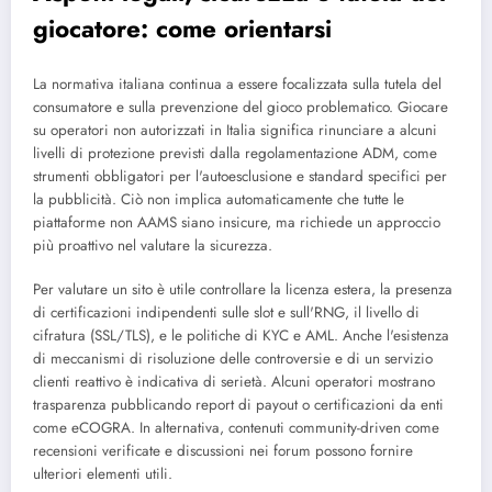
giocatore: come orientarsi
La normativa italiana continua a essere focalizzata sulla tutela del
consumatore e sulla prevenzione del gioco problematico. Giocare
su operatori non autorizzati in Italia significa rinunciare a alcuni
livelli di protezione previsti dalla regolamentazione ADM, come
strumenti obbligatori per l'autoesclusione e standard specifici per
la pubblicità. Ciò non implica automaticamente che tutte le
piattaforme non AAMS siano insicure, ma richiede un approccio
più proattivo nel valutare la sicurezza.
Per valutare un sito è utile controllare la licenza estera, la presenza
di certificazioni indipendenti sulle slot e sull'RNG, il livello di
cifratura (SSL/TLS), e le politiche di KYC e AML. Anche l'esistenza
di meccanismi di risoluzione delle controversie e di un servizio
clienti reattivo è indicativa di serietà. Alcuni operatori mostrano
trasparenza pubblicando report di payout o certificazioni da enti
come eCOGRA. In alternativa, contenuti community-driven come
recensioni verificate e discussioni nei forum possono fornire
ulteriori elementi utili.