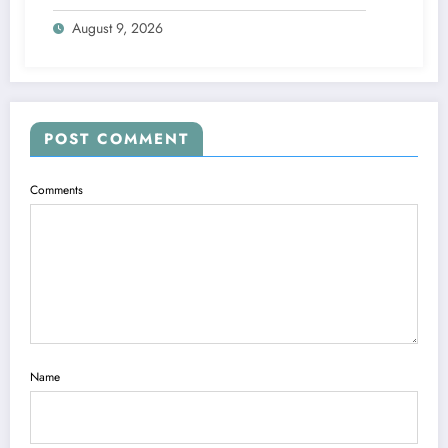
Growth Engine
August 9, 2026
POST COMMENT
Comments
Name