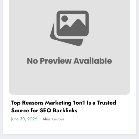
Top Reasons Marketing 1on1 Is a Trusted
Source for SEO Backlinks
June 30, 2026
Alina Kostova