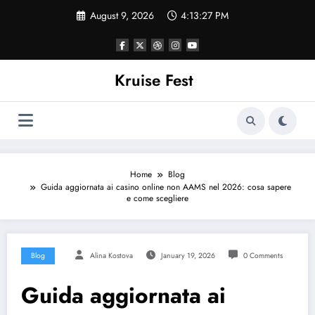
Skip
August 9, 2026
4:13:28 PM
to
content
Kruise Fest
Home
Blog
Guida aggiornata ai casino online non AAMS nel 2026: cosa sapere
e come scegliere
Blog
Alina Kostova
January 19, 2026
0 Comments
Guida aggiornata ai