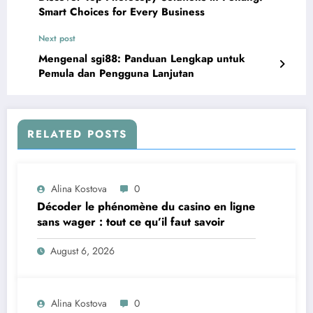
Smart Choices for Every Business
Next post
Mengenal sgi88: Panduan Lengkap untuk
Pemula dan Pengguna Lanjutan
RELATED POSTS
Alina Kostova
0
Décoder le phénomène du casino en ligne
sans wager : tout ce qu’il faut savoir
August 6, 2026
Alina Kostova
0