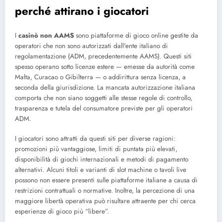
perché attirano i giocatori
I
casinò non AAMS
sono piattaforme di gioco online gestite da
operatori che non sono autorizzati dall'ente italiano di
regolamentazione (ADM, precedentemente AAMS). Questi siti
spesso operano sotto licenze estere — emesse da autorità come
Malta, Curacao o Gibilterra — o addirittura senza licenza, a
seconda della giurisdizione. La mancata autorizzazione italiana
comporta che non siano soggetti alle stesse regole di controllo,
trasparenza e tutela del consumatore previste per gli operatori
ADM.
I giocatori sono attratti da questi siti per diverse ragioni:
promozioni più vantaggiose, limiti di puntata più elevati,
disponibilità di giochi internazionali e metodi di pagamento
alternativi. Alcuni titoli e varianti di slot machine o tavoli live
possono non essere presenti sulle piattaforme italiane a causa di
restrizioni contrattuali o normative. Inoltre, la percezione di una
maggiore libertà operativa può risultare attraente per chi cerca
esperienze di gioco più “libere”.