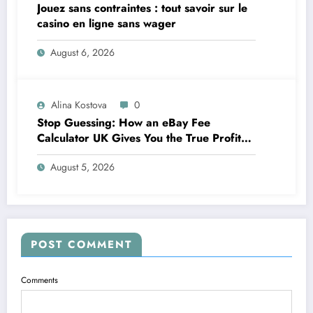
Jouez sans contraintes : tout savoir sur le
casino en ligne sans wager
August 6, 2026
Alina Kostova
0
Stop Guessing: How an eBay Fee
Calculator UK Gives You the True Profit
Picture
August 5, 2026
POST COMMENT
Comments