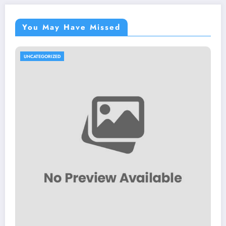
You May Have Missed
UNCATEGORIZED