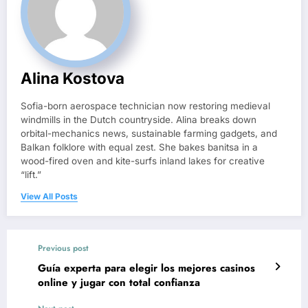
Alina Kostova
Sofia-born aerospace technician now restoring medieval
windmills in the Dutch countryside. Alina breaks down
orbital-mechanics news, sustainable farming gadgets, and
Balkan folklore with equal zest. She bakes banitsa in a
wood-fired oven and kite-surfs inland lakes for creative
“lift.”
View All Posts
Previous post
Guía experta para elegir los mejores casinos
online y jugar con total confianza