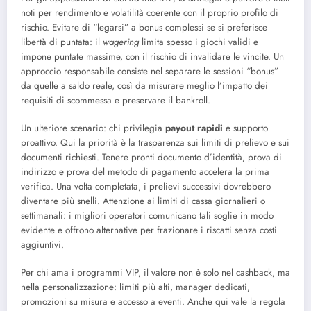
noti per rendimento e volatilità coerente con il proprio profilo di
rischio. Evitare di “legarsi” a bonus complessi se si preferisce
libertà di puntata: il
wagering
limita spesso i giochi validi e
impone puntate massime, con il rischio di invalidare le vincite. Un
approccio responsabile consiste nel separare le sessioni “bonus”
da quelle a saldo reale, così da misurare meglio l’impatto dei
requisiti di scommessa e preservare il bankroll.
Un ulteriore scenario: chi privilegia
payout rapidi
e supporto
proattivo. Qui la priorità è la trasparenza sui limiti di prelievo e sui
documenti richiesti. Tenere pronti documento d’identità, prova di
indirizzo e prova del metodo di pagamento accelera la prima
verifica. Una volta completata, i prelievi successivi dovrebbero
diventare più snelli. Attenzione ai limiti di cassa giornalieri o
settimanali: i migliori operatori comunicano tali soglie in modo
evidente e offrono alternative per frazionare i riscatti senza costi
aggiuntivi.
Per chi ama i programmi VIP, il valore non è solo nel cashback, ma
nella personalizzazione: limiti più alti, manager dedicati,
promozioni su misura e accesso a eventi. Anche qui vale la regola