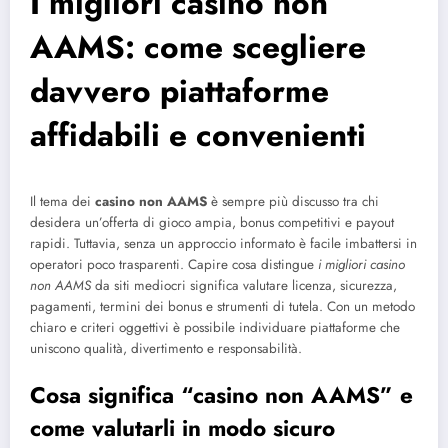
I migliori casino non
AAMS: come scegliere
davvero piattaforme
affidabili e convenienti
Il tema dei
casino non AAMS
è sempre più discusso tra chi
desidera un’offerta di gioco ampia, bonus competitivi e payout
rapidi. Tuttavia, senza un approccio informato è facile imbattersi in
operatori poco trasparenti. Capire cosa distingue
i migliori casino
non AAMS
da siti mediocri significa valutare licenza, sicurezza,
pagamenti, termini dei bonus e strumenti di tutela. Con un metodo
chiaro e criteri oggettivi è possibile individuare piattaforme che
uniscono qualità, divertimento e responsabilità.
Cosa significa “casino non AAMS” e
come valutarli in modo sicuro