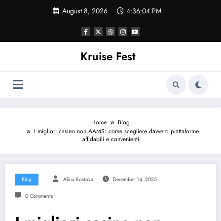
Skip
August 8, 2026
4:36:04 PM
to
content
Kruise Fest
Home
Blog
I migliori casino non AAMS: come scegliere davvero piattaforme
affidabili e convenienti
Blog
Alina Kostova
December 14, 2025
0 Comments