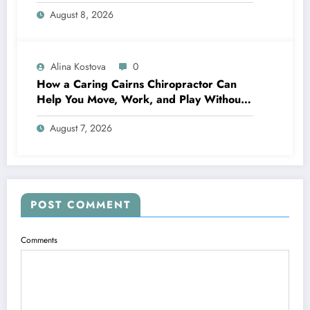
Door Latch Is the Small Part That Protects
August 8, 2026
Everything You Pack
Alina Kostova
0
How a Caring Cairns Chiropractor Can
Help You Move, Work, and Play Without
Pain
August 7, 2026
POST COMMENT
Comments