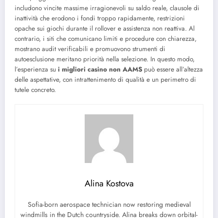
includono vincite massime irragionevoli su saldo reale, clausole di
inattività che erodono i fondi troppo rapidamente, restrizioni
opache sui giochi durante il rollover e assistenza non reattiva. Al
contrario, i siti che comunicano limiti e procedure con chiarezza,
mostrano audit verificabili e promuovono strumenti di
autoesclusione meritano priorità nella selezione. In questo modo,
l’esperienza su
i migliori casino non AAMS
può essere all’altezza
delle aspettative, con intrattenimento di qualità e un perimetro di
tutele concreto.
Alina Kostova
Sofia-born aerospace technician now restoring medieval
windmills in the Dutch countryside. Alina breaks down orbital-