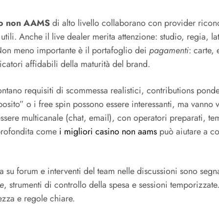
no non AAMS
di alto livello collaborano con provider riconos
ca utili. Anche il live dealer merita attenzione: studio, regia,
. Non meno importante è il portafoglio dei
pagamenti
: carte, 
atori affidabili della maturità del brand.
ontano requisiti di scommessa realistici, contributions ponder
osito” o i free spin possono essere interessanti, ma vanno va
ere multicanale (chat, email), con operatori preparati, tem
pprofondita come
i migliori casino non aams
può aiutare a con
za su forum e interventi del team nelle discussioni sono segn
e
, strumenti di controllo della spesa e sessioni temporizzat
zza e regole chiare.