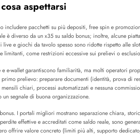
 cosa aspettarsi
 includere pacchetti su più depositi, free spin e promozion
ale è diverso da un x35 su saldo bonus; inoltre, alcune piatt
i live e giochi da tavolo spesso sono ridotte rispetto alle sl
limitanti, come restrizioni eccessive sui prelievi o esclusio
e e e-wallet garantiscono familiarità, ma molti operatori p
l primo prelievo: preparare documenti (identità, prova di r
i e mensili chiari, processi automatizzati e nessuna commis
ono un segnale di buona organizzazione.
 bonus. I portali migliori mostrano separazione chiara, stor
e perdite effettive e accreditati come saldo reale, sono genera
offrire valore concreto (limiti più alti, supporto dedicato, 