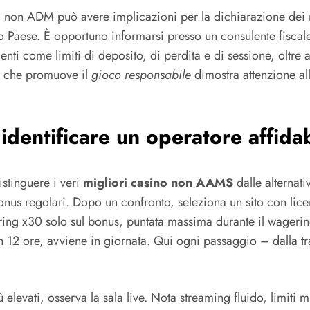
ti non ADM può avere implicazioni per la dichiarazione dei r
o Paese. È opportuno informarsi presso un consulente fisca
enti come limiti di deposito, di perdita e di sessione, oltre
re che promuove il
gioco responsabile
dimostra attenzione all
identificare un operatore affida
stinguere i veri
migliori casino non AAMS
dalle alternati
 bonus regolari. Dopo un confronto, seleziona un sito con li
ring x30 solo sul bonus, puntata massima durante il wagerin
in 12 ore, avviene in giornata. Qui ogni passaggio – dalla tr
iù elevati, osserva la sala live. Nota streaming fluido, limiti