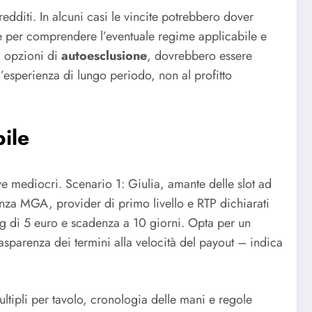
edditi. In alcuni casi le vincite potrebbero dover
le per comprendere l’eventuale regime applicabile e
 a opzioni di
autoesclusione
, dovrebbero essere
’esperienza di lungo periodo, non al profitto
bile
ve mediocri. Scenario 1: Giulia, amante delle slot ad
cenza MGA, provider di primo livello e RTP dichiarati
g di 5 euro e scadenza a 10 giorni. Opta per un
asparenza dei termini alla velocità del payout – indica
 multipli per tavolo, cronologia delle mani e regole