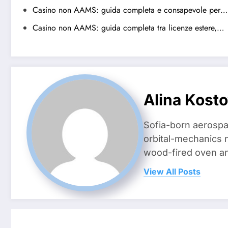
Casino non AAMS: guida completa e consapevole per…
Casino non AAMS: guida completa tra licenze estere,…
Alina Kost
Sofia-born aerospa
orbital-mechanics n
wood-fired oven and 
View All Posts