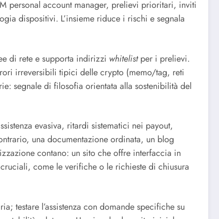
 personal account manager, prelievi prioritari, inviti
gia dispositivi. L’insieme riduce i rischi e segnala
ee di rete e supporta indirizzi
whitelist
per i prelievi.
ri irreversibili tipici delle crypto (memo/tag, reti
e: segnale di filosofia orientata alla sostenibilità del
sistenza evasiva, ritardi sistematici nei payout,
ontrario, una documentazione ordinata, un blog
lizzazione contano: un sito che offre interfaccia in
ruciali, come le verifiche o le richieste di chiusura
aria; testare l’assistenza con domande specifiche su