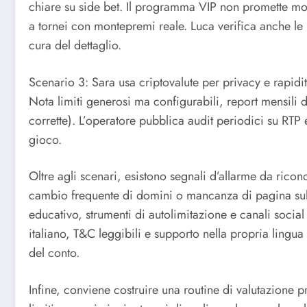
chiare su side bet. Il programma VIP non promette molt
a tornei con montepremi reale. Luca verifica anche le p
cura del dettaglio.
Scenario 3: Sara usa criptovalute per privacy e rapidit
Nota limiti generosi ma configurabili, report mensili d
corrette). L’operatore pubblica audit periodici su RTP
gioco.
Oltre agli scenari, esistono segnali d’allarme da ricon
cambio frequente di domini o mancanza di pagina su
educativo, strumenti di autolimitazione e canali social 
italiano, T&C leggibili e supporto nella propria lingu
del conto.
Infine, conviene costruire una routine di valutazione p