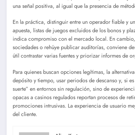
una señal positiva, al igual que la presencia de méto
En la práctica, distinguir entre un operador fiable y
apuesta, listas de juegos excluidos de los bonos y pla
indica compromiso con el mercado local. En cambio, c
sociedades o rehúye publicar auditorías, conviene de
útil contrastar varias fuentes y priorizar informes de
Para quienes buscan opciones legítimas, la alternati
depósito y tiempo, usar periodos de descanso y, si es
suerte” en entornos sin regulación, sino de experienc
opacas a casinos regulados reportan procesos de reti
promociones intrusivas. La experiencia de usuario me
del cliente.