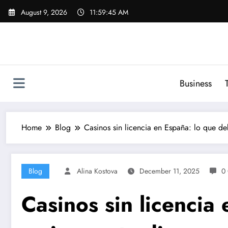
Skip
August 9, 2026
11:59:46 AM
to
content
Business
Home
Blog
Casinos sin licencia en España: lo que de
Blog
Alina Kostova
December 11, 2025
0
Casinos sin licencia