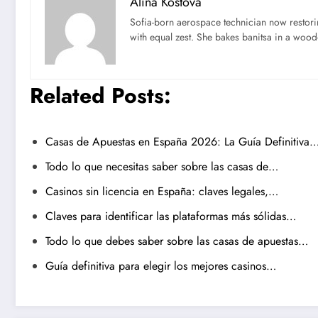
Alina Kostova
Sofia-born aerospace technician now restori
with equal zest. She bakes banitsa in a wood-f
Related Posts:
Casas de Apuestas en España 2026: La Guía Definitiva
Todo lo que necesitas saber sobre las casas de…
Casinos sin licencia en España: claves legales,…
Claves para identificar las plataformas más sólidas…
Todo lo que debes saber sobre las casas de apuestas…
Guía definitiva para elegir los mejores casinos…