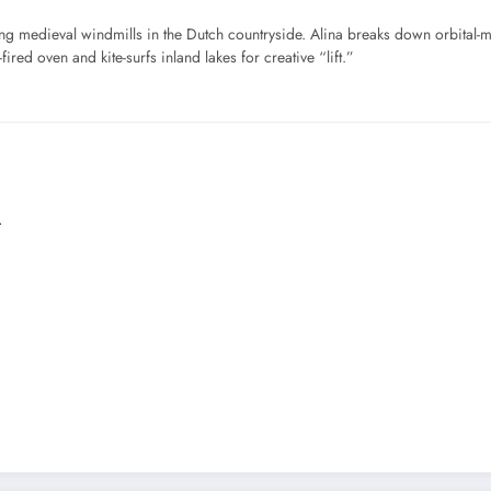
ng medieval windmills in the Dutch countryside. Alina breaks down orbital-
ired oven and kite-surfs inland lakes for creative “lift.”
…