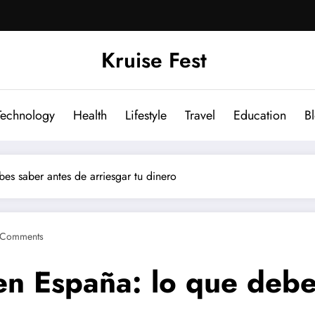
Kruise Fest
Technology
Health
Lifestyle
Travel
Education
B
bes saber antes de arriesgar tu dinero
 Comments
 en España: lo que deb