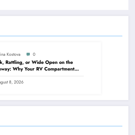
lina Kostova
0
k, Rattling, or Wide Open on the
hway: Why Your RV Compartment
 Latch Is the Small Part That Protects
ything You Pack
gust 8, 2026