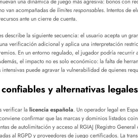
promuevan una dinámica de juego más agresiva: bonos con r
ue no van acompañadas de
límites responsables
. Intentos de e
recursos ante un cierre de cuenta.
es describe la siguiente secuencia: el usuario acepta un gr
una verificación adicional y aplica una interpretación restri
remios. En un entorno regulado, el jugador podría recurrir 
Además, el impacto no es solo económico: la falta de herra
intensivas puede agravar la vulnerabilidad de quienes requi
onfiables y alternativas legales
 verificar la
licencia española
. Un operador legal en Espa
conviene confirmar que las marcas y dominios listados coinc
ntas de autolimitación y acceso al RGIAJ (Registro General 
stadas al RGPD y proveedores de juego certificados. La tran