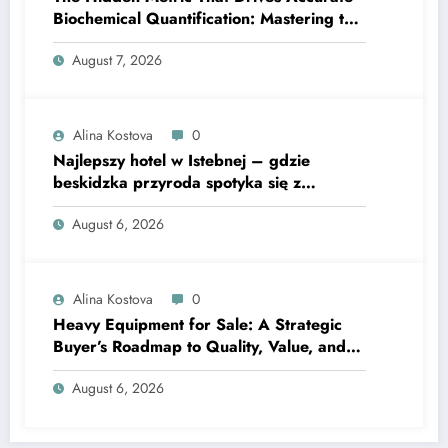
Biochemical Quantification: Mastering the
Extinction Coefficient
August 7, 2026
Alina Kostova
0
Najlepszy hotel w Istebnej – gdzie
beskidzka przyroda spotyka się z
lawendową magią
August 6, 2026
Alina Kostova
0
Heavy Equipment for Sale: A Strategic
Buyer’s Roadmap to Quality, Value, and
Financing
August 6, 2026