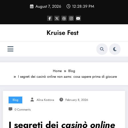
Skip
August 7, 2026
12:28:40 PM
to
content
Kruise Fest
Home
Blog
I segreti dei casinò online non aams: cosa sapere prima di giocare
Blog
Alina Kostova
February 8, 2026
0 Comments
I segreti dei
casinò online