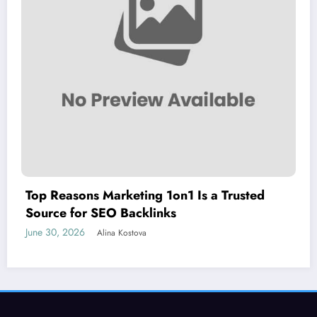
Top Reasons Marketing 1on1 Is a Trusted
Source for SEO Backlinks
June 30, 2026
Alina Kostova