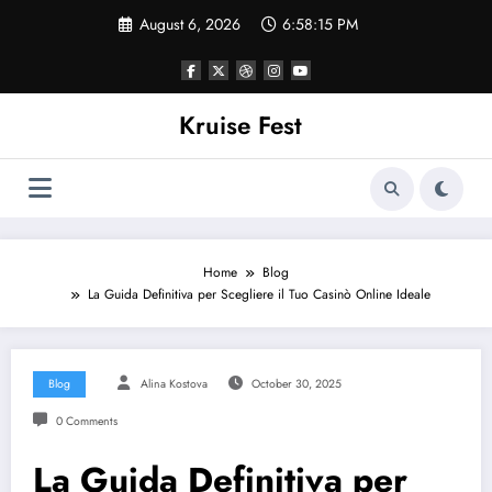
Skip
August 6, 2026
6:58:15 PM
to
content
Kruise Fest
Home
Blog
La Guida Definitiva per Scegliere il Tuo Casinò Online Ideale
Blog
Alina Kostova
October 30, 2025
0 Comments
La Guida Definitiva per