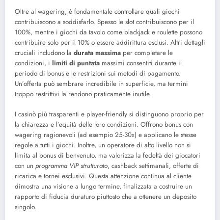
Oltre al wagering, è fondamentale controllare quali giochi
contribuiscono a soddisfarlo. Spesso le slot contribuiscono per il
100%, mentre i giochi da tavolo come blackjack e roulette possono
contribuire solo per il 10% o essere addirittura esclusi. Altri dettagli
cruciali includono la
durata massima
per completare le
condizioni, i
limiti di puntata
massimi consentiti durante il
periodo di bonus e le restrizioni sui metodi di pagamento.
Un’offerta può sembrare incredibile in superficie, ma termini
troppo restrittivi la rendono praticamente inutile.
I casinò più trasparenti e player-friendly si distinguono proprio per
la chiarezza e l’equità delle loro condizioni. Offrono bonus con
wagering ragionevoli (ad esempio 25-30x) e applicano le stesse
regole a tutti i giochi. Inoltre, un operatore di alto livello non si
limita al bonus di benvenuto, ma valorizza la fedeltà dei giocatori
con un
programma VIP strutturato
, cashback settimanali, offerte di
ricarica e tornei esclusivi. Questa attenzione continua al cliente
dimostra una visione a lungo termine, finalizzata a costruire un
rapporto di fiducia duraturo piuttosto che a ottenere un deposito
singolo.