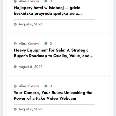
Alina Kostova
0
Najlepszy hotel w Istebnej – gdzie
beskidzka przyroda spotyka się z
lawendową magią
August 6, 2026
Alina Kostova
0
Heavy Equipment for Sale: A Strategic
Buyer’s Roadmap to Quality, Value, and
Financing
August 6, 2026
Alina Kostova
0
Your Camera, Your Rules: Unleashing the
Power of a Fake Video Webcam
August 6, 2026