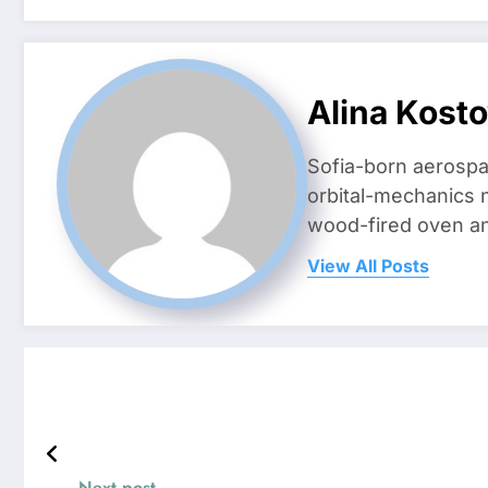
Alina Kost
Sofia-born aerospa
orbital-mechanics n
wood-fired oven and 
View All Posts
Next post