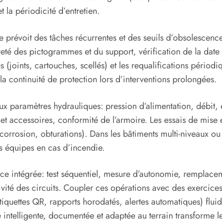
et la périodicité d’entretien.
 prévoit des tâches récurrentes et des seuils d’obsolescenc
eté des pictogrammes et du support, vérification de la date 
(joints, cartouches, scellés) et les requalifications périodiqu
la continuité de protection lors d’interventions prolongées.
ux paramètres hydrauliques: pression d’alimentation, débit, 
et accessoires, conformité de l’armoire. Les essais de mise 
 corrosion, obturations). Dans les bâtiments multi-niveaux ou
es équipes en cas d’incendie.
ce intégrée: test séquentiel, mesure d’autonomie, remplace
tivité des circuits. Coupler ces opérations avec des exercice
étiquettes QR, rapports horodatés, alertes automatiques) fluidif
intelligente, documentée et adaptée au terrain transforme le