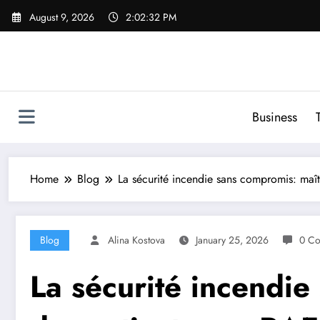
Skip
August 9, 2026
2:02:33 PM
to
content
Business
Home
Blog
La sécurité incendie sans compromis: maîtr
Blog
Alina Kostova
January 25, 2026
0 C
La sécurité incendie 