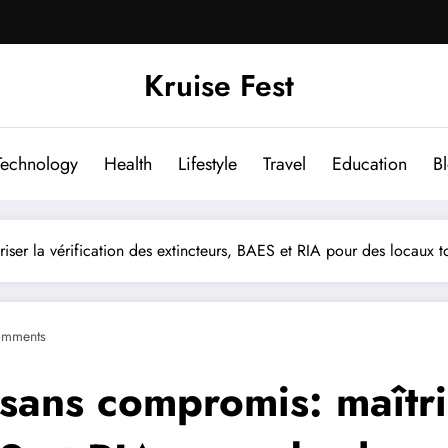
Kruise Fest
Technology
Health
Lifestyle
Travel
Education
B
iser la vérification des extincteurs, BAES et RIA pour des locaux t
omments
sans compromis: maîtris