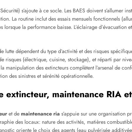
curité) s’ajoute à ce socle. Les BAES doivent s’allumer ins
tion. La routine inclut des essais mensuels fonctionnels (all
s lorsque la performance baisse. L’éclairage d’évacuation et 
e lutte dépendent du type d’activité et des risques spécifique
risques (électrique, cuisine, stockage), et réparti par nive
 à la manipulation des extincteurs complètent l’arsenal de c
on des sinistres et sérénité opérationnelle.
e extincteur, maintenance RIA et
eur
et de
maintenance ria
s’appuie sur une organisation pré
phie des locaux: nature des activités, matières combustible
agnostic oriente le choix des agents (eau pulvérisée additiv