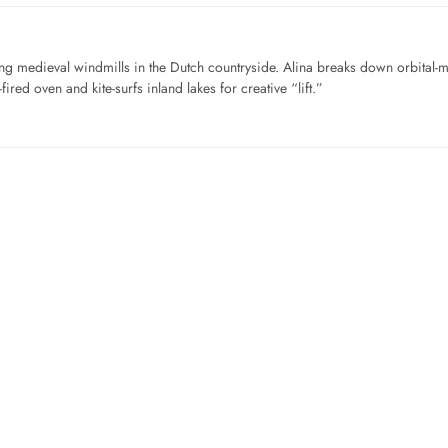
ng medieval windmills in the Dutch countryside. Alina breaks down orbital-
ired oven and kite-surfs inland lakes for creative “lift.”