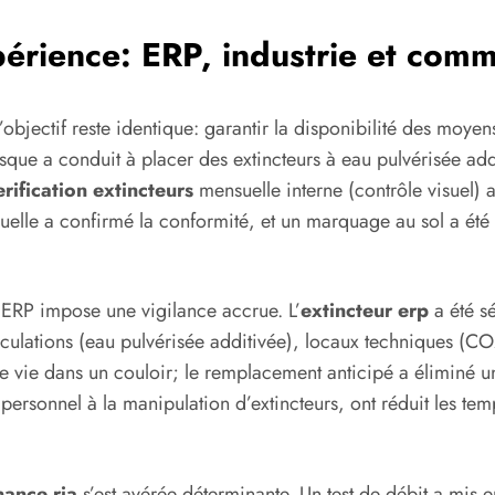
périence: ERP, industrie et com
’objectif reste identique: garantir la disponibilité des moyen
risque a conduit à placer des extincteurs à eau pulvérisée ad
erification extincteurs
mensuelle interne (contrôle visuel) a
 annuelle a confirmé la conformité, et un marquage au sol a 
n ERP impose une vigilance accrue. L’
extincteur erp
a été sé
rculations (eau pulvérisée additivée), locaux techniques (C
de vie dans un couloir; le remplacement anticipé a éliminé u
ersonnel à la manipulation d’extincteurs, ont réduit les temp
ance ria
s’est avérée déterminante. Un test de débit a mis