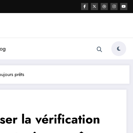
log
oujours prêts
er la vérification