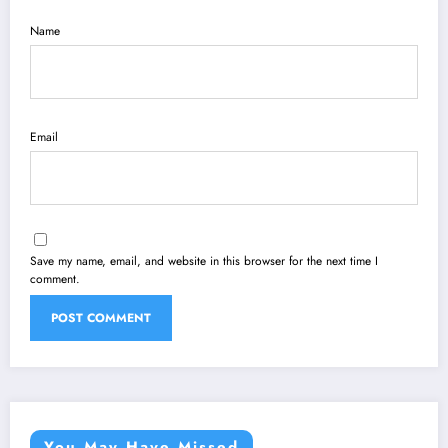
Name
Email
Save my name, email, and website in this browser for the next time I
comment.
You May Have Missed