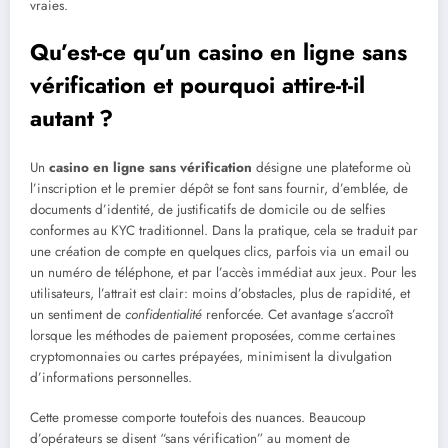
vraies.
Qu’est-ce qu’un casino en ligne sans
vérification et pourquoi attire-t-il
autant ?
Un
casino en ligne sans vérification
désigne une plateforme où
l’inscription et le premier dépôt se font sans fournir, d’emblée, de
documents d’identité, de justificatifs de domicile ou de selfies
conformes au KYC traditionnel. Dans la pratique, cela se traduit par
une création de compte en quelques clics, parfois via un email ou
un numéro de téléphone, et par l’accès immédiat aux jeux. Pour les
utilisateurs, l’attrait est clair: moins d’obstacles, plus de rapidité, et
un sentiment de
confidentialité
renforcée. Cet avantage s’accroît
lorsque les méthodes de paiement proposées, comme certaines
cryptomonnaies ou cartes prépayées, minimisent la divulgation
d’informations personnelles.
Cette promesse comporte toutefois des nuances. Beaucoup
d’opérateurs se disent “sans vérification” au moment de