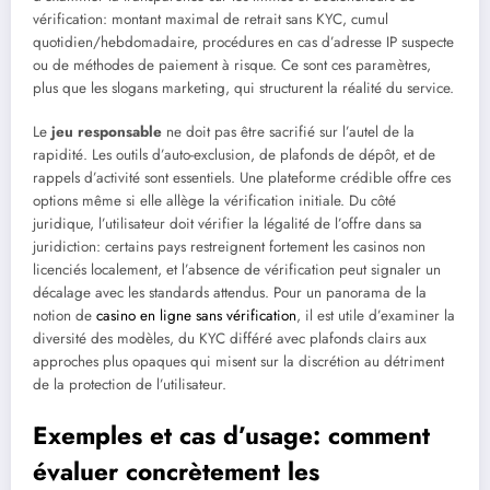
vérification: montant maximal de retrait sans KYC, cumul
quotidien/hebdomadaire, procédures en cas d’adresse IP suspecte
ou de méthodes de paiement à risque. Ce sont ces paramètres,
plus que les slogans marketing, qui structurent la réalité du service.
Le
jeu responsable
ne doit pas être sacrifié sur l’autel de la
rapidité. Les outils d’auto-exclusion, de plafonds de dépôt, et de
rappels d’activité sont essentiels. Une plateforme crédible offre ces
options même si elle allège la vérification initiale. Du côté
juridique, l’utilisateur doit vérifier la légalité de l’offre dans sa
juridiction: certains pays restreignent fortement les casinos non
licenciés localement, et l’absence de vérification peut signaler un
décalage avec les standards attendus. Pour un panorama de la
notion de
casino en ligne sans vérification
, il est utile d’examiner la
diversité des modèles, du KYC différé avec plafonds clairs aux
approches plus opaques qui misent sur la discrétion au détriment
de la protection de l’utilisateur.
Exemples et cas d’usage: comment
évaluer concrètement les