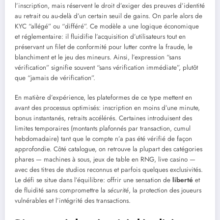
l’inscription, mais réservent le droit d’exiger des preuves d’identité
au retrait ou au-delà d’un certain seuil de gains. On parle alors de
KYC “allégé” ou “différé”. Ce modèle a une logique économique
et réglementaire: il fluidifie l’acquisition d’utilisateurs tout en
préservant un filet de conformité pour lutter contre la fraude, le
blanchiment et le jeu des mineurs. Ainsi, l’expression “sans
vérification” signifie souvent “sans vérification immédiate”, plutôt
que “jamais de vérification”.
En matière d’expérience, les plateformes de ce type mettent en
avant des processus optimisés: inscription en moins d’une minute,
bonus instantanés, retraits accélérés. Certaines introduisent des
limites temporaires (montants plafonnés par transaction, cumul
hebdomadaire) tant que le compte n’a pas été vérifié de façon
approfondie. Côté catalogue, on retrouve la plupart des catégories
phares — machines à sous, jeux de table en RNG, live casino —
avec des titres de studios reconnus et parfois quelques exclusivités.
Le défi se situe dans l’équilibre: offrir une sensation de
liberté
et
de fluidité sans compromettre la
sécurité
, la protection des joueurs
vulnérables et l’intégrité des transactions.