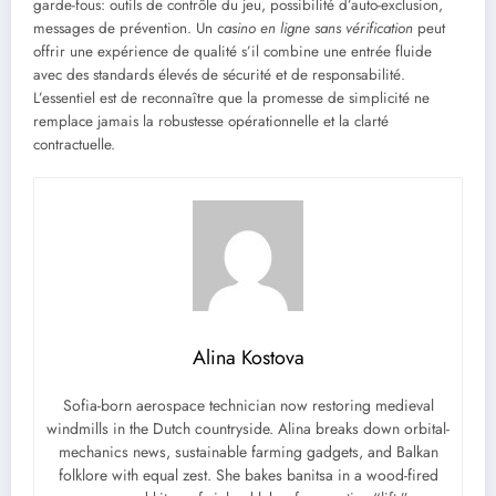
garde-fous: outils de contrôle du jeu, possibilité d’auto-exclusion,
messages de prévention. Un
casino en ligne sans vérification
peut
offrir une expérience de qualité s’il combine une entrée fluide
avec des standards élevés de sécurité et de responsabilité.
L’essentiel est de reconnaître que la promesse de simplicité ne
remplace jamais la robustesse opérationnelle et la clarté
contractuelle.
Alina Kostova
Sofia-born aerospace technician now restoring medieval
windmills in the Dutch countryside. Alina breaks down orbital-
mechanics news, sustainable farming gadgets, and Balkan
folklore with equal zest. She bakes banitsa in a wood-fired