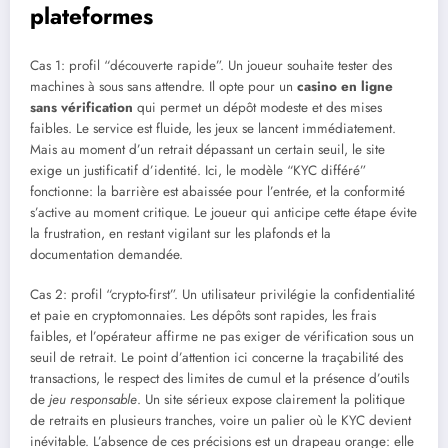
plateformes
Cas 1: profil “découverte rapide”. Un joueur souhaite tester des
machines à sous sans attendre. Il opte pour un
casino en ligne
sans vérification
qui permet un dépôt modeste et des mises
faibles. Le service est fluide, les jeux se lancent immédiatement.
Mais au moment d’un retrait dépassant un certain seuil, le site
exige un justificatif d’identité. Ici, le modèle “KYC différé”
fonctionne: la barrière est abaissée pour l’entrée, et la conformité
s’active au moment critique. Le joueur qui anticipe cette étape évite
la frustration, en restant vigilant sur les plafonds et la
documentation demandée.
Cas 2: profil “crypto-first”. Un utilisateur privilégie la confidentialité
et paie en cryptomonnaies. Les dépôts sont rapides, les frais
faibles, et l’opérateur affirme ne pas exiger de vérification sous un
seuil de retrait. Le point d’attention ici concerne la traçabilité des
transactions, le respect des limites de cumul et la présence d’outils
de
jeu responsable
. Un site sérieux expose clairement la politique
de retraits en plusieurs tranches, voire un palier où le KYC devient
inévitable. L’absence de ces précisions est un drapeau orange: elle