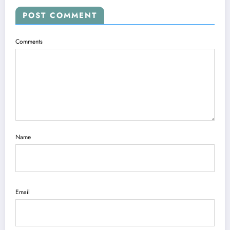
POST COMMENT
Comments
Name
Email