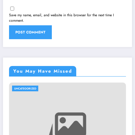
Save my name, email, and website in this browser for the next time I
comment.
You May Have Missed
UNCATEGORIZED