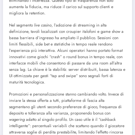
eliminando l’incertezza. Questo tipo di trasparenza non solo
aumenta la fiducia, ma riduce il carico sul supporto clienti e
migliora la retention.
Nel segmento
live casino
, l’adozione di streaming in alta
definizione, tavoli localizzati con croupier italofoni e game show a
bassa barriera d’ingresso ha ampliato il pubblico. Sessioni con
limiti flessibili, side bet e statistiche in tempo reale rendono
l’esperienza più interattiva. Alcuni operatori hanno portato format
innovativi come giochi “crash” o round bonus in tempo reale, con
interfacce mobili che consentono di passare da una room all’altra
senza lag. La chiave è la stabilità: server distribuiti, bassa latenza e
UI ottimizzata per gesti “tap and swipe” sono segnali forti di
maturità tecnologica.
Promozioni e personalizzazione stanno cambiando volto. Invece di
inviare la stessa offerta a tutti, piattaforme di fascia alta
segmentano gli utenti secondo preferenze di gioco, frequenza di
deposito e tolleranza alla varianza, proponendo bonus con
wagering
adatto al singolo profilo. Un caso utile è il “cashback
intelligente”: percentuali variabili che scattano quando il giocatore
attraversa soglie di perdita prestabilite, limitando l’effetto rincorsa