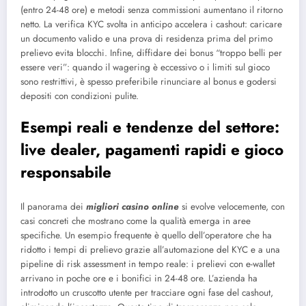
(entro 24-48 ore) e metodi senza commissioni aumentano il ritorno
netto. La verifica KYC svolta in anticipo accelera i cashout: caricare
un documento valido e una prova di residenza prima del primo
prelievo evita blocchi. Infine, diffidare dei bonus “troppo belli per
essere veri”: quando il wagering è eccessivo o i limiti sul gioco
sono restrittivi, è spesso preferibile rinunciare al bonus e godersi
depositi con condizioni pulite.
Esempi reali e tendenze del settore:
live dealer, pagamenti rapidi e gioco
responsabile
Il panorama dei
migliori casino online
si evolve velocemente, con
casi concreti che mostrano come la qualità emerga in aree
specifiche. Un esempio frequente è quello dell’operatore che ha
ridotto i tempi di prelievo grazie all’automazione del KYC e a una
pipeline di risk assessment in tempo reale: i prelievi con e-wallet
arrivano in poche ore e i bonifici in 24-48 ore. L’azienda ha
introdotto un cruscotto utente per tracciare ogni fase del cashout,