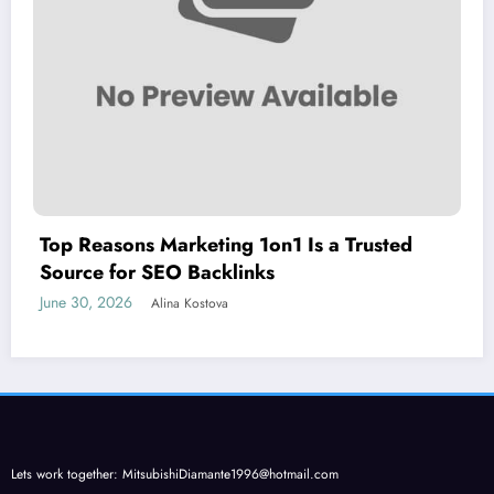
Top Reasons Marketing 1on1 Is a Trusted
Source for SEO Backlinks
June 30, 2026
Alina Kostova
Lets work together:
MitsubishiDiamante1996@hotmail.com