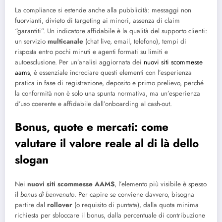
La compliance si estende anche alla pubblicità: messaggi non
fuorvianti, divieto di targeting ai minori, assenza di claim
“garantiti”. Un indicatore affidabile è la qualità del supporto clienti:
un servizio
multicanale
(chat live, email, telefono), tempi di
risposta entro pochi minuti e agenti formati su limiti e
autoesclusione. Per un’analisi aggiornata dei
nuovi siti scommesse
aams
, è essenziale incrociare questi elementi con l’esperienza
pratica in fase di registrazione, deposito e primo prelievo, perché
la conformità non è solo una spunta normativa, ma un’esperienza
d’uso coerente e affidabile dall’onboarding al cash-out.
Bonus, quote e mercati: come
valutare il valore reale al di là dello
slogan
Nei
nuovi siti scommesse AAMS
, l’elemento più visibile è spesso
il
bonus di benvenuto
. Per capire se conviene davvero, bisogna
partire dal
rollover
(o requisito di puntata), dalla quota minima
richiesta per sbloccare il bonus, dalla percentuale di contribuzione