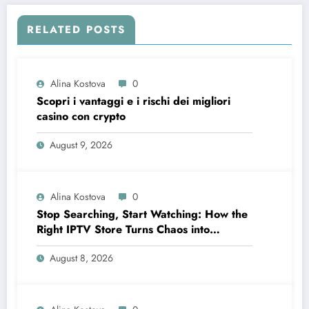
RELATED POSTS
Alina Kostova
0
Scopri i vantaggi e i rischi dei migliori
casino con crypto
August 9, 2026
Alina Kostova
0
Stop Searching, Start Watching: How the
Right IPTV Store Turns Chaos into
Crystal‑Clear Entertainment
August 8, 2026