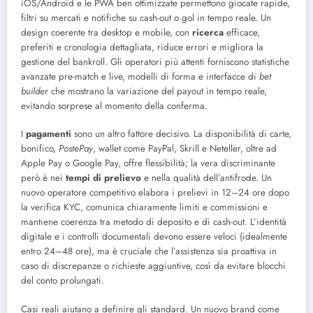
iOS/Android e le PWA ben ottimizzate permettono giocate rapide,
filtri su mercati e notifiche su cash-out o gol in tempo reale. Un
design coerente tra desktop e mobile, con
ricerca
efficace,
preferiti e cronologia dettagliata, riduce errori e migliora la
gestione del bankroll. Gli operatori più attenti forniscono statistiche
avanzate pre-match e live, modelli di forma e interfacce di
bet
builder
che mostrano la variazione del payout in tempo reale,
evitando sorprese al momento della conferma.
I
pagamenti
sono un altro fattore decisivo. La disponibilità di carte,
bonifico,
PostePay
, wallet come PayPal, Skrill e Neteller, oltre ad
Apple Pay o Google Pay, offre flessibilità; la vera discriminante
però è nei
tempi di prelievo
e nella qualità dell’antifrode. Un
nuovo operatore competitivo elabora i prelievi in 12–24 ore dopo
la verifica KYC, comunica chiaramente limiti e commissioni e
mantiene coerenza tra metodo di deposito e di cash-out. L’identità
digitale e i controlli documentali devono essere veloci (idealmente
entro 24–48 ore), ma è cruciale che l’assistenza sia proattiva in
caso di discrepanze o richieste aggiuntive, così da evitare blocchi
del conto prolungati.
Casi reali aiutano a definire gli standard. Un nuovo brand come