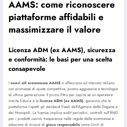
AAMS: come riconoscere
piattaforme affidabili e
massimizzare il valore
Licenza ADM (ex AAMS), sicurezza
e conformità: le basi per una scelta
consapevole
I
nuovi siti scommesse AAMS
si affacciano sul mercato italiano
con promesse di quote competitive, promo aggressive e tecnologie
di ultima generazione. Il primo filtro per capire se un operatore
merita fiducia è la
licenza ADM (ex AAMS)
, garanzia che la
piattaforma rispetti gli standard fissati dall’Agenzia delle Dogane e
dei Monopoli. La licenza implica audit periodici, controlli sull’RNG
per i prodotti casinò, trasparenza nelle regole delle
scommesse
e
adozione di misure di
gioco responsabile
come limiti di