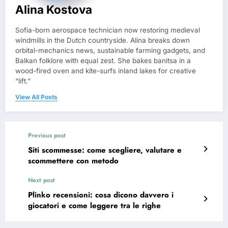
Alina Kostova
Sofia-born aerospace technician now restoring medieval
windmills in the Dutch countryside. Alina breaks down
orbital-mechanics news, sustainable farming gadgets, and
Balkan folklore with equal zest. She bakes banitsa in a
wood-fired oven and kite-surfs inland lakes for creative
“lift.”
View All Posts
Previous post
Siti scommesse: come scegliere, valutare e
scommettere con metodo
Next post
Plinko recensioni: cosa dicono davvero i
giocatori e come leggere tra le righe