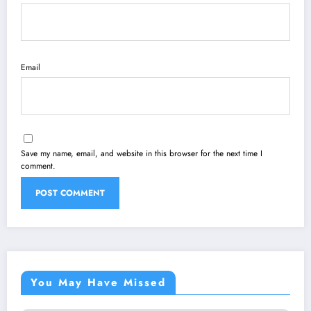
Email
Save my name, email, and website in this browser for the next time I
comment.
You May Have Missed