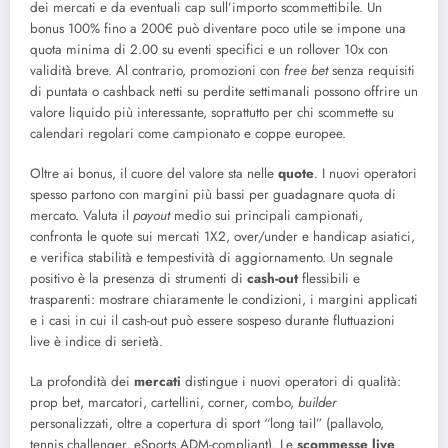
dei mercati e da eventuali cap sull’importo scommettibile. Un
bonus 100% fino a 200€ può diventare poco utile se impone una
quota minima di 2.00 su eventi specifici e un rollover 10x con
validità breve. Al contrario, promozioni con
free bet
senza requisiti
di puntata o cashback netti su perdite settimanali possono offrire un
valore liquido più interessante, soprattutto per chi scommette su
calendari regolari come campionato e coppe europee.
Oltre ai bonus, il cuore del valore sta nelle
quote
. I nuovi operatori
spesso partono con margini più bassi per guadagnare quota di
mercato. Valuta il
payout
medio sui principali campionati,
confronta le quote sui mercati 1X2, over/under e handicap asiatici,
e verifica stabilità e tempestività di aggiornamento. Un segnale
positivo è la presenza di strumenti di
cash-out
flessibili e
trasparenti: mostrare chiaramente le condizioni, i margini applicati
e i casi in cui il cash-out può essere sospeso durante fluttuazioni
live è indice di serietà.
La profondità dei
mercati
distingue i nuovi operatori di qualità:
prop bet, marcatori, cartellini, corner, combo,
builder
personalizzati, oltre a copertura di sport “long tail” (pallavolo,
tennis challenger, eSports ADM-compliant). Le
scommesse live