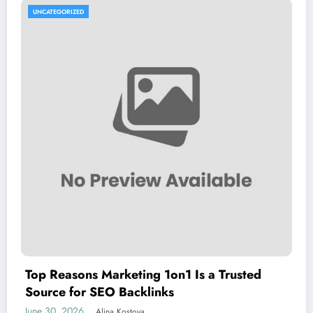
UNCATEGORIZED
Top Reasons Marketing 1on1 Is a Trusted
Source for SEO Backlinks
June 30, 2026
Alina Kostova