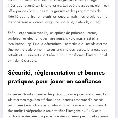
théorique reversé sur le long terme. Les opérateurs complètent leur
offre par des
bonus
, des tours gratuits et des programmes de
fidélité pour attirer et retenir les joueurs, mais il est crucial de lire
les conditions associées (exigences de mise, plafonds, durée).
Enfin, l’ergonomie mobile, les options de paiement (cartes,
portefeuilles électroniques, virements, cryptomonnaies) et la
localisation linguistique déterminent l’attractivité d’une plateforme.
Une bonne plateforme mise sur la clarté des règles, la vitesse des
retraits et un support client réactif pour transformer l’intérêt initial
en fidélité durable.
Sécurité, réglementation et bonnes
pratiques pour jouer en confiance
La
sécurité
est au centre des préoccupations pour tout joueur. Les
plateformes régulées affichent des licences émanant d’autorités
reconnues (juridictions nationales ou internationales), et subissent
des audits indépendants pour vérifier l’intégrité du RNG et la
conformité des jeux. La protection des données personnelles passe