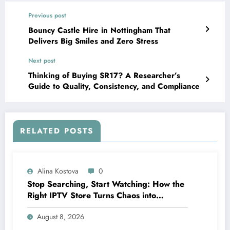
Previous post
Bouncy Castle Hire in Nottingham That
Delivers Big Smiles and Zero Stress
Next post
Thinking of Buying SR17? A Researcher’s
Guide to Quality, Consistency, and Compliance
RELATED POSTS
Alina Kostova
0
Stop Searching, Start Watching: How the
Right IPTV Store Turns Chaos into
Crystal‑Clear Entertainment
August 8, 2026