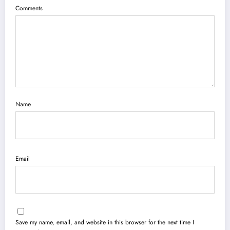
Comments
Name
Email
Save my name, email, and website in this browser for the next time I