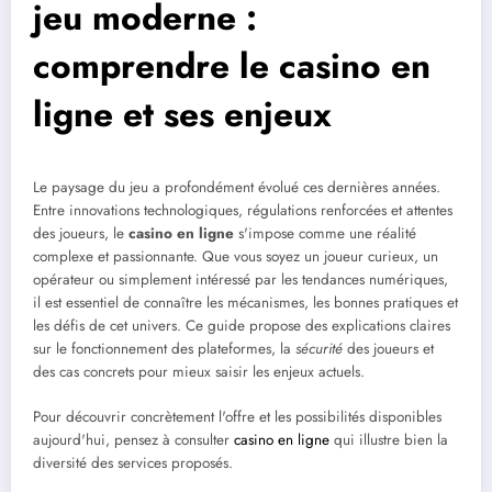
jeu moderne :
comprendre le
casino en
ligne
et ses enjeux
Le paysage du jeu a profondément évolué ces dernières années.
Entre innovations technologiques, régulations renforcées et attentes
des joueurs, le
casino en ligne
s'impose comme une réalité
complexe et passionnante. Que vous soyez un joueur curieux, un
opérateur ou simplement intéressé par les tendances numériques,
il est essentiel de connaître les mécanismes, les bonnes pratiques et
les défis de cet univers. Ce guide propose des explications claires
sur le fonctionnement des plateformes, la
sécurité
des joueurs et
des cas concrets pour mieux saisir les enjeux actuels.
Pour découvrir concrètement l'offre et les possibilités disponibles
aujourd'hui, pensez à consulter
casino en ligne
qui illustre bien la
diversité des services proposés.