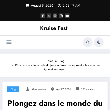
Skip
August 9, 2026
2:58:47 AM
to
content
Kruise Fest
Home
Blog
Plongez dans le monde du jeu moderne : comprendre le casino en
ligne et ses enjeux
Blog
Alina Kostova
April 7, 2026
0 Comments
Plongez dans le monde du