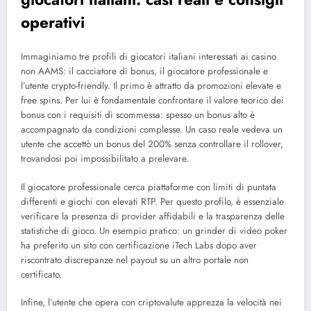
operativi
Immaginiamo tre profili di giocatori italiani interessati ai casino
non AAMS: il cacciatore di bonus, il giocatore professionale e
l’utente crypto-friendly. Il primo è attratto da promozioni elevate e
free spins. Per lui è fondamentale confrontare il valore teorico dei
bonus con i requisiti di scommessa: spesso un bonus alto è
accompagnato da condizioni complesse. Un caso reale vedeva un
utente che accettò un bonus del 200% senza controllare il rollover,
trovandosi poi impossibilitato a prelevare.
Il giocatore professionale cerca piattaforme con limiti di puntata
differenti e giochi con elevati RTP. Per questo profilo, è essenziale
verificare la presenza di provider affidabili e la trasparenza delle
statistiche di gioco. Un esempio pratico: un grinder di video poker
ha preferito un sito con certificazione iTech Labs dopo aver
riscontrato discrepanze nel payout su un altro portale non
certificato.
Infine, l’utente che opera con criptovalute apprezza la velocità nei