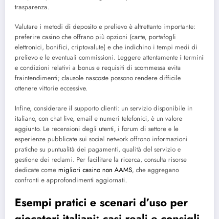
trasparenza.
Valutare i metodi di deposito e prelievo è altrettanto importante:
preferire casino che offrano più opzioni (carte, portafogli
elettronici, bonifici, criptovalute) e che indichino i tempi medi di
prelievo e le eventuali commissioni. Leggere attentamente i termini
e condizioni relativi a bonus e requisiti di scommessa evita
fraintendimenti; clausole nascoste possono rendere difficile
ottenere vittorie eccessive.
Infine, considerare il supporto clienti: un servizio disponibile in
italiano, con chat live, email e numeri telefonici, è un valore
aggiunto. Le recensioni degli utenti, i forum di settore e le
esperienze pubblicate sui social network offrono informazioni
pratiche su puntualità dei pagamenti, qualità del servizio e
gestione dei reclami. Per facilitare la ricerca, consulta risorse
dedicate come
migliori casino non AAMS
, che aggregano
confronti e approfondimenti aggiornati.
Esempi pratici e scenari d’uso per
giocatori italiani: casi reali e consigli