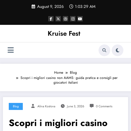
Skip
August 9, 2026
1:03:29 AM
to
content
Kruise Fest
Home
Blog
Scopri i migliori casino non AAMS: guida pratica e consigli per
giocatori italiani
Blog
Alina Kostova
June 3, 2026
0 Comments
Scopri i migliori casino