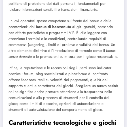
politiche di protezione dei dati personali, fondamentali per
tutelare informazioni sensibili e transazioni finanziarie.
I nuovi operatori spesso competono sul fronte dei bonus e delle
promozioni: dal
bonus di benvenuto
ai giri gratuiti, passando
per offerte periodiche e programmi VIP. È utile leggere con
attenzione i termini e le condizioni, controllando requisiti di
scommessa (wagering), limiti di prelievo e validità dei bonus. Un
altro elemento distintivo è l’introduzione di formule come il
bonus
senza deposito
o le promozioni su misura per il gioco responsabile.
Infine, la reputazione e le recensioni degli utenti sono indicatori
preziosi: forum, blog specializzati e piattaforme di confronto
offrono feedback reali su velocità dei pagamenti, qualità del
supporto clienti e correttezza dei giochi. Scegliere un nuovo casinò
online significa anche prestare attenzione alla trasparenza nelle
comunicazioni e alla presenza di strumenti per il controllo del
gioco, come limiti di deposito, opzioni di autoesclusione e
strumenti di auto-valutazione del comportamento di gioco.
Caratteristiche tecnologiche e giochi