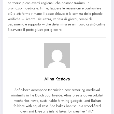
partnership con eventi regionali che possono tradursi in
promozioni dedicate. Infine, leggere le recensioni e confrontare
più piattaforme rimane il passo chiave: è la somma delle piccole
verifiche — licenza, sicurezza, varietà di giochi, tempi di
pagamento e supporto — che determina se un nuovo casinò online
è davvero il posto giusto per giocare.
Alina Kostova
Sofia-born aerospace technician now restoring medieval
windmills in the Dutch countryside. Alina breaks down orbital-
mechanics news, sustainable farming gadgets, and Balkan
folklore with equal zest. She bakes banitsa in a wood-fired
oven and kite-surfs inland lakes for creative “lift.”