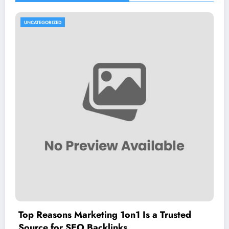
UNCATEGORIZED
Top Reasons Marketing 1on1 Is a Trusted
Source for SEO Backlinks