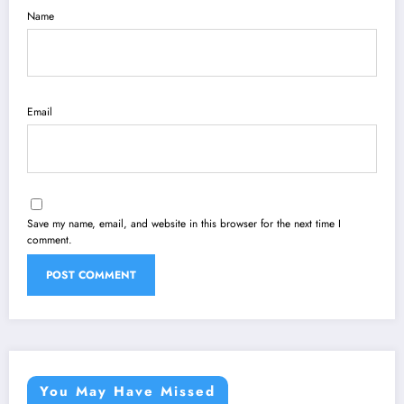
Name
Email
Save my name, email, and website in this browser for the next time I
comment.
You May Have Missed