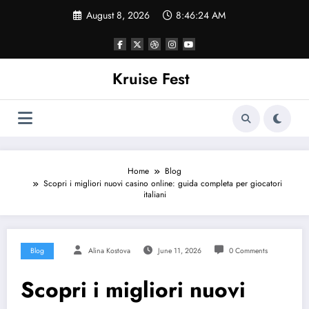
Skip
August 8, 2026
8:46:25 AM
to
content
Kruise Fest
Home
Blog
Scopri i migliori nuovi casino online: guida completa per giocatori
italiani
Blog
Alina Kostova
June 11, 2026
0 Comments
Scopri i migliori nuovi