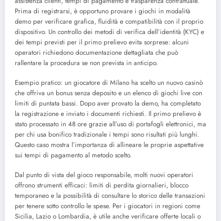
assistenza clienti, tempi di pagamento e trasparenza contrattuale.
Prima di registrarsi, è opportuno provare i giochi in modalità
demo per verificare grafica, fluidità e compatibilità con il proprio
dispositivo. Un controllo dei metodi di verifica dell’identità (KYC) e
dei tempi previsti per il primo prelievo evita sorprese: alcuni
operatori richiedono documentazione dettagliata che può
rallentare la procedura se non prevista in anticipo.
Esempio pratico: un giocatore di Milano ha scelto un nuovo casinò
che offriva un bonus senza deposito e un elenco di giochi live con
limiti di puntata bassi. Dopo aver provato la demo, ha completato
la registrazione e inviato i documenti richiesti. Il primo prelievo è
stato processato in 48 ore grazie all’uso di portafogli elettronici, ma
per chi usa bonifico tradizionale i tempi sono risultati più lunghi.
Questo caso mostra l’importanza di allineare le proprie aspettative
sui tempi di pagamento al metodo scelto.
Dal punto di vista del gioco responsabile, molti nuovi operatori
offrono strumenti efficaci: limiti di perdita giornalieri, blocco
temporaneo e la possibilità di consultare lo storico delle transazioni
per tenere sotto controllo le spese. Per i giocatori in regioni come
Sicilia, Lazio o Lombardia, è utile anche verificare offerte locali o