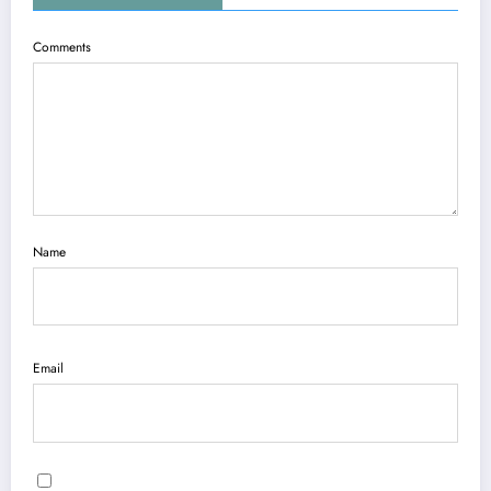
Comments
Name
Email