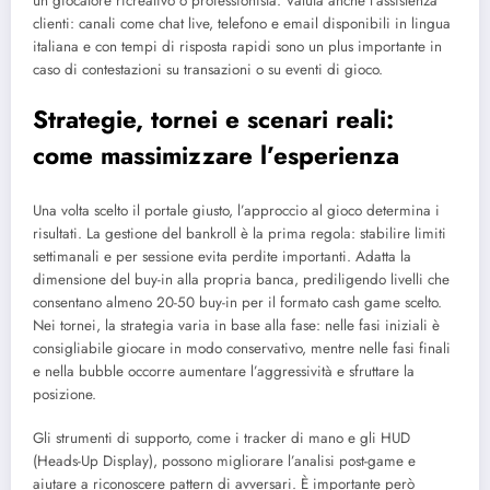
un giocatore ricreativo o professionista. Valuta anche l’assistenza
clienti: canali come chat live, telefono e email disponibili in lingua
italiana e con tempi di risposta rapidi sono un plus importante in
caso di contestazioni su transazioni o su eventi di gioco.
Strategie, tornei e scenari reali:
come massimizzare l’esperienza
Una volta scelto il portale giusto, l’approccio al gioco determina i
risultati. La gestione del bankroll è la prima regola: stabilire limiti
settimanali e per sessione evita perdite importanti. Adatta la
dimensione del buy-in alla propria banca, prediligendo livelli che
consentano almeno 20-50 buy-in per il formato cash game scelto.
Nei tornei, la strategia varia in base alla fase: nelle fasi iniziali è
consigliabile giocare in modo conservativo, mentre nelle fasi finali
e nella bubble occorre aumentare l’aggressività e sfruttare la
posizione.
Gli strumenti di supporto, come i tracker di mano e gli HUD
(Heads-Up Display), possono migliorare l’analisi post-game e
aiutare a riconoscere pattern di avversari. È importante però