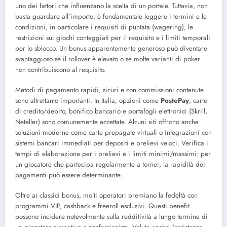
uno dei fattori che influenzano la scelta di un portale. Tuttavia, non
basta guardare all’importo: è fondamentale leggere i termini e le
condizioni, in particolare i requisiti di puntata (wagering), le
restrizioni sui giochi conteggiati per il requisito e i limiti temporali
per lo sblocco. Un bonus apparentemente generoso può diventare
svantaggioso se il rollover è elevato o se molte varianti di poker
non contribuiscono al requisito.
Metodi di pagamento rapidi, sicuri e con commissioni contenute
sono altrettanto importanti. In Italia, opzioni come
PostePay
, carte
di credito/debito, bonifico bancario e portafogli elettronici (Skrill,
Neteller) sono comunemente accettate. Alcuni siti offrono anche
soluzioni moderne come carte prepagate virtuali o integrazioni con
sistemi bancari immediati per depositi e prelievi veloci. Verifica i
tempi di elaborazione per i prelievi e i limiti minimi/massimi: per
un giocatore che partecipa regolarmente a tornei, la rapidità dei
pagamenti può essere determinante.
Oltre ai classici bonus, molti operatori premiano la fedeltà con
programmi VIP, cashback e freeroll esclusivi. Questi benefit
possono incidere notevolmente sulla redditività a lungo termine di