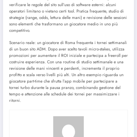
verificare le regole del sito sull’uso di software esterni: alcuni
operatori limitano o vietano certi tool. Pratica frequente, studio di
strategie (range, odds, lettura delle mani) e revisione delle sessioni
sono elementi che trasformano un giocatore medio in uno più
competitivo.
Scenario reale: un giocatore di Roma frequenta i tornei settimanali
di un buon sito ADM. Dopo aver scelto tavoli micro-stakes, utilizza
promozioni per aumentare il ROI iniziale e partecipa a freeroll per
costruire esperienza. Con una routine di studio settimanale e una
revisione delle mani vincenti e perdenti, incrementa il proprio
profitto e scala verso livelli più alti. Un altro esempio riguarda un
giocatore part-time che sfrutta l’app mobile per partecipare a
tornei turbo durante la pausa pranzo, combinando gestione del
tempo e attenzione alle schedule dei tornei per massimizzare i
ritorni.