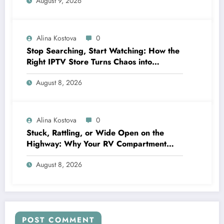
August 9, 2026
Alina Kostova
0
Stop Searching, Start Watching: How the
Right IPTV Store Turns Chaos into
Crystal‑Clear Entertainment
August 8, 2026
Alina Kostova
0
Stuck, Rattling, or Wide Open on the
Highway: Why Your RV Compartment
Door Latch Is the Small Part That Protects
August 8, 2026
Everything You Pack
POST COMMENT