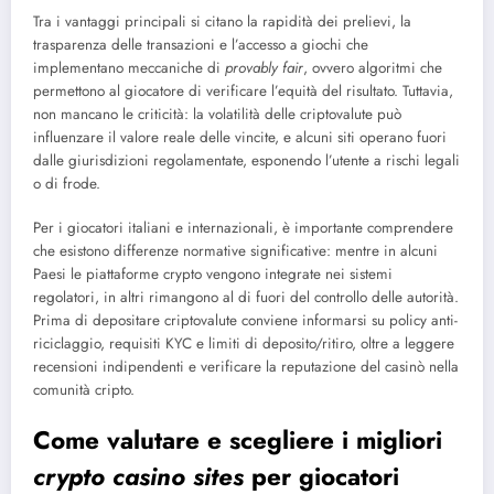
Tra i vantaggi principali si citano la rapidità dei prelievi, la
trasparenza delle transazioni e l’accesso a giochi che
implementano meccaniche di
provably fair
, ovvero algoritmi che
permettono al giocatore di verificare l’equità del risultato. Tuttavia,
non mancano le criticità: la volatilità delle criptovalute può
influenzare il valore reale delle vincite, e alcuni siti operano fuori
dalle giurisdizioni regolamentate, esponendo l’utente a rischi legali
o di frode.
Per i giocatori italiani e internazionali, è importante comprendere
che esistono differenze normative significative: mentre in alcuni
Paesi le piattaforme crypto vengono integrate nei sistemi
regolatori, in altri rimangono al di fuori del controllo delle autorità.
Prima di depositare criptovalute conviene informarsi su policy anti-
riciclaggio, requisiti KYC e limiti di deposito/ritiro, oltre a leggere
recensioni indipendenti e verificare la reputazione del casinò nella
comunità cripto.
Come valutare e scegliere i migliori
crypto casino sites
per giocatori