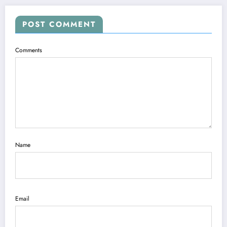
POST COMMENT
Comments
Name
Email