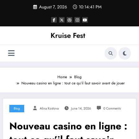
Skip
August 7, 2026
10:14:42 PM
to
content
Kruise Fest
Home
Blog
Nouveau casino en ligne : tout ce qu’il faut savoir avant de jouer
Blog
Alina Kostova
June 14, 2026
0 Comments
Nouveau casino en ligne :