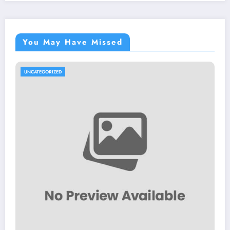
You May Have Missed
UNCATEGORIZED