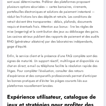
sont aussi déterminantes. Préférer des plateformes proposant
plusieurs options sécurisées — cartes bancaires, virements,
portefeuilles électroniques et solutions de paiement instantané —
réduit les frictions lors des dépôts et retraits. Les conditions de
retrait doivent être transparentes : délais, plafonds, documents
requis et éventuels frais. Attention aux bonus : lire les règles de
mise (
wagering
) et la contribution des jeux au déblocage des gains.
Les casinos sérieux publient des rapports de paiement et des audits
RNG (générateur aléatoire) par des laboratoires indépendants,
gage d’équité.
Enfin, le service client et la présence d’une FAQ complète sont des
signes de maturité. Un support réactif, multilingue et disponible via
chat en direct, e-mail ou téléphone facilite la résolution rapide des
litiges. Pour compléter l’évaluation, consulter des retours
d’expérience et des comparatifs professionnels permet d’anticiper
les bonnes pratiques et d’éviter les pièges courants liés aux
plateformes nouvellement lancées.
Expérience utilisateur, catalogue de
jeux et stratégies pour profiter des