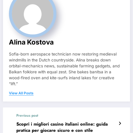
Alina Kostova
Sofia-born aerospace technician now restoring medieval
windmills in the Dutch countryside. Alina breaks down
orbital-mechanics news, sustainable farming gadgets, and
Balkan folklore with equal zest. She bakes banitsa in a
wood-fired oven and kite-surfs inland lakes for creative
“lift.”
View All Posts
Previous post
Scopri i migliori casino italiani online: guida
pratica per giocare sicuro e con stile