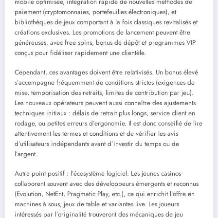
mobile optimisée, intégration rapide de nouvelles méthodes de
paiement (cryptomonnaies, portefeuilles électroniques), et
bibliothèques de jeux comportant à la fois classiques revitalisés et
créations exclusives. Les promotions de lancement peuvent être
généreuses, avec free spins, bonus de dépôt et programmes VIP
conçus pour fidéliser rapidement une clientèle.
Cependant, ces avantages doivent être relativisés. Un bonus élevé
s’accompagne fréquemment de conditions strictes (exigences de
mise, temporisation des retraits, limites de contribution par jeu).
Les nouveaux opérateurs peuvent aussi connaître des ajustements
techniques initiaux : délais de retrait plus longs, service client en
rodage, ou petites erreurs d’ergonomie. Il est donc conseillé de lire
attentivement les termes et conditions et de vérifier les avis
d’utilisateurs indépendants avant d’investir du temps ou de
l’argent.
Autre point positif : l’écosystème logiciel. Les jeunes casinos
collaborent souvent avec des développeurs émergents et reconnus
(Evolution, NetEnt, Pragmatic Play, etc.), ce qui enrichit l’offre en
machines à sous, jeux de table et variantes live. Les joueurs
intéressés par l’originalité trouveront des mécaniques de jeu