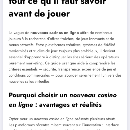
tout ce qu’il faut savoir
avant de jouer
La vague de
nouveaux casinos en ligne
attire de nombreux
joueurs à la recherche d’offres fraîches, de jeux innovants et de
bonus attractifs. Entre plateformes créatives, systèmes de fidélité
modernisés et studios de jeux toujours plus ambitieux, il devient
essentiel d’apprendre à distinguer les sites sérieux des opérateurs
purement marketing. Ce guide pratique aide à comprendre les
critères essentiels — sécurité, transparence, expérience de jeu et
conditions commerciales — pour aborder sereinement l’univers des
nouvelles salles virtuelles.
Pourquoi choisir un
nouveau casino
en ligne
: avantages et réalités
Opter pour un
nouveau casino en ligne
présente plusieurs atouts.
Les plateformes récentes misent souvent sur l’innovation : interface