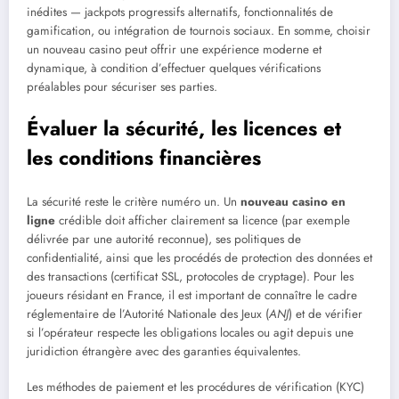
inédites — jackpots progressifs alternatifs, fonctionnalités de
gamification, ou intégration de tournois sociaux. En somme, choisir
un nouveau casino peut offrir une expérience moderne et
dynamique, à condition d’effectuer quelques vérifications
préalables pour sécuriser ses parties.
Évaluer la sécurité, les licences et
les conditions financières
La sécurité reste le critère numéro un. Un
nouveau casino en
ligne
crédible doit afficher clairement sa licence (par exemple
délivrée par une autorité reconnue), ses politiques de
confidentialité, ainsi que les procédés de protection des données et
des transactions (certificat SSL, protocoles de cryptage). Pour les
joueurs résidant en France, il est important de connaître le cadre
réglementaire de l’Autorité Nationale des Jeux (
ANJ
) et de vérifier
si l’opérateur respecte les obligations locales ou agit depuis une
juridiction étrangère avec des garanties équivalentes.
Les méthodes de paiement et les procédures de vérification (KYC)